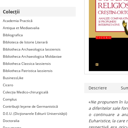
Colecții
Academia Practică
Antiqua et Mediaevalia
Bibliografica
Biblioteca de Istorie Literară
Bibliotheca Archaeologica Iassiensis
Bibliotheca Archaeologica Moldaviae
Bibliotheca Classica Iassiensis
Bibliotheca Patristica Iassiensis
BusinessLike
Cicero
Descriere
Su
Colecția Medico-chirurgicală
Complus
«
Ne propunem în lucr
Contribuţii Ieşene de Germanistică
a diferitelor sale fo
D.E.U. (Dicţionarele Editurii Universităţii)
o continuare a anal
Euharistice, la care 
Doctoralia
respectivă, era, oric
Documenta