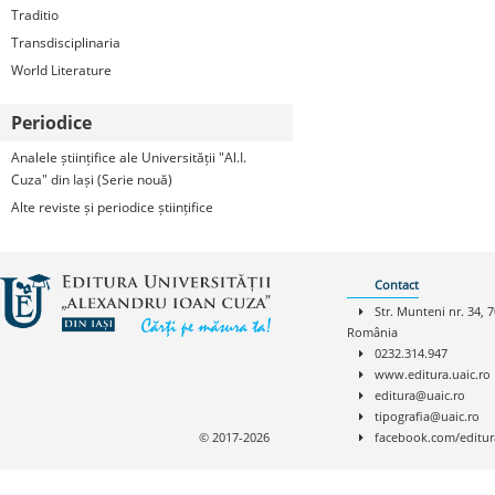
Traditio
Transdisciplinaria
World Literature
Periodice
Analele științifice ale Universității "Al.I.
Cuza" din Iași (Serie nouă)
Alte reviste și periodice științifice
Contact
Str. Munteni nr. 34, 7
România
0232.314.947
www.editura.uaic.ro
editura@uaic.ro
tipografia@uaic.ro
© 2017-2026
facebook.com/editur