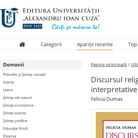
Categorii
Apariții recente
Top
Domenii
Domenii
Pagina principală
/
Ult
Colecții
Filosofie şi Ştiinţe sociale
Discursul rel
Periodice
Istorie
interpretative
Litere
Ştiinţe ale naturii
Felicia Dumas
Ştiinţe economice
Ştiinţe exacte
Ştiinţe juridice
Educaţie fizică
Diverse