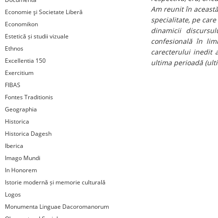
Am reunit în această 
Economie şi Societate Liberă
specialitate, pe care
Economikon
dinamicii discursul
Estetică și studii vizuale
confesională în lim
Ethnos
carecterului inedit 
Excellentia 150
ultima perioadă (ulti
Exercitium
FIBAS
Fontes Traditionis
Geographia
Historica
Historica Dagesh
Iberica
Imago Mundi
In Honorem
Istorie modernă și memorie culturală
Logos
Monumenta Linguae Dacoromanorum