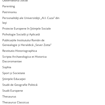
Observatorul Social
Parenting
Patrimoniu
Personalităţi ale Universităţii „Al.I. Cuza” din
Iaşi
Proiecte Europene în Ştiinţele Sociale
Psihologie Socială şi Aplicată
Publicațiile Institutului Român de
Genealogie și Heraldică „Sever Zotta”
Restitutio Historiographica
Scripta Archaeologica et Historica
Dacoromaniae
Sophia
Sport și Societate
Ştiinţele Educaţiei
Studii de Geografie Politică
Studii Europene
Thesaurus
Thesaurus Classicus