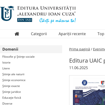
Categorii
Apariții recente
Top
Domenii
Domenii
Prima pagină
/
Evenim
Colecții
Filosofie şi Ştiinţe sociale
Editura UAIC p
Periodice
Istorie
11.06.2025
Litere
Ştiinţe ale naturii
Ştiinţe economice
Ştiinţe exacte
Ştiinţe juridice
Educaţie fizică
Diverse