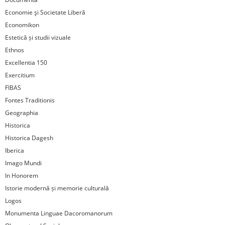
Economie şi Societate Liberă
Economikon
Estetică și studii vizuale
Ethnos
Excellentia 150
Exercitium
FIBAS
Fontes Traditionis
Geographia
Historica
Historica Dagesh
Iberica
Imago Mundi
In Honorem
Istorie modernă și memorie culturală
Logos
Monumenta Linguae Dacoromanorum