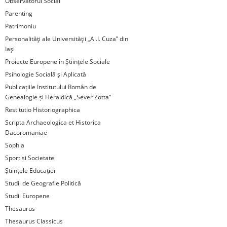
Observatorul Social
Parenting
Patrimoniu
Personalităţi ale Universităţii „Al.I. Cuza” din
Iaşi
Proiecte Europene în Ştiinţele Sociale
Psihologie Socială şi Aplicată
Publicațiile Institutului Român de
Genealogie și Heraldică „Sever Zotta”
Restitutio Historiographica
Scripta Archaeologica et Historica
Dacoromaniae
Sophia
Sport și Societate
Ştiinţele Educaţiei
Studii de Geografie Politică
Studii Europene
Thesaurus
Thesaurus Classicus