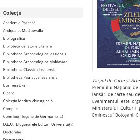
Colecții
Academia Practică
Antiqua et Mediaevalia
Bibliografica
Biblioteca de Istorie Literară
Bibliotheca Archaeologica Iassiensis
Bibliotheca Archaeologica Moldaviae
Bibliotheca Classica Iassiensis
Bibliotheca Patristica Iassiensis
Târgul de Carte și Arte
BusinessLike
Premiului Naţional de 
Cicero
lansări de carte sau de
Colecția Medico-chirurgicală
Evenimentul este orga
Ministerului Culturii 
Complus
Eminescu” Botoșani, Ci
Contribuţii Ieşene de Germanistică
D.E.U. (Dicţionarele Editurii Universităţii)
Doctoralia
Documenta