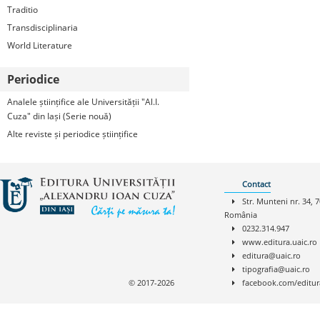
Traditio
Transdisciplinaria
World Literature
Periodice
Analele științifice ale Universității "Al.I.
Cuza" din Iași (Serie nouă)
Alte reviste și periodice științifice
Contact
Str. Munteni nr. 34, 7
România
0232.314.947
www.editura.uaic.ro
editura@uaic.ro
tipografia@uaic.ro
© 2017-2026
facebook.com/editur