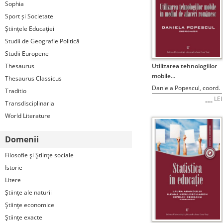
Sophia
Sport și Societate
Ştiinţele Educaţiei
Studii de Geografie Politică
Studii Europene
STOC EPUIZAT
Utilizarea tehnologiilor
Thesaurus
mobile...
Thesaurus Classicus
Daniela Popescul, coord.
Traditio
LEI
---
Transdisciplinaria
World Literature
Domenii
Filosofie şi Ştiinţe sociale
Istorie
Litere
Ştiinţe ale naturii
Ştiinţe economice
Ştiinţe exacte