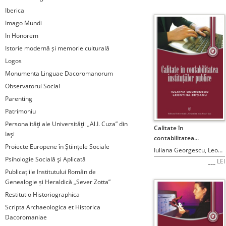
Iberica
Imago Mundi
In Honorem
Istorie modernă și memorie culturală
Logos
Monumenta Linguae Dacoromanorum
Observatorul Social
Parenting
Patrimoniu
Personalităţi ale Universităţii „Al.I. Cuza” din
STOC EPUIZAT
Calitate în
Iaşi
contabilitatea...
Proiecte Europene în Ştiinţele Sociale
Iuliana Georgescu, Leontina Beţianu
Psihologie Socială şi Aplicată
LEI
---
Publicațiile Institutului Român de
Genealogie și Heraldică „Sever Zotta”
Restitutio Historiographica
Scripta Archaeologica et Historica
Dacoromaniae