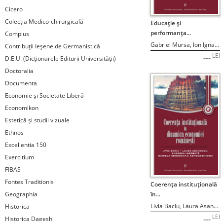
Cicero
Colecția Medico-chirurgicală
STOC EPUIZAT
Educaţie şi
performanţa...
Complus
Gabriel Mursa, Ion Ignat, coord.
Contribuţii Ieşene de Germanistică
LEI
---
D.E.U. (Dicţionarele Editurii Universităţii)
Doctoralia
Documenta
Economie şi Societate Liberă
Economikon
Estetică și studii vizuale
Ethnos
Excellentia 150
Exercitium
FIBAS
Fontes Traditionis
STOC EPUIZAT
Coerenţa instituţională
Geographia
în...
Livia Baciu, Laura Asandului, Andreea Iacobuţă, Daniela Corodeanu Agheorghiesei
Historica
LEI
---
Historica Dagesh