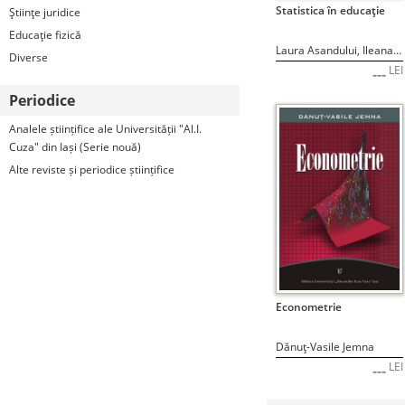
STOC EPUIZAT
Statistica în educaţie
Ştiinţe juridice
Educaţie fizică
Laura Asandului, Ileana Gabriela Niculescu-Aron, Ciprian Ceobanu
Diverse
LEI
---
Periodice
Analele științifice ale Universității "Al.I.
Cuza" din Iași (Serie nouă)
Alte reviste și periodice științifice
STOC EPUIZAT
Econometrie
Dănuţ-Vasile Jemna
LEI
---