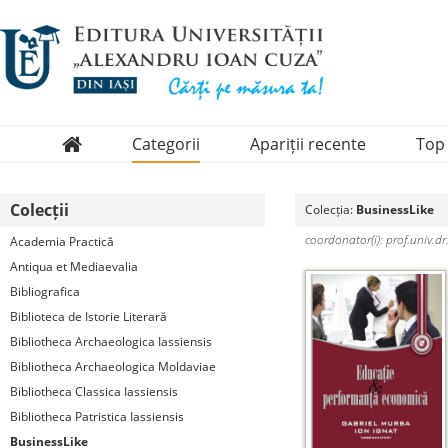
Categorii
Apariții recente
Top
Domenii
Colecții
Colecția:
BusinessLike
Colecții
coordonator(i): prof.univ.dr
Academia Practică
Periodice
Antiqua et Mediaevalia
Bibliografica
Biblioteca de Istorie Literară
Bibliotheca Archaeologica Iassiensis
Bibliotheca Archaeologica Moldaviae
Bibliotheca Classica Iassiensis
Bibliotheca Patristica Iassiensis
BusinessLike