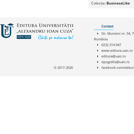
Colecția:
BusinessLike
Contact
Str. Munteni nr. 34, 7
România
0232.314.947
www.editura.uaic.ro
editura@uaic.ro
tipografia@uaic.ro
© 2017-2026
facebook.com/editur