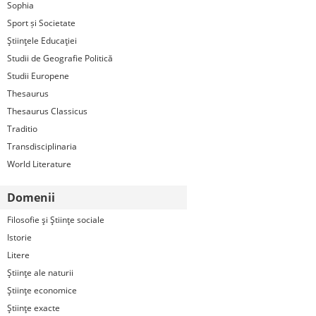
Sophia
Sport și Societate
Ştiinţele Educaţiei
Studii de Geografie Politică
Studii Europene
Thesaurus
Thesaurus Classicus
Traditio
Transdisciplinaria
World Literature
Domenii
Filosofie şi Ştiinţe sociale
Istorie
Litere
Ştiinţe ale naturii
Ştiinţe economice
Ştiinţe exacte