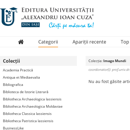
Categorii
Apariții recente
Top
Domenii
Colecții
Colecția:
Imago Mundi
Colecții
coordonator(i): prof.univ.dr
Academia Practică
Periodice
Antiqua et Mediaevalia
Nu au fost găsite art
Bibliografica
Biblioteca de Istorie Literară
Bibliotheca Archaeologica Iassiensis
Bibliotheca Archaeologica Moldaviae
Bibliotheca Classica Iassiensis
Bibliotheca Patristica Iassiensis
BusinessLike