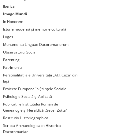
Iberica
Imago Mundi
In Honorem
Istorie modernă și memorie culturală
Logos
Monumenta Linguae Dacoromanorum
Observatorul Social
Parenting
Patrimoniu
Personalităţi ale Universităţii „Al.I. Cuza” din
Iaşi
Proiecte Europene în Ştiinţele Sociale
Psihologie Socială şi Aplicată
Publicațiile Institutului Român de
Genealogie și Heraldică „Sever Zotta”
Restitutio Historiographica
Scripta Archaeologica et Historica
Dacoromaniae