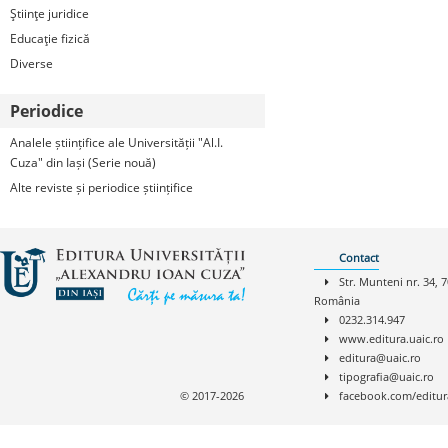
Ştiinţe juridice
Educaţie fizică
Diverse
Periodice
Analele științifice ale Universității "Al.I.
Cuza" din Iași (Serie nouă)
Alte reviste și periodice științifice
Contact
Str. Munteni nr. 34, 7
România
0232.314.947
www.editura.uaic.ro
editura@uaic.ro
tipografia@uaic.ro
© 2017-2026
facebook.com/editur