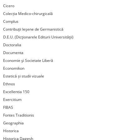
Cicero
Colecția Medico-chirurgicală
Complus
Contribuţii Ieşene de Germanistică
D.E.U. (Dicţionarele Editurii Universităţii)
Doctoralia
Documenta
Economie şi Societate Liberă
Economikon
Estetică și studii vizuale
Ethnos
Excellentia 150
Exercitium
FIBAS
Fontes Traditionis
Geographia
Historica
Historica Dagesh