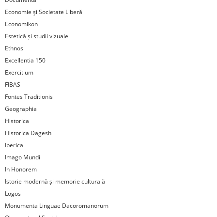
Economie şi Societate Liberă
Economikon
Estetică și studii vizuale
Ethnos
Excellentia 150
Exercitium
FIBAS
Fontes Traditionis
Geographia
Historica
Historica Dagesh
Iberica
Imago Mundi
In Honorem
Istorie modernă și memorie culturală
Logos
Monumenta Linguae Dacoromanorum