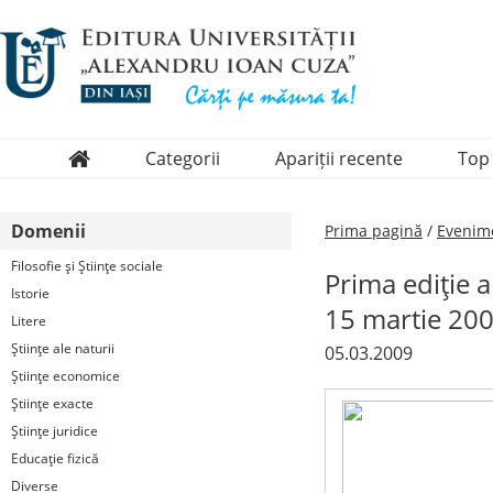
Categorii
Apariții recente
Top
Domenii
Domenii
Prima pagină
/
Evenim
Colecții
Filosofie şi Ştiinţe sociale
Prima ediţie a
Periodice
Istorie
15 martie 20
Litere
Ştiinţe ale naturii
05.03.2009
Ştiinţe economice
Ştiinţe exacte
Ştiinţe juridice
Educaţie fizică
Diverse