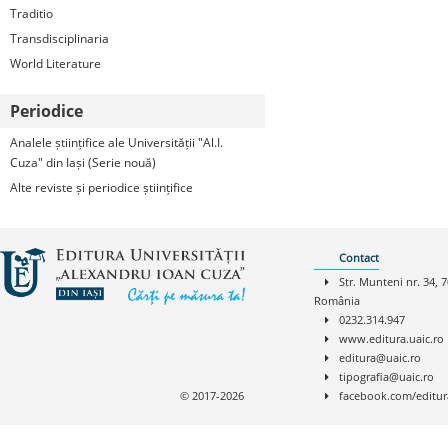
Traditio
Transdisciplinaria
World Literature
Periodice
Analele științifice ale Universității "Al.I.
Cuza" din Iași (Serie nouă)
Alte reviste și periodice științifice
Contact
Str. Munteni nr. 34, 7
România
0232.314.947
www.editura.uaic.ro
editura@uaic.ro
tipografia@uaic.ro
© 2017-2026
facebook.com/editur