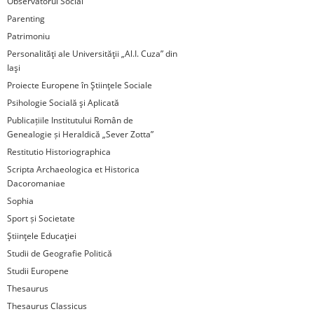
Observatorul Social
Parenting
Patrimoniu
Personalităţi ale Universităţii „Al.I. Cuza” din
Iaşi
Proiecte Europene în Ştiinţele Sociale
Psihologie Socială şi Aplicată
Publicațiile Institutului Român de
Genealogie și Heraldică „Sever Zotta”
Restitutio Historiographica
Scripta Archaeologica et Historica
Dacoromaniae
Sophia
Sport și Societate
Ştiinţele Educaţiei
Studii de Geografie Politică
Studii Europene
Thesaurus
Thesaurus Classicus