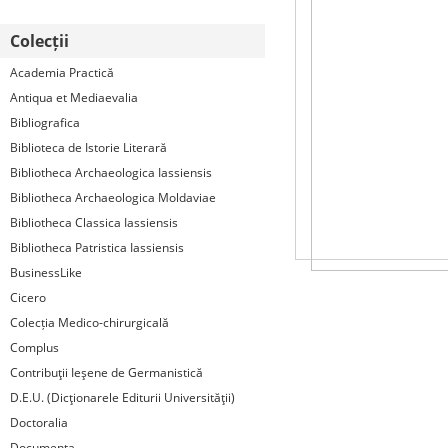
Colecții
Academia Practică
Antiqua et Mediaevalia
Bibliografica
Biblioteca de Istorie Literară
Bibliotheca Archaeologica Iassiensis
Bibliotheca Archaeologica Moldaviae
Bibliotheca Classica Iassiensis
Bibliotheca Patristica Iassiensis
BusinessLike
Cicero
Colecția Medico-chirurgicală
Complus
Contribuţii Ieşene de Germanistică
D.E.U. (Dicţionarele Editurii Universităţii)
Doctoralia
Documenta