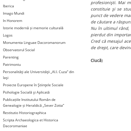
profesionişti. Mai m
Iberica
constituie şi se stu
Imago Mundi
punct de vedere mate
In Honorem
de căutare a răspuns
Istorie modernă și memorie culturală
Nu în ultimul rând, a
pierdut din importanţ
Logos
Cred că mesajul ace
Monumenta Linguae Dacoromanorum
de drept, care devine
Observatorul Social
(Pr
Parenting
Ciucă
)
Patrimoniu
Personalităţi ale Universităţii „Al.I. Cuza” din
Iaşi
Proiecte Europene în Ştiinţele Sociale
Psihologie Socială şi Aplicată
Publicațiile Institutului Român de
Genealogie și Heraldică „Sever Zotta”
Restitutio Historiographica
Scripta Archaeologica et Historica
Dacoromaniae