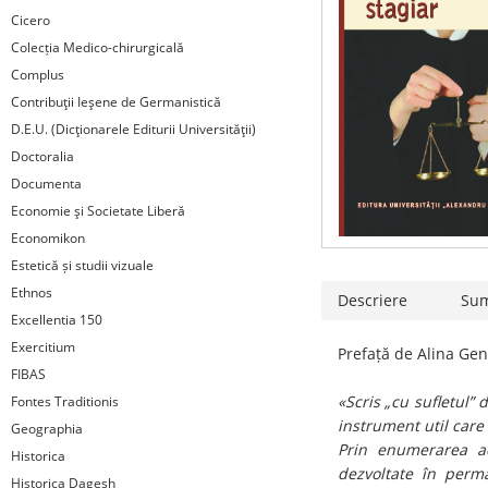
Cicero
Colecția Medico-chirurgicală
Complus
Contribuţii Ieşene de Germanistică
D.E.U. (Dicţionarele Editurii Universităţii)
Doctoralia
Documenta
Economie şi Societate Liberă
Economikon
Estetică și studii vizuale
Ethnos
Descriere
Su
Excellentia 150
Exercitium
Prefață de Alina Gen
FIBAS
«Scris „cu sufletul”
Fontes Traditionis
instrument util care 
Geographia
Prin enumerarea act
Historica
dezvoltate în perm
Historica Dagesh