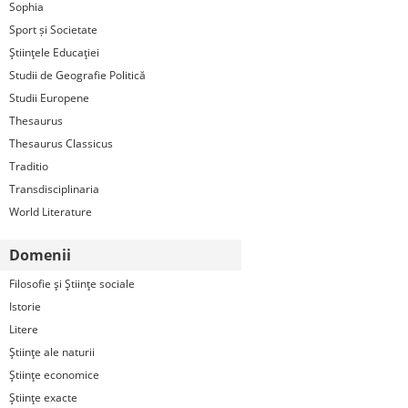
Sophia
Sport și Societate
Ştiinţele Educaţiei
Studii de Geografie Politică
Studii Europene
Thesaurus
Thesaurus Classicus
Traditio
Transdisciplinaria
World Literature
Domenii
Filosofie şi Ştiinţe sociale
Istorie
Litere
Ştiinţe ale naturii
Ştiinţe economice
Ştiinţe exacte