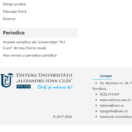
Ştiinţe juridice
Educaţie fizică
Diverse
Periodice
Analele științifice ale Universității "Al.I.
Cuza" din Iași (Serie nouă)
Alte reviste și periodice științifice
Contact
Str. Munteni nr. 34, 7
România
0232.314.947
www.editura.uaic.ro
editura@uaic.ro
tipografia@uaic.ro
© 2017-2026
facebook.com/editur