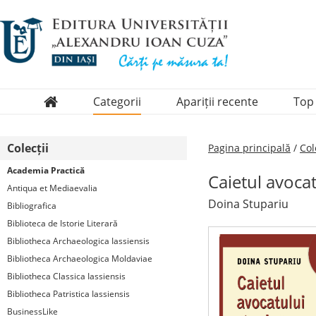
Categorii
Apariții recente
Top
Domenii
Colecții
Pagina principală
/
Col
Colecții
Academia Practică
Caietul avocat
Periodice
Antiqua et Mediaevalia
Doina Stupariu
Bibliografica
Biblioteca de Istorie Literară
Bibliotheca Archaeologica Iassiensis
Bibliotheca Archaeologica Moldaviae
Bibliotheca Classica Iassiensis
Bibliotheca Patristica Iassiensis
BusinessLike