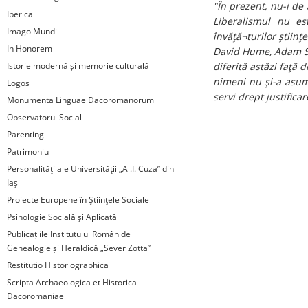
"În prezent, nu-i de
Iberica
Liberalismul nu es
Imago Mundi
învăţă¬turilor ştiinţ
In Honorem
David Hume, Adam Sm
Istorie modernă și memorie culturală
diferită astăzi faţă
nimeni nu şi-a asuma
Logos
servi drept justifica
Monumenta Linguae Dacoromanorum
Observatorul Social
Parenting
Patrimoniu
Personalităţi ale Universităţii „Al.I. Cuza” din
Iaşi
Proiecte Europene în Ştiinţele Sociale
Psihologie Socială şi Aplicată
Publicațiile Institutului Român de
Genealogie și Heraldică „Sever Zotta”
Restitutio Historiographica
Scripta Archaeologica et Historica
Dacoromaniae