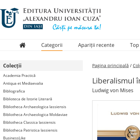
Categorii
Apariții recente
Top
Domenii
Colecții
Pagina principală
/
Col
Colecții
Academia Practică
Liberalismul în
Periodice
Antiqua et Mediaevalia
Ludwig von Mises
Bibliografica
Biblioteca de Istorie Literară
Bibliotheca Archaeologica Iassiensis
Bibliotheca Archaeologica Moldaviae
Bibliotheca Classica Iassiensis
Bibliotheca Patristica Iassiensis
BusinessLike