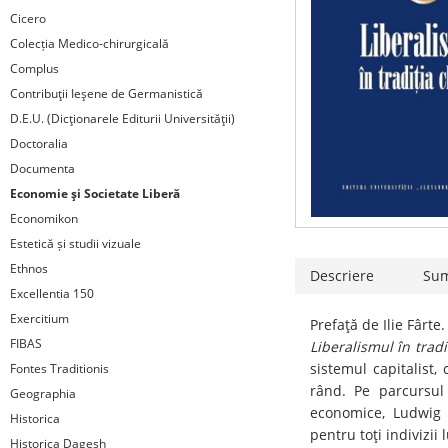
Cicero
Colecția Medico-chirurgicală
Complus
Contribuţii Ieşene de Germanistică
D.E.U. (Dicţionarele Editurii Universităţii)
Doctoralia
Documenta
Economie şi Societate Liberă
Economikon
Estetică și studii vizuale
Ethnos
Descriere
Su
Excellentia 150
Exercitium
Prefaţă de Ilie Fârt
FIBAS
Liberalismul în tradi
sistemul capitalist,
Fontes Traditionis
rând. Pe parcursul 
Geographia
economice, Ludwig v
Historica
pentru toţi indivizii 
Historica Dagesh