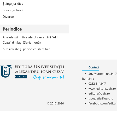
Ştiinţe juridice
Educaţie fizică
Diverse
Periodice
Analele științifice ale Universității "Al.I.
Cuza" din Iași (Serie nouă)
Alte reviste și periodice științifice
Contact
Str. Munteni nr. 34, 7
România
0232.314.947
www.editura.uaic.ro
editura@uaic.ro
tipografia@uaic.ro
© 2017-2026
facebook.com/editur