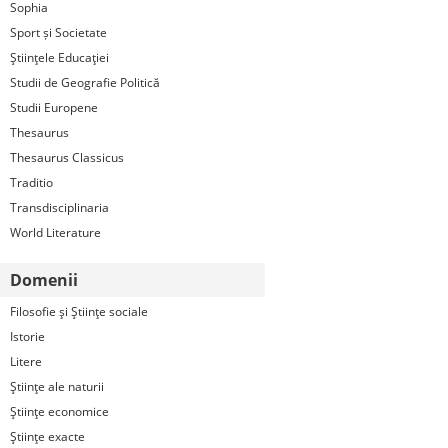
Sophia
Sport și Societate
Ştiinţele Educaţiei
Studii de Geografie Politică
Studii Europene
Thesaurus
Thesaurus Classicus
Traditio
Transdisciplinaria
World Literature
Domenii
Filosofie şi Ştiinţe sociale
Istorie
Litere
Ştiinţe ale naturii
Ştiinţe economice
Ştiinţe exacte