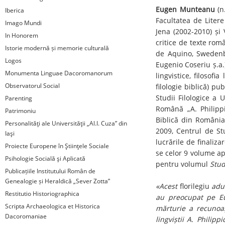
Eugen Munteanu
(n.
Iberica
Facultatea de Litere
Imago Mundi
Jena (2002-2010) și
In Honorem
critice de texte rom
Istorie modernă și memorie culturală
de Aquino, Swedenb
Logos
Eugenio Coseriu ș.a.)
Monumenta Linguae Dacoromanorum
lingvistice, filosofi
Observatorul Social
filologie biblică) pu
Studii Filologice a U
Parenting
Română „A. Philippi
Patrimoniu
Biblică din România 
Personalităţi ale Universităţii „Al.I. Cuza” din
2009, Centrul de Stu
Iaşi
lucrările de finaliz
Proiecte Europene în Ştiinţele Sociale
se celor 9 volume ap
Psihologie Socială şi Aplicată
pentru volumul
Stud
Publicațiile Institutului Român de
Genealogie și Heraldică „Sever Zotta”
«Acest
florilegiu
adus
Restitutio Historiographica
au preocupat pe Eug
Scripta Archaeologica et Historica
mărturie a recunoașt
Dacoromaniae
lingviștii A. Philip