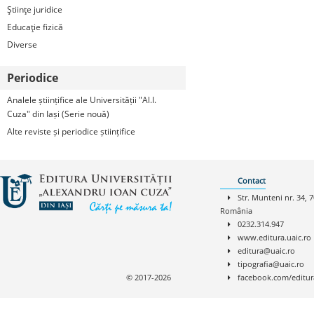
Ştiinţe juridice
Educaţie fizică
Diverse
Periodice
Analele științifice ale Universității "Al.I.
Cuza" din Iași (Serie nouă)
Alte reviste și periodice științifice
Contact
Str. Munteni nr. 34, 7
România
0232.314.947
www.editura.uaic.ro
editura@uaic.ro
tipografia@uaic.ro
© 2017-2026
facebook.com/editur