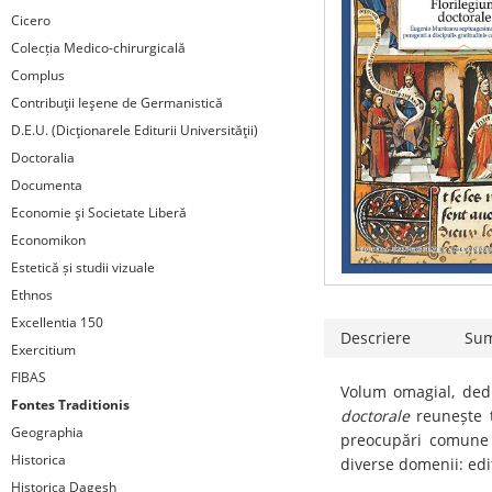
Cicero
Colecția Medico-chirurgicală
Complus
Contribuţii Ieşene de Germanistică
D.E.U. (Dicţionarele Editurii Universităţii)
Doctoralia
Documenta
Economie şi Societate Liberă
Economikon
Estetică și studii vizuale
Ethnos
Excellentia 150
Descriere
Su
Exercitium
FIBAS
Volum omagial, ded
Fontes Traditionis
doctorale
reunește t
Geographia
preocupări comune ș
Historica
diverse domenii: edita
Historica Dagesh