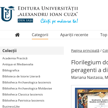
Categorii
Apariții recente
Top
Domenii
Colecții
Pagina principală
/
Col
Colecții
Academia Practică
Florilegium 
Periodice
Antiqua et Mediaevalia
peragenti a di
Bibliografica
Biblioteca de Istorie Literară
Mariana Nastasia, Ma
Bibliotheca Archaeologica Iassiensis
Bibliotheca Archaeologica Moldaviae
Bibliotheca Classica Iassiensis
Bibliotheca Patristica Iassiensis
BusinessLike