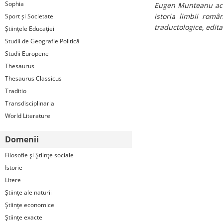
Sophia
Eugen Munteanu acoper
istoria limbii român
Sport și Societate
traductologice, edit
Ştiinţele Educaţiei
Studii de Geografie Politică
Studii Europene
Thesaurus
Thesaurus Classicus
Traditio
Transdisciplinaria
World Literature
Domenii
Filosofie şi Ştiinţe sociale
Istorie
Litere
Ştiinţe ale naturii
Ştiinţe economice
Ştiinţe exacte