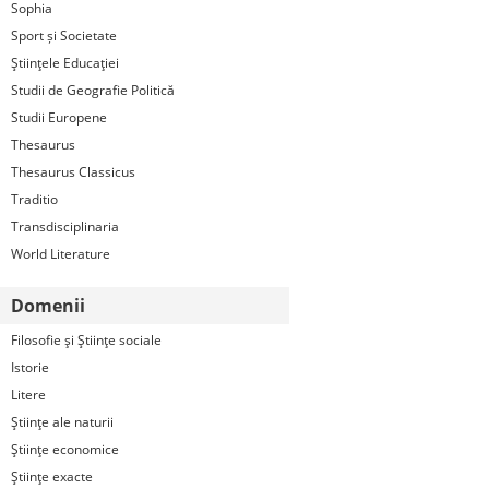
Sophia
Sport și Societate
Ştiinţele Educaţiei
Studii de Geografie Politică
Studii Europene
Thesaurus
Thesaurus Classicus
Traditio
Transdisciplinaria
World Literature
Domenii
Filosofie şi Ştiinţe sociale
Istorie
Litere
Ştiinţe ale naturii
Ştiinţe economice
Ştiinţe exacte