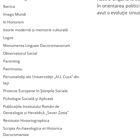
în orientarea politic
Iberica
avut o evoluţie sinu
Imago Mundi
In Honorem
Istorie modernă și memorie culturală
Logos
Monumenta Linguae Dacoromanorum
Observatorul Social
Parenting
Patrimoniu
Personalităţi ale Universităţii „Al.I. Cuza” din
Iaşi
Proiecte Europene în Ştiinţele Sociale
Psihologie Socială şi Aplicată
Publicațiile Institutului Român de
Genealogie și Heraldică „Sever Zotta”
Restitutio Historiographica
Scripta Archaeologica et Historica
Dacoromaniae