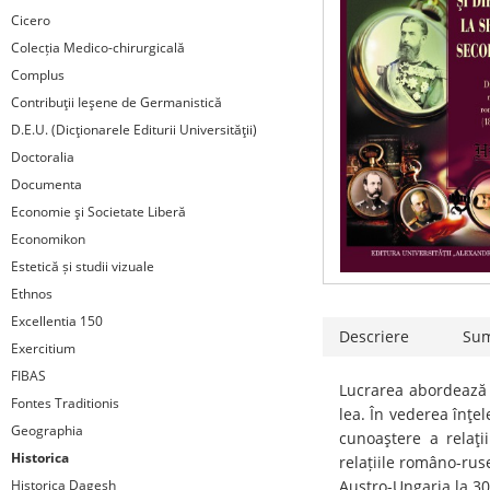
Cicero
Colecția Medico-chirurgicală
Complus
Contribuţii Ieşene de Germanistică
D.E.U. (Dicţionarele Editurii Universităţii)
Doctoralia
Documenta
Economie şi Societate Liberă
Economikon
Estetică și studii vizuale
Ethnos
Excellentia 150
Descriere
Su
Exercitium
FIBAS
Lucrarea abordează p
Fontes Traditionis
lea. În vederea înţel
Geographia
cunoaştere a relaţi
Historica
relațiile româno-rus
Historica Dagesh
Austro-Ungaria la 30