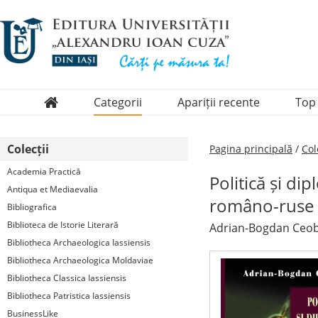
Categorii
Apariții recente
Top
Domenii
Colecții
Pagina principală
/
Col
Colecții
Academia Practică
Politică și dip
Periodice
Antiqua et Mediaevalia
româno-ruse 
Bibliografica
Biblioteca de Istorie Literară
Adrian-Bogdan Ceo
Bibliotheca Archaeologica Iassiensis
Bibliotheca Archaeologica Moldaviae
Bibliotheca Classica Iassiensis
Bibliotheca Patristica Iassiensis
BusinessLike