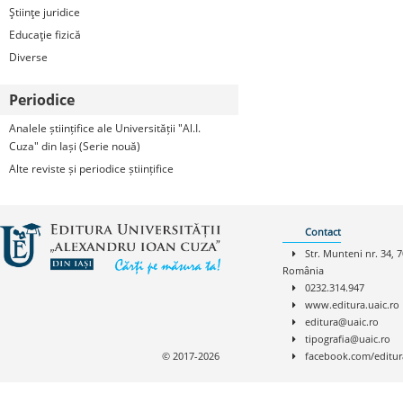
Ştiinţe juridice
Educaţie fizică
Diverse
Periodice
Analele științifice ale Universității "Al.I.
Cuza" din Iași (Serie nouă)
Alte reviste și periodice științifice
Contact
Str. Munteni nr. 34, 7
România
0232.314.947
www.editura.uaic.ro
editura@uaic.ro
tipografia@uaic.ro
© 2017-2026
facebook.com/editur