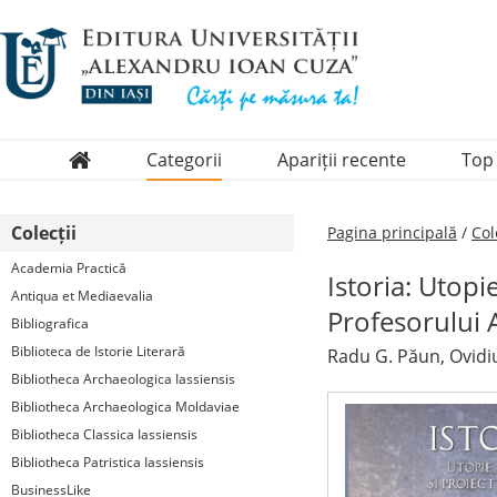
Categorii
Apariții recente
Top
Domenii
Colecții
Pagina principală
/
Col
Colecții
Academia Practică
Istoria: Utopie
Periodice
Antiqua et Mediaevalia
Profesorului A
Bibliografica
Biblioteca de Istorie Literară
Radu G. Păun, Ovidiu
Bibliotheca Archaeologica Iassiensis
Bibliotheca Archaeologica Moldaviae
Bibliotheca Classica Iassiensis
Bibliotheca Patristica Iassiensis
BusinessLike