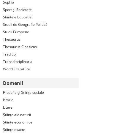
Sophia
Sport și Societate
Ştiinţele Educaţiei
Studii de Geografie Politică
Studii Europene
Thesaurus
Thesaurus Classicus
Traditio
Transdisciplinaria
World Literature
Domenii
Filosofie şi Ştiinţe sociale
Istorie
Litere
Ştiinţe ale naturii
Ştiinţe economice
Ştiinţe exacte