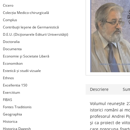
Cicero
Colecția Medico-chirurgicală
Complus
Contribuţii Ieşene de Germanistică
D.E.U. (Dicţionarele Editurii Universităţii)
Doctoralia
Documenta
Economie şi Societate Liberă
Economikon
Estetică și studii vizuale
Ethnos
Excellentia 150
Descriere
Su
Exercitium
FIBAS
Volumul reuneşte 27 
Fontes Traditionis
istorici români ai mo
Geographia
profesorul Andrei Pi
Historica
şi ca proiect de viit
Historica Dagesh
care preocupa foart