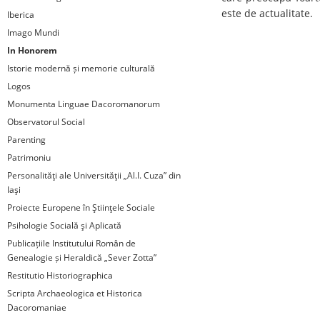
este de actualitate.
Iberica
Imago Mundi
In Honorem
Istorie modernă și memorie culturală
Logos
Monumenta Linguae Dacoromanorum
Observatorul Social
Parenting
Patrimoniu
Personalităţi ale Universităţii „Al.I. Cuza” din
Iaşi
Proiecte Europene în Ştiinţele Sociale
Psihologie Socială şi Aplicată
Publicațiile Institutului Român de
Genealogie și Heraldică „Sever Zotta”
Restitutio Historiographica
Scripta Archaeologica et Historica
Dacoromaniae