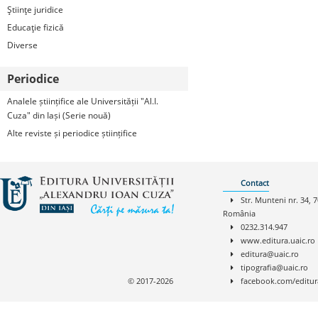
Ştiinţe juridice
Educaţie fizică
Diverse
Periodice
Analele științifice ale Universității "Al.I.
Cuza" din Iași (Serie nouă)
Alte reviste și periodice științifice
Contact
Str. Munteni nr. 34, 7
România
0232.314.947
www.editura.uaic.ro
editura@uaic.ro
tipografia@uaic.ro
© 2017-2026
facebook.com/editur