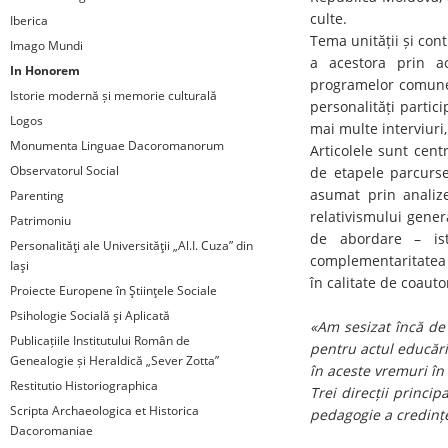
culte.
Iberica
Tema unității și cont
Imago Mundi
a acestora prin a
In Honorem
programelor comune, 
Istorie modernă și memorie culturală
personalități partici
Logos
mai multe interviuri,
Monumenta Linguae Dacoromanorum
Articolele sunt centr
Observatorul Social
de etapele parcurse 
asumat prin analize
Parenting
relativismului gener
Patrimoniu
de abordare – isto
Personalităţi ale Universităţii „Al.I. Cuza” din
complementaritatea l
Iaşi
în calitate de coauto
Proiecte Europene în Ştiinţele Sociale
Psihologie Socială şi Aplicată
«Am sesizat încă de
Publicațiile Institutului Român de
pentru actul educării
Genealogie și Heraldică „Sever Zotta”
în aceste vremuri în
Restitutio Historiographica
Trei direcții princip
Scripta Archaeologica et Historica
pedagogie a credinței
Dacoromaniae