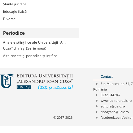
Ştiinţe juridice
Educaţie fizică
Diverse
Periodice
Analele științifice ale Universității "Al.I.
Cuza" din Iași (Serie nouă)
Alte reviste și periodice științifice
Contact
Str. Munteni nr. 34, 7
România
0232.314.947
www.editura.uaic.ro
editura@uaic.ro
tipografia@uaic.ro
© 2017-2026
facebook.com/editur