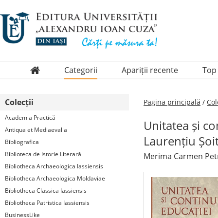
Categorii
Apariții recente
Top
Domenii
Colecții
Pagina principală
/
Col
Colecții
Academia Practică
Unitatea și c
Periodice
Antiqua et Mediaevalia
Laurențiu Șoi
Bibliografica
Biblioteca de Istorie Literară
Merima Carmen Petro
Bibliotheca Archaeologica Iassiensis
Bibliotheca Archaeologica Moldaviae
Bibliotheca Classica Iassiensis
Bibliotheca Patristica Iassiensis
BusinessLike