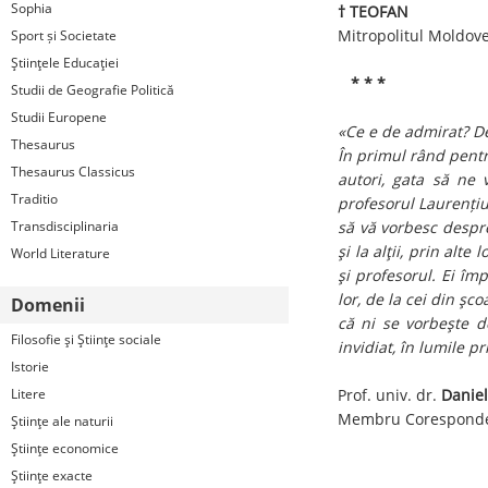
Sophia
† TEOFAN
Mitropolitul Moldove
Sport și Societate
Ştiinţele Educaţiei
* * *
Studii de Geografie Politică
Studii Europene
«Ce e de admirat? De
Thesaurus
În primul rând pentr
Thesaurus Classicus
autori, gata să ne 
Traditio
profesorul Laurențiu
Transdisciplinaria
să vă vorbesc despre
şi la alţii, prin alt
World Literature
şi profesorul. Ei îm
lor, de la cei din şco
Domenii
că ni se vorbeşte d
Filosofie şi Ştiinţe sociale
invidiat, în lumile p
Istorie
Litere
Prof. univ. dr.
Danie
Membru Coresponde
Ştiinţe ale naturii
Ştiinţe economice
Ştiinţe exacte