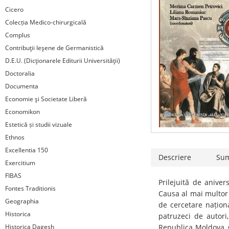
Cicero
Colecția Medico-chirurgicală
Complus
Contribuţii Ieşene de Germanistică
D.E.U. (Dicţionarele Editurii Universităţii)
Doctoralia
Documenta
Economie şi Societate Liberă
Economikon
Estetică și studii vizuale
Ethnos
Excellentia 150
Descriere
Su
Exercitium
FIBAS
Prilejuită de anive
Fontes Traditionis
Causa al mai multor 
Geographia
de cercetare naționa
Historica
patruzeci de autori
Historica Dagesh
Republica Moldova, G