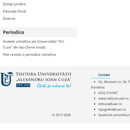
Ştiinţe juridice
Educaţie fizică
Diverse
Periodice
Analele științifice ale Universității "Al.I.
Cuza" din Iași (Serie nouă)
Alte reviste și periodice științifice
Contact
Str. Munteni nr. 34, 7
România
0232.314.947
www.editura.uaic.ro
editura@uaic.ro
tipografia@uaic.ro
© 2017-2026
facebook.com/editur