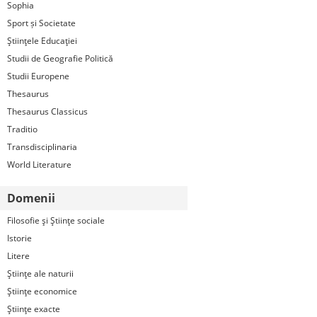
Sophia
Sport și Societate
Ştiinţele Educaţiei
Studii de Geografie Politică
Studii Europene
Thesaurus
Thesaurus Classicus
Traditio
Transdisciplinaria
World Literature
Domenii
Filosofie şi Ştiinţe sociale
Istorie
Litere
Ştiinţe ale naturii
Ştiinţe economice
Ştiinţe exacte