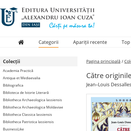
Categorii
Apariții recente
Top
Domenii
Colecții
Pagina principală
/
Col
Colecții
Academia Practică
Către originile
Periodice
Antiqua et Mediaevalia
Jean–Louis Dessalle
Bibliografica
Biblioteca de Istorie Literară
Bibliotheca Archaeologica Iassiensis
Bibliotheca Archaeologica Moldaviae
Bibliotheca Classica Iassiensis
Bibliotheca Patristica Iassiensis
BusinessLike