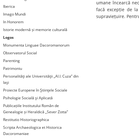
umane încearcă neob
Iberica
facă excepție de la
Imago Mundi
supraviețuire. Pentr
In Honorem
Istorie modernă și memorie culturală
Logos
Monumenta Linguae Dacoromanorum
Observatorul Social
Parenting
Patrimoniu
Personalităţi ale Universităţii „Al.I. Cuza” din
Iaşi
Proiecte Europene în Ştiinţele Sociale
Psihologie Socială şi Aplicată
Publicațiile Institutului Român de
Genealogie și Heraldică „Sever Zotta”
Restitutio Historiographica
Scripta Archaeologica et Historica
Dacoromaniae