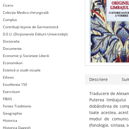
Cicero
Colecția Medico-chirurgicală
Complus
Contribuţii Ieşene de Germanistică
D.E.U. (Dicţionarele Editurii Universităţii)
Doctoralia
Documenta
Economie şi Societate Liberă
Economikon
Estetică și studii vizuale
Ethnos
Descriere
Su
Excellentia 150
Exercitium
Traducere de Alexand
FIBAS
Puterea limbajului 
dobândirea de compe
Fontes Traditionis
toate acestea, aces
Geographia
modul de comunicar
Historica
(fonologie, sintaxa, 
Historica Dagesh