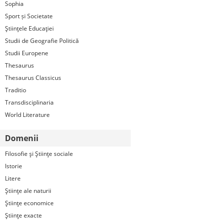
Sophia
Sport și Societate
Ştiinţele Educaţiei
Studii de Geografie Politică
Studii Europene
Thesaurus
Thesaurus Classicus
Traditio
Transdisciplinaria
World Literature
Domenii
Filosofie şi Ştiinţe sociale
Istorie
Litere
Ştiinţe ale naturii
Ştiinţe economice
Ştiinţe exacte