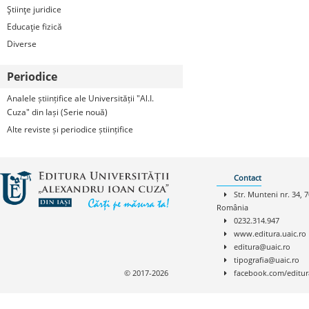
Ştiinţe juridice
Educaţie fizică
Diverse
Periodice
Analele științifice ale Universității "Al.I.
Cuza" din Iași (Serie nouă)
Alte reviste și periodice științifice
Contact
Str. Munteni nr. 34, 7
România
0232.314.947
www.editura.uaic.ro
editura@uaic.ro
tipografia@uaic.ro
© 2017-2026
facebook.com/editur