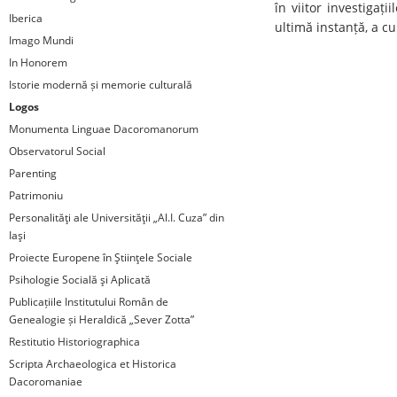
în viitor investigați
Iberica
ultimă instanță, a cu
Imago Mundi
In Honorem
Istorie modernă și memorie culturală
Logos
Monumenta Linguae Dacoromanorum
Observatorul Social
Parenting
Patrimoniu
Personalităţi ale Universităţii „Al.I. Cuza” din
Iaşi
Proiecte Europene în Ştiinţele Sociale
Psihologie Socială şi Aplicată
Publicațiile Institutului Român de
Genealogie și Heraldică „Sever Zotta”
Restitutio Historiographica
Scripta Archaeologica et Historica
Dacoromaniae