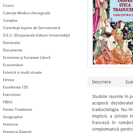
Cicero
Colecția Medico-chirurgicală
Complus
Contribuţii Ieşene de Germanistică
D.E.U. (Dicţionarele Editurii Universităţii)
Doctoralia
Documenta
Economie şi Societate Liberă
Economikon
Estetică și studii vizuale
Ethnos
Descriere
Su
Excellentia 150
Exercitium
Studiile reunite în 
FIBAS
acoperă dezideratel
traductologia. Nu în
Fontes Traditionis
implicit, a științei
Geographia
franceză în română
Historica
simptomatică pentru 
Historica Dagesh