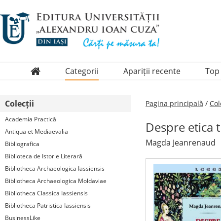
Categorii
Apariții recente
Top
Domenii
Colecții
Pagina principală
/
Col
Colecții
Academia Practică
Despre etica t
Periodice
Antiqua et Mediaevalia
Magda Jeanrenaud
Bibliografica
Biblioteca de Istorie Literară
Bibliotheca Archaeologica Iassiensis
Bibliotheca Archaeologica Moldaviae
Bibliotheca Classica Iassiensis
Bibliotheca Patristica Iassiensis
BusinessLike