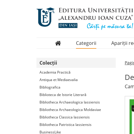
Categorii
Apariții r
Domenii
Colecții
Pagi
Colecții
Academia Practică
De
Periodice
Antiqua et Mediaevalia
Cam
Bibliografica
Biblioteca de Istorie Literară
Bibliotheca Archaeologica Iassiensis
Bibliotheca Archaeologica Moldaviae
Bibliotheca Classica Iassiensis
Bibliotheca Patristica Iassiensis
BusinessLike