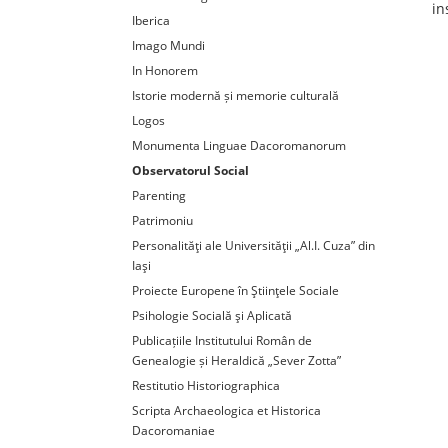
in
Iberica
Imago Mundi
In Honorem
Istorie modernă și memorie culturală
Logos
Monumenta Linguae Dacoromanorum
Observatorul Social
Parenting
Patrimoniu
Personalităţi ale Universităţii „Al.I. Cuza” din
Iaşi
Proiecte Europene în Ştiinţele Sociale
Psihologie Socială şi Aplicată
Publicațiile Institutului Român de
Genealogie și Heraldică „Sever Zotta”
Restitutio Historiographica
Scripta Archaeologica et Historica
Dacoromaniae