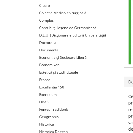
Cicero
Colecția Medico-chirurgicală
Complus
Contribuţii Ieşene de Germanistică
D.E.U. (Dicţionarele Editurii Universităţii)
Doctoralia
Documenta
Economie şi Societate Liberă
Economikon
Estetică și studii vizuale
Ethnos
De
Excellentia 150
Exercitium
Ce
FIBAS
pr
re
Fontes Traditionis
pr
Geographia
va
Historica
de
Historica Dagesh