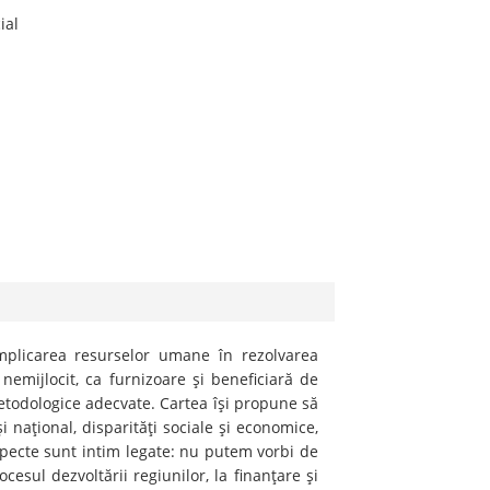
ial
implicarea resurselor umane în rezolvarea
nemijlocit, ca furnizoare şi beneficiară de
metodologice adecvate. Cartea îşi propune să
 naţional, disparităţi sociale şi economice,
aspecte sunt intim legate: nu putem vorbi de
cesul dezvoltării regiunilor, la finanţare şi