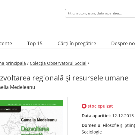
ecente
Top 15
Cărți în pregătire
Despre no
na principală
/
Colecția Observatorul Social
/
zvoltarea regională şi resursele umane
elia Medeleanu
stoc epuizat
Data apariției:
12.12.2013
Domeniu:
Filosofie şi Ştiin
Sociologie