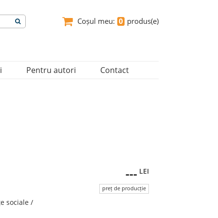
Coșul meu:
0
produs(e)
i
Pentru autori
Contact
---
LEI
preț de producție
ţe sociale /