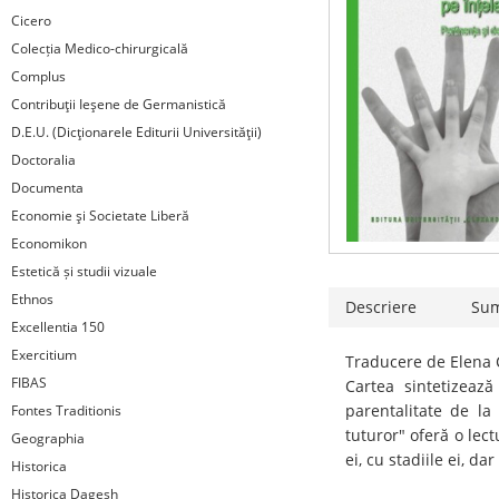
Cicero
Colecția Medico-chirurgicală
Complus
Contribuţii Ieşene de Germanistică
D.E.U. (Dicţionarele Editurii Universităţii)
Doctoralia
Documenta
Economie şi Societate Liberă
Economikon
Estetică și studii vizuale
Ethnos
Descriere
Su
Excellentia 150
Exercitium
Traducere de Elena 
FIBAS
Cartea sintetizează
parentalitate de la 
Fontes Traditionis
tuturor" oferă o lect
Geographia
ei, cu stadiile ei, d
Historica
Historica Dagesh