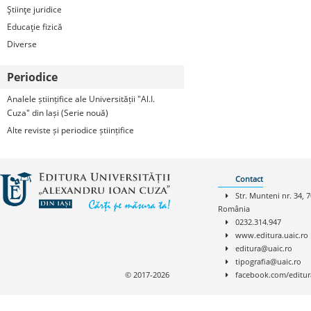
Ştiinţe juridice
Educaţie fizică
Diverse
Periodice
Analele științifice ale Universității "Al.I.
Cuza" din Iași (Serie nouă)
Alte reviste și periodice științifice
Contact
Str. Munteni nr. 34, 7
România
0232.314.947
www.editura.uaic.ro
editura@uaic.ro
tipografia@uaic.ro
© 2017-2026
facebook.com/editur