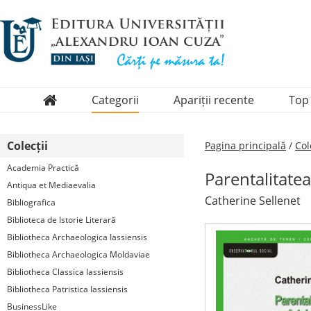
Categorii
Apariții recente
Top
Domenii
Colecții
Pagina principală
/
Col
Colecții
Academia Practică
Parentalitatea
Periodice
Antiqua et Mediaevalia
Catherine Sellenet
Bibliografica
Biblioteca de Istorie Literară
Bibliotheca Archaeologica Iassiensis
Bibliotheca Archaeologica Moldaviae
Bibliotheca Classica Iassiensis
Bibliotheca Patristica Iassiensis
BusinessLike