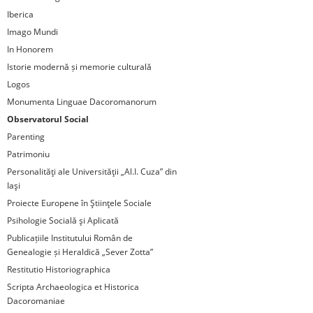
Iberica
Imago Mundi
In Honorem
Istorie modernă și memorie culturală
Logos
Monumenta Linguae Dacoromanorum
Observatorul Social
Parenting
Patrimoniu
Personalităţi ale Universităţii „Al.I. Cuza” din
Iaşi
Proiecte Europene în Ştiinţele Sociale
Psihologie Socială şi Aplicată
Publicațiile Institutului Român de
Genealogie și Heraldică „Sever Zotta”
Restitutio Historiographica
Scripta Archaeologica et Historica
Dacoromaniae