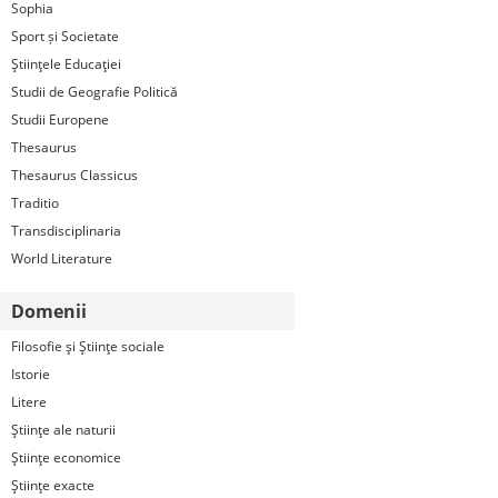
Sophia
Sport și Societate
Ştiinţele Educaţiei
Studii de Geografie Politică
Studii Europene
Thesaurus
Thesaurus Classicus
Traditio
Transdisciplinaria
World Literature
Domenii
Filosofie şi Ştiinţe sociale
Istorie
Litere
Ştiinţe ale naturii
Ştiinţe economice
Ştiinţe exacte