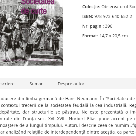
Colecție:
Observatorul Soc
ISBN:
978-973-640-652-2
Nr. pagini:
396
Format:
14,7 x 20,5 cm.
scriere
Sumar
Despre autori
aducere din limba germană de Hans Neumann. În "Societatea de cu
 contextul trecerii de la societatea feudală la cea industrială. R
depărtate, dar structurile se păstrau. Ne este prezentată o ima
ntrale din Franţa sec. XVII-XVIII. Norbert Elias pune accent pe re
noaştere de-a lungul timpului. Autorul descrie ceea ce numim „figura
ar analizând relaţiile de interdependenţă dintre aceştia, ca parte a 