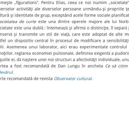
meşte „figurations”. Pentru Elias, ceea ce noi numim „societate
verselor activităţi ale diverselor persoane urmându-şi propriile ţ
ltură şi identitate de grup, exceptând acele forme sociale planific
ocietatea de curte
este una dintre operele majore ale lui Norber
cietate este una dublǎ : întemeiazǎ şi afirmǎ o distincţie, îl separǎ
nservǎ şi transmite un stil de viaţǎ, care este adoptat de alte me
tfel un dispozitiv central în procesul de modificare a sensibilitǎţ
III. Asemenea unui laborator, aici erau experimentate controlul 
oţiilor, reglarea economiei pulsionale, definirea exigentǎ a pudorii
gulile ei, dǎ naştere unei noi structuri a afectivitǎţii individuale, un
rtea a fost recomandată de Dan Lungu în ancheta
Ce să citim
evărul
.
rte recomandată de revista
Observator cultural
.