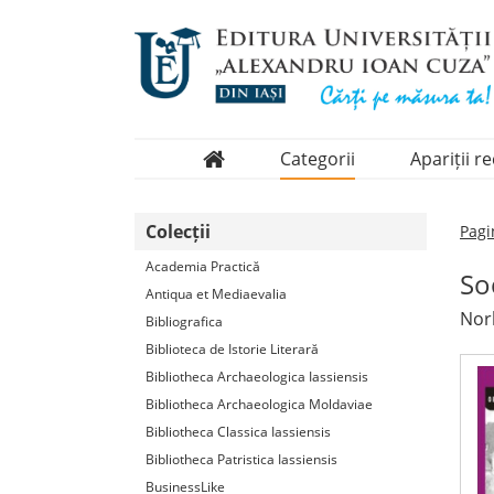
Categorii
Apariții r
Domenii
Colecții
Pagi
Colecții
Academia Practică
So
Periodice
Antiqua et Mediaevalia
Norb
Bibliografica
Biblioteca de Istorie Literară
Bibliotheca Archaeologica Iassiensis
Bibliotheca Archaeologica Moldaviae
Bibliotheca Classica Iassiensis
Bibliotheca Patristica Iassiensis
BusinessLike