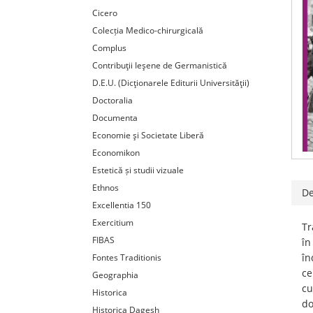
Cicero
Colecția Medico-chirurgicală
Complus
Contribuţii Ieşene de Germanistică
D.E.U. (Dicţionarele Editurii Universităţii)
Doctoralia
Documenta
Economie şi Societate Liberă
Economikon
Estetică și studii vizuale
Ethnos
De
Excellentia 150
Exercitium
Tr
FIBAS
în
în
Fontes Traditionis
ce
Geographia
cu
Historica
do
Historica Dagesh