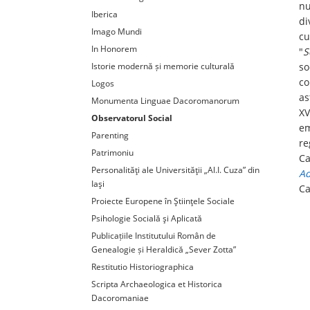
nu
Iberica
di
Imago Mundi
cu
In Honorem
"
S
Istorie modernă și memorie culturală
so
co
Logos
as
Monumenta Linguae Dacoromanorum
XV
Observatorul Social
em
Parenting
re
Patrimoniu
Ca
Personalităţi ale Universităţii „Al.I. Cuza” din
Ad
Iaşi
Ca
Proiecte Europene în Ştiinţele Sociale
Psihologie Socială şi Aplicată
Publicațiile Institutului Român de
Genealogie și Heraldică „Sever Zotta”
Restitutio Historiographica
Scripta Archaeologica et Historica
Dacoromaniae