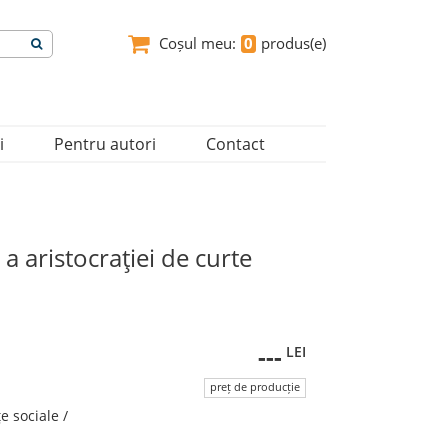
Coșul meu:
0
produs(e)
i
Pentru autori
Contact
a aristocraţiei de curte
---
LEI
preț de producție
ţe sociale /