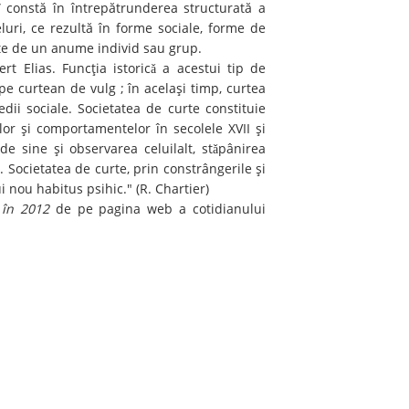
” constă în întrepătrunderea structurată a
eluri, ce rezultă în forme sociale, forme de
ate de un anume individ sau grup.
t Elias. Funcţia istoricǎ a acestui tip de
 pe curtean de vulg ; în acelaşi timp, curtea
dii sociale. Societatea de curte constituie
ilor şi comportamentelor în secolele XVII şi
de sine şi observarea celuilalt, stǎpânirea
. Societatea de curte, prin constrângerile şi
ui nou habitus psihic." (R. Chartier)
 în 2012
de pe pagina web a cotidianului