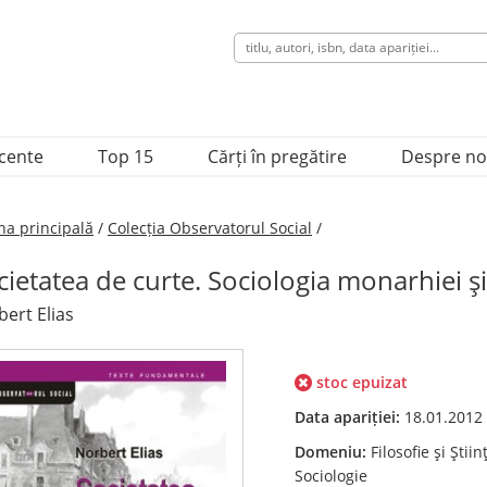
ecente
Top 15
Cărți în pregătire
Despre no
na principală
/
Colecția Observatorul Social
/
cietatea de curte. Sociologia monarhiei şi 
ert Elias
stoc epuizat
Data apariției:
18.01.2012
Domeniu:
Filosofie şi Ştiin
Sociologie