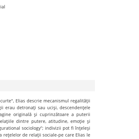
ial
rte", Elias descrie mecanismul regalităţii
egii erau detronaţi sau ucişi, descendenţele
gine originală şi cuprinzătoare a puterii
laţiile dintre putere, atitudine, emoţie şi
tional sociology”; indivizii pot fi înţeleşi
reţelelor de relaţii sociale-pe care Elias le