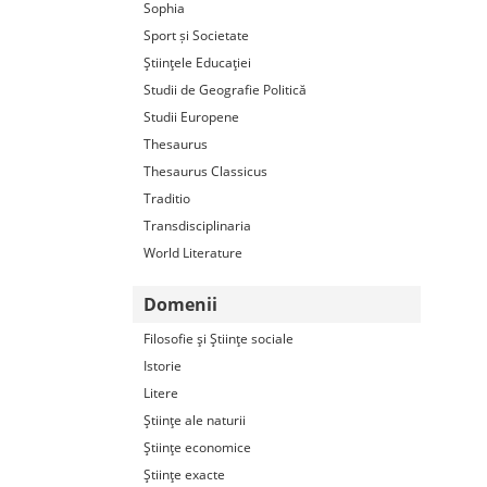
Sophia
Sport și Societate
Ştiinţele Educaţiei
Studii de Geografie Politică
Studii Europene
Thesaurus
Thesaurus Classicus
Traditio
Transdisciplinaria
World Literature
Domenii
Filosofie şi Ştiinţe sociale
Istorie
Litere
Ştiinţe ale naturii
Ştiinţe economice
Ştiinţe exacte