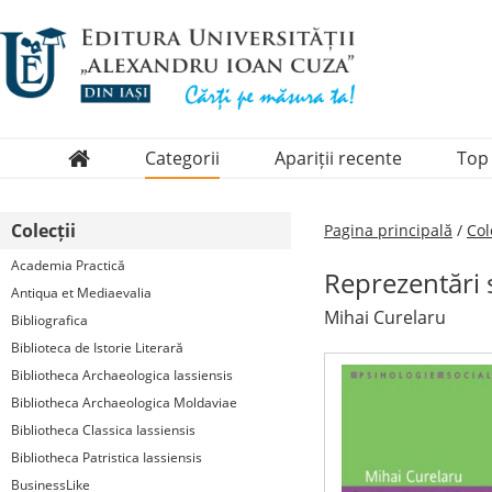
Categorii
Apariții recente
Top
Domenii
Colecții
Pagina principală
/
Col
Colecții
Academia Practică
Reprezentări 
Periodice
Antiqua et Mediaevalia
Mihai Curelaru
Bibliografica
Biblioteca de Istorie Literară
Bibliotheca Archaeologica Iassiensis
Bibliotheca Archaeologica Moldaviae
Bibliotheca Classica Iassiensis
Bibliotheca Patristica Iassiensis
BusinessLike