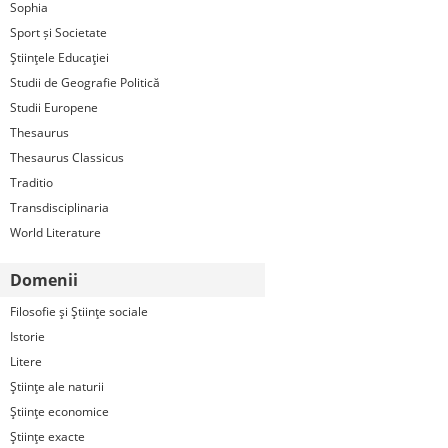
Sophia
Sport și Societate
Ştiinţele Educaţiei
Studii de Geografie Politică
Studii Europene
Thesaurus
Thesaurus Classicus
Traditio
Transdisciplinaria
World Literature
Domenii
Filosofie şi Ştiinţe sociale
Istorie
Litere
Ştiinţe ale naturii
Ştiinţe economice
Ştiinţe exacte