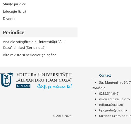
Ştiinţe juridice
Educaţie fizică
Diverse
Periodice
Analele științifice ale Universității "Al.I.
Cuza" din Iași (Serie nouă)
Alte reviste și periodice științifice
Contact
Str. Munteni nr. 34, 7
România
0232.314.947
www.editura.uaic.ro
editura@uaic.ro
tipografia@uaic.ro
© 2017-2026
facebook.com/editur