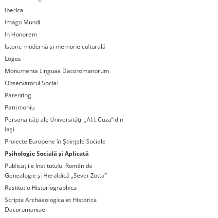
Iberica
Imago Mundi
In Honorem
Istorie modernă și memorie culturală
Logos
Monumenta Linguae Dacoromanorum
Observatorul Social
Parenting
Patrimoniu
Personalităţi ale Universităţii „Al.I. Cuza” din
Iaşi
Proiecte Europene în Ştiinţele Sociale
Psihologie Socială şi Aplicată
Publicațiile Institutului Român de
Genealogie și Heraldică „Sever Zotta”
Restitutio Historiographica
Scripta Archaeologica et Historica
Dacoromaniae