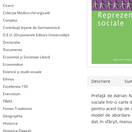
Cicero
Colecția Medico-chirurgicală
Complus
Contribuţii Ieşene de Germanistică
D.E.U. (Dicţionarele Editurii Universităţii)
Doctoralia
Documenta
Economie şi Societate Liberă
Economikon
Estetică și studii vizuale
Ethnos
Descriere
Su
Excellentia 150
Exercitium
Prefaţă de Adrian N
FIBAS
sociale într-o carte 
pentru acest tip de 
Fontes Traditionis
model de abordare s
Geographia
dat, în sfârşit, man
Historica
Historica Dagesh