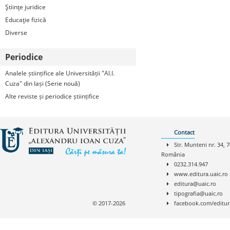
Ştiinţe juridice
Educaţie fizică
Diverse
Periodice
Analele științifice ale Universității "Al.I.
Cuza" din Iași (Serie nouă)
Alte reviste și periodice științifice
Contact
Str. Munteni nr. 34, 7
România
0232.314.947
www.editura.uaic.ro
editura@uaic.ro
tipografia@uaic.ro
© 2017-2026
facebook.com/editur