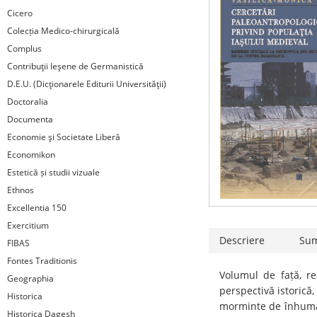
Cicero
Colecția Medico-chirurgicală
Complus
Contribuţii Ieşene de Germanistică
D.E.U. (Dicţionarele Editurii Universităţii)
Doctoralia
Documenta
Economie şi Societate Liberă
Economikon
Estetică și studii vizuale
Ethnos
Excellentia 150
Exercitium
Descriere
Su
FIBAS
Fontes Traditionis
Volumul de față, re
Geographia
perspectivă istorică,
Historica
morminte de înhumaţ
Historica Dagesh