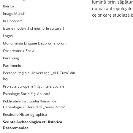
lumină prin săpături
Iberica
numai antropologilor,
Imago Mundi
celor care studiază i
In Honorem
Istorie modernă și memorie culturală
Logos
Monumenta Linguae Dacoromanorum
Observatorul Social
Parenting
Patrimoniu
Personalităţi ale Universităţii „Al.I. Cuza” din
Iaşi
Proiecte Europene în Ştiinţele Sociale
Psihologie Socială şi Aplicată
Publicațiile Institutului Român de
Genealogie și Heraldică „Sever Zotta”
Restitutio Historiographica
Scripta Archaeologica et Historica
Dacoromaniae