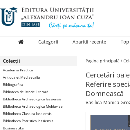
Categorii
Apariții recente
Top
Domenii
Colecții
Pagina principală
/
Col
Colecții
Academia Practică
Cercetări pal
Periodice
Antiqua et Mediaevalia
Referire speci
Bibliografica
Domnească
Biblioteca de Istorie Literară
Bibliotheca Archaeologica Iassiensis
Vasilica-Monica Gro
Bibliotheca Archaeologica Moldaviae
Bibliotheca Classica Iassiensis
Bibliotheca Patristica Iassiensis
BusinessLike