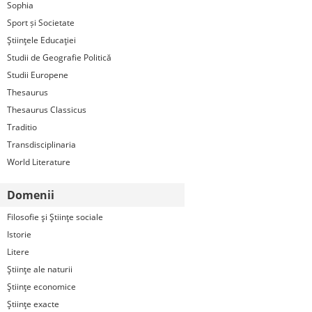
Sophia
Sport și Societate
Ştiinţele Educaţiei
Studii de Geografie Politică
Studii Europene
Thesaurus
Thesaurus Classicus
Traditio
Transdisciplinaria
World Literature
Domenii
Filosofie şi Ştiinţe sociale
Istorie
Litere
Ştiinţe ale naturii
Ştiinţe economice
Ştiinţe exacte