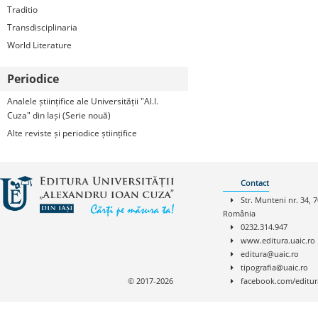
Traditio
Transdisciplinaria
World Literature
Periodice
Analele științifice ale Universității "Al.I.
Cuza" din Iași (Serie nouă)
Alte reviste și periodice științifice
Contact
Str. Munteni nr. 34, 7
România
0232.314.947
www.editura.uaic.ro
editura@uaic.ro
tipografia@uaic.ro
© 2017-2026
facebook.com/editur