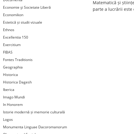
Matematică și științe
Economie şi Societate Liberă
parte a lucrării este
Economikon
Estetică și studii vizuale
Ethnos
Excellentia 150
Exercitium
FIBAS
Fontes Traditionis
Geographia
Historica
Historica Dagesh
Iberica
Imago Mundi
In Honorem
Istorie modernă și memorie culturală
Logos
Monumenta Linguae Dacoromanorum