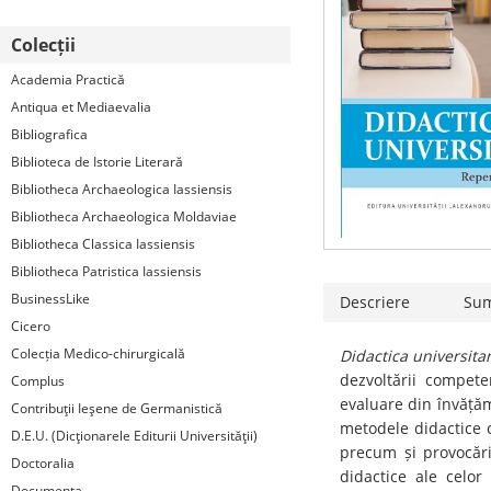
Colecții
Academia Practică
Antiqua et Mediaevalia
Bibliografica
Biblioteca de Istorie Literară
Bibliotheca Archaeologica Iassiensis
Bibliotheca Archaeologica Moldaviae
Bibliotheca Classica Iassiensis
Bibliotheca Patristica Iassiensis
BusinessLike
Descriere
Su
Cicero
Colecția Medico-chirurgicală
Didactica universit
dezvoltării compete
Complus
evaluare din învățăm
Contribuţii Ieşene de Germanistică
metodele didactice c
D.E.U. (Dicţionarele Editurii Universităţii)
precum și provocăril
Doctoralia
didactice ale celor
Documenta