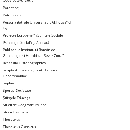
Observatorul Social
Parenting
Patrimoniu
Personalităţi ale Universităţii „Al.I. Cuza” din
Iaşi
Proiecte Europene în Ştiinţele Sociale
Psihologie Socială şi Aplicată
Publicațiile Institutului Român de
Genealogie și Heraldică „Sever Zotta”
Restitutio Historiographica
Scripta Archaeologica et Historica
Dacoromaniae
Sophia
Sport și Societate
Ştiinţele Educaţiei
Studii de Geografie Politică
Studii Europene
Thesaurus
Thesaurus Classicus