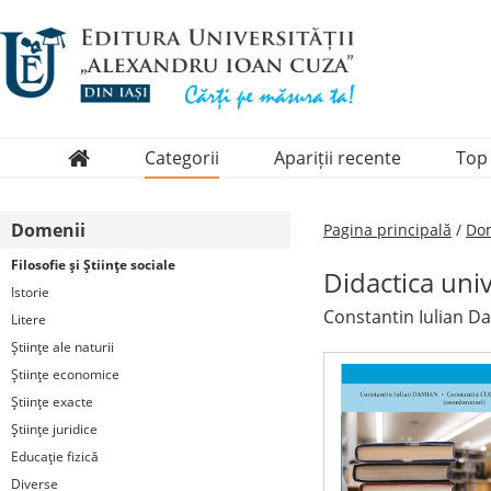
Categorii
Apariții recente
Top
Domenii
Domenii
Pagina principală
/
Dom
Colecții
Filosofie şi Ştiinţe sociale
Didactica uni
Periodice
Istorie
Constantin Iulian D
Litere
Ştiinţe ale naturii
Ştiinţe economice
Ştiinţe exacte
Ştiinţe juridice
Educaţie fizică
Diverse