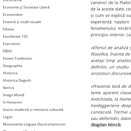
canonici de la Plato
Economie şi Societate Liberă
de la aceste date, c
Economikon
și cum se explică s
experiență nașterii 
Estetică și studii vizuale
fenomenului mirării
Ethnos
principiu interior, 
Excellentia 150
Exercitium
«Efortul de analiză 
FIBAS
filosofice, înainte d
Fontes Traditionis
același timp analiti
Geographia
definitiv, un studiu
Historica
orizonturi discursiv
Historica Dagesh
«Prezenta teză de d
Iberica
teme aparent clasat
Imago Mundi
Antichitate, la Homer
In Honorem
heideggeriene despr
Istorie modernă și memorie culturală
cunoscută. Tocmai a
Logos
sau deformări, dator
Monumenta Linguae Dacoromanorum
(
Bogdan Mincă
)