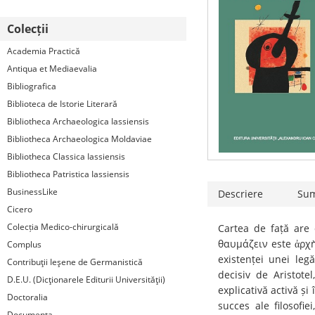
Colecții
Academia Practică
Antiqua et Mediaevalia
Bibliografica
Biblioteca de Istorie Literară
Bibliotheca Archaeologica Iassiensis
Bibliotheca Archaeologica Moldaviae
Bibliotheca Classica Iassiensis
Bibliotheca Patristica Iassiensis
BusinessLike
Descriere
Su
Cicero
Colecția Medico-chirurgicală
Cartea de față are 
θαυμάζειν este ἀρχ
Complus
existenței unei legă
Contribuţii Ieşene de Germanistică
decisiv de Aristote
D.E.U. (Dicţionarele Editurii Universităţii)
explicativă activă și
Doctoralia
succes ale filosofie
Documenta