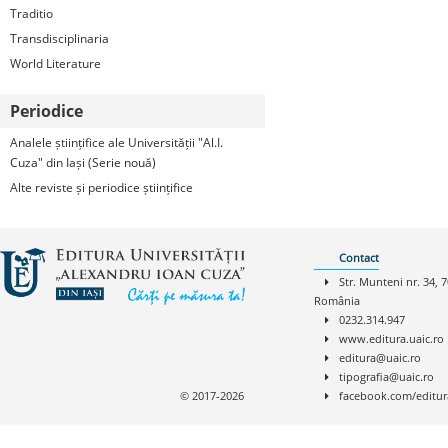
Traditio
Transdisciplinaria
World Literature
Periodice
Analele științifice ale Universității "Al.I.
Cuza" din Iași (Serie nouă)
Alte reviste și periodice științifice
Contact
Str. Munteni nr. 34, 7
România
0232.314.947
www.editura.uaic.ro
editura@uaic.ro
tipografia@uaic.ro
© 2017-2026
facebook.com/editur