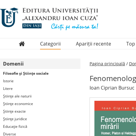
Categorii
Apariții recente
Top
Domenii
Domenii
Pagina principală
/
Dom
Colecții
Filosofie şi Ştiinţe sociale
Fenomenologia
Periodice
Istorie
Ioan Ciprian Bursuc
Litere
Ştiinţe ale naturii
Ştiinţe economice
Ştiinţe exacte
Ştiinţe juridice
Educaţie fizică
Diverse