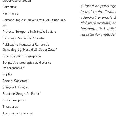
Observatorul Social
«Efortul de parcurger
Parenting
în mai multe limbi,
Patrimoniu
adevărat exemplară
Personalităţi ale Universităţii „Al.I. Cuza” din
filologică probată, a
Iaşi
hermeneutică, adică
Proiecte Europene în Ştiinţele Sociale
resorturilor metode
Psihologie Socială şi Aplicată
Publicațiile Institutului Român de
Genealogie și Heraldică „Sever Zotta”
Restitutio Historiographica
Scripta Archaeologica et Historica
Dacoromaniae
Sophia
Sport și Societate
Ştiinţele Educaţiei
Studii de Geografie Politică
Studii Europene
Thesaurus
Thesaurus Classicus