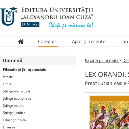
Categorii
Apariții recente
Top
Domenii
Domenii
Pagina principală
/
Dom
Colecții
Filosofie şi Ştiinţe sociale
LEX ORANDI. St
Periodice
Istorie
Preot Lucian Vasile 
Litere
Ştiinţe ale naturii
Ştiinţe economice
Ştiinţe exacte
Ştiinţe juridice
Educaţie fizică
Diverse