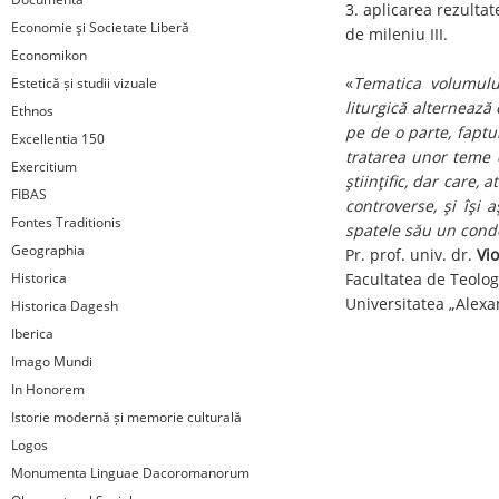
3. aplicarea rezultat
Economie şi Societate Liberă
de mileniu III.
Economikon
«
Tematica volumului 
Estetică și studii vizuale
liturgică alternează
Ethnos
pe de o parte, faptu
Excellentia 150
tratarea unor teme d
Exercitium
ştiinţific, dar care,
FIBAS
controverse, şi îşi 
Fontes Traditionis
spatele său un conde
Geographia
Pr. prof. univ. dr.
Vio
Historica
Facultatea de Teolog
Universitatea „Alexa
Historica Dagesh
Iberica
Imago Mundi
In Honorem
Istorie modernă și memorie culturală
Logos
Monumenta Linguae Dacoromanorum