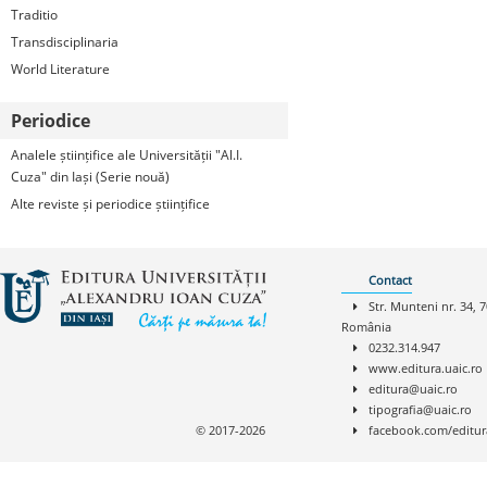
Traditio
Transdisciplinaria
World Literature
Periodice
Analele științifice ale Universității "Al.I.
Cuza" din Iași (Serie nouă)
Alte reviste și periodice științifice
Contact
Str. Munteni nr. 34, 7
România
0232.314.947
www.editura.uaic.ro
editura@uaic.ro
tipografia@uaic.ro
© 2017-2026
facebook.com/editur