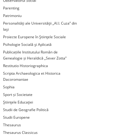
Observatorul Social
Parenting
Patrimoniu
Personalităţi ale Universităţii „Al.I. Cuza” din
Iaşi
Proiecte Europene în Ştiinţele Sociale
Psihologie Socială şi Aplicată
Publicațiile Institutului Român de
Genealogie și Heraldică „Sever Zotta”
Restitutio Historiographica
Scripta Archaeologica et Historica
Dacoromaniae
Sophia
Sport și Societate
Ştiinţele Educaţiei
Studii de Geografie Politică
Studii Europene
Thesaurus
Thesaurus Classicus