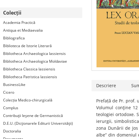
Colecții
Academia Practică
Antiqua et Mediaevalia
Bibliografica
Biblioteca de Istorie Literară
Bibliotheca Archaeologica Iassiensis
Bibliotheca Archaeologica Moldaviae
Bibliotheca Classica Iassiensis
Bibliotheca Patristica Iassiensis
BusinessLike
Descriere
Su
Cicero
Colecția Medico-chirurgicală
Prefață de Pr. prof. 
Volumul conţine 12 
Complus
teologiei ortodoxe. S
Contribuţii Ieşene de Germanistică
ierurgii, simbolisti
D.E.U. (Dicţionarele Editurii Universităţii)
zona Dunării de Jos 
Doctoralia
albe” din domeniul de
Documenta