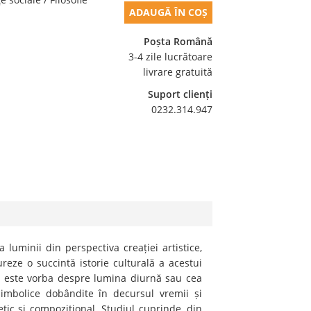
ADAUGĂ ÎN COȘ
Poșta Română
3-4 zile lucrătoare
livrare gratuită
Suport clienți
0232.314.947
 luminii din perspectiva creației artistice,
reze o succintă istorie culturală a acestui
 că este vorba despre lumina diurnă sau cea
le simbolice dobândite în decursul vremii și
etic și compozițional. Studiul cuprinde, din