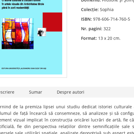
Colecție:
Sophia
ISBN:
978-606-714-760-5
Nr. pagini:
322
Format:
13 x 20 cm.
scriere
Sumar
Despre autori
rnind de la premiza lipsei unui studiu dedicat istoriei culturale a
lumul de față încearcă să consemneze, să analizeze și să configu
ement vizual implicat în construcția oricărei lucrări de artă, fie
tificială, fie din perspectiva relațiilor dintre semnificațiile sa
versele sale utilizări spațiale, analizate deopotrivă sub aspect est