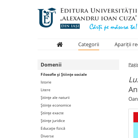
Categorii
Apariții r
Domenii
Domenii
Pagi
Colecții
Filosofie şi Ştiinţe sociale
Lu
Periodice
Istorie
An
Litere
Ştiinţe ale naturii
Oan
Ştiinţe economice
Ştiinţe exacte
Ştiinţe juridice
Educaţie fizică
Diverse