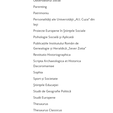
Observatorul Social
Parenting
Patrimoniu
Personalităţi ale Universităţii „Al.I. Cuza” din
Iaşi
Proiecte Europene în Ştiinţele Sociale
Psihologie Socială şi Aplicată
Publicațiile Institutului Român de
Genealogie și Heraldică „Sever Zotta”
Restitutio Historiographica
Scripta Archaeologica et Historica
Dacoromaniae
Sophia
Sport și Societate
Ştiinţele Educaţiei
Studii de Geografie Politică
Studii Europene
Thesaurus
Thesaurus Classicus