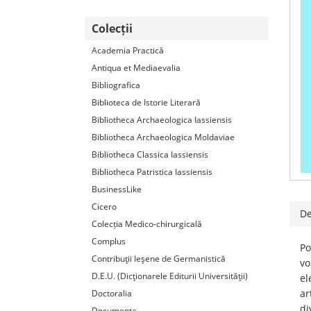
Colecții
Academia Practică
Antiqua et Mediaevalia
Bibliografica
Biblioteca de Istorie Literară
Bibliotheca Archaeologica Iassiensis
Bibliotheca Archaeologica Moldaviae
Bibliotheca Classica Iassiensis
Bibliotheca Patristica Iassiensis
BusinessLike
Cicero
De
Colecția Medico-chirurgicală
Complus
Po
Contribuţii Ieşene de Germanistică
vo
D.E.U. (Dicţionarele Editurii Universităţii)
el
ar
Doctoralia
di
Documenta