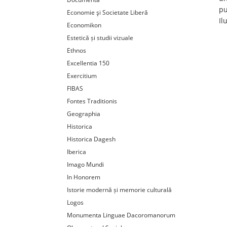
pu
Economie şi Societate Liberă
Il
Economikon
Estetică și studii vizuale
Ethnos
Excellentia 150
Exercitium
FIBAS
Fontes Traditionis
Geographia
Historica
Historica Dagesh
Iberica
Imago Mundi
In Honorem
Istorie modernă și memorie culturală
Logos
Monumenta Linguae Dacoromanorum