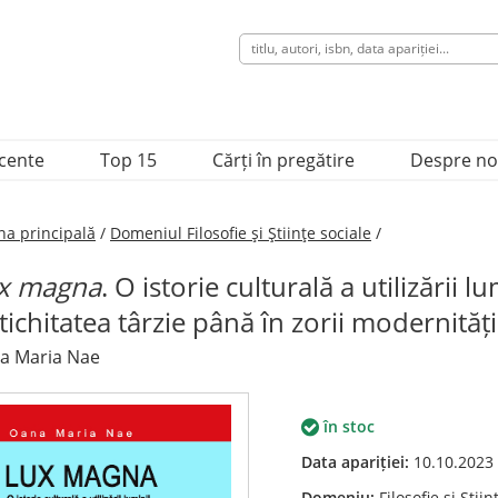
ecente
Top 15
Cărți în pregătire
Despre no
na principală
/
Domeniul Filosofie şi Ştiinţe sociale
/
x magna
. O istorie culturală a utilizării l
tichitatea târzie până în zorii modernități
a Maria Nae
în stoc
Data apariției:
10.10.2023
Domeniu:
Filosofie şi Ştiin