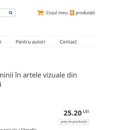
Coșul meu:
0
produs(e)
i
Pentru autori
Contact
uminii în artele vizuale din
i
25.20
LEI
preț de producție
ţe sociale / Filosofie