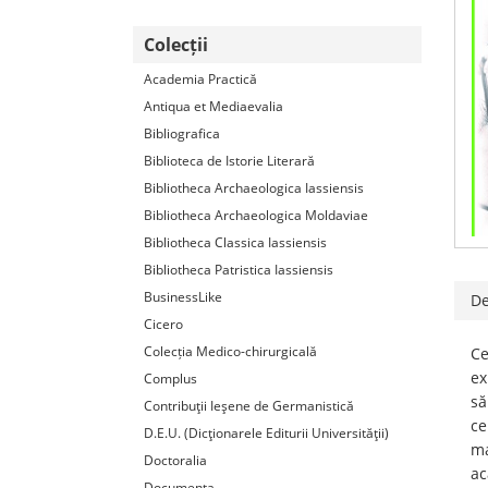
Colecții
Academia Practică
Antiqua et Mediaevalia
Bibliografica
Biblioteca de Istorie Literară
Bibliotheca Archaeologica Iassiensis
Bibliotheca Archaeologica Moldaviae
Bibliotheca Classica Iassiensis
Bibliotheca Patristica Iassiensis
BusinessLike
De
Cicero
Colecția Medico-chirurgicală
Ce
ex
Complus
să
Contribuţii Ieşene de Germanistică
ce
D.E.U. (Dicţionarele Editurii Universităţii)
ma
Doctoralia
ac
Documenta