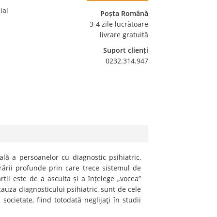
ial
Poșta Română
3-4 zile lucrătoare
livrare gratuită
Suport clienți
0232.314.947
lă a persoanelor cu diagnostic psihiatric,
rării profunde prin care trece sistemul de
ții este de a asculta și a înțelege „vocea”
 cauza diagnosticului psihiatric, sunt de cele
societate, fiind totodată neglijaţi în studii