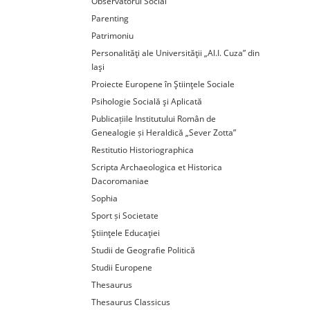
Observatorul Social
Parenting
Patrimoniu
Personalităţi ale Universităţii „Al.I. Cuza” din
Iaşi
Proiecte Europene în Ştiinţele Sociale
Psihologie Socială şi Aplicată
Publicațiile Institutului Român de
Genealogie și Heraldică „Sever Zotta”
Restitutio Historiographica
Scripta Archaeologica et Historica
Dacoromaniae
Sophia
Sport și Societate
Ştiinţele Educaţiei
Studii de Geografie Politică
Studii Europene
Thesaurus
Thesaurus Classicus