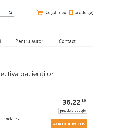
Coșul meu:
0
produs(e)
i
Pentru autori
Contact
pectiva pacienților
36.22
LEI
preț de producție
ţe sociale /
ADAUGĂ ÎN COȘ