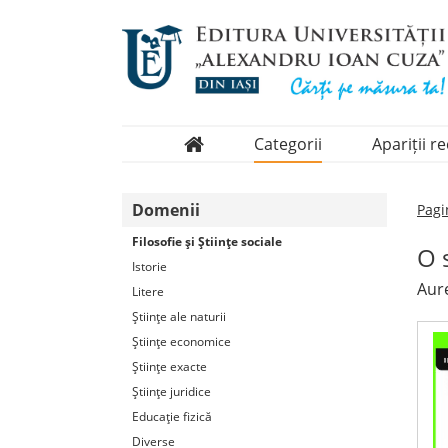
Categorii
Apariții r
Domenii
Domenii
Pagi
Colecții
Filosofie şi Ştiinţe sociale
O 
Periodice
Istorie
Aure
Litere
Ştiinţe ale naturii
Ştiinţe economice
Ştiinţe exacte
Ştiinţe juridice
Educaţie fizică
Diverse