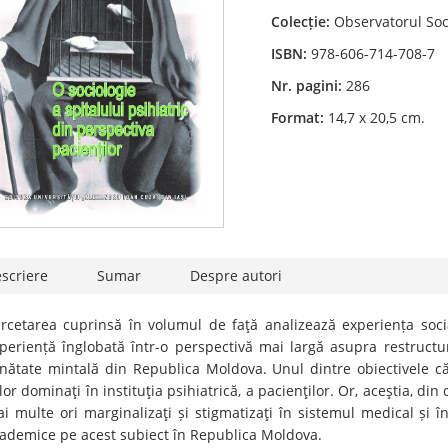
Colecție:
Observatorul Soc
ISBN:
978-606-714-708-7
Nr. pagini:
286
Format:
14,7 x 20,5 cm.
scriere
Sumar
Despre autori
rcetarea cuprinsă în volumul de faţă analizează experiența socia
periență înglobată într-o perspectivă mai largă asupra restructu
nătate mintală din Republica Moldova. Unul dintre obiectivele căr
lor dominaţi în instituţia psihiatrică, a pacienţilor. Or, aceştia, din
i multe ori marginalizaţi și stigmatizaţi în sistemul medical și în 
ademice pe acest subiect în Republica Moldova.