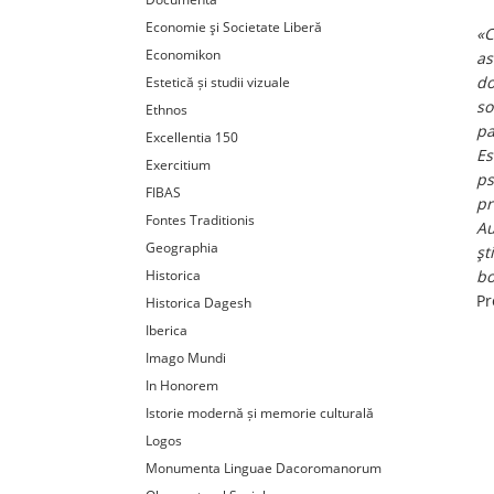
Economie şi Societate Liberă
«C
Economikon
as
do
Estetică și studii vizuale
so
Ethnos
pa
Excellentia 150
Es
Exercitium
ps
FIBAS
pr
Fontes Traditionis
Au
Geographia
şt
Historica
bo
Pr
Historica Dagesh
Iberica
Imago Mundi
In Honorem
Istorie modernă și memorie culturală
Logos
Monumenta Linguae Dacoromanorum