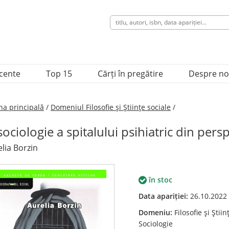
ecente
Top 15
Cărți în pregătire
Despre no
na principală
/
Domeniul Filosofie şi Ştiinţe sociale
/
sociologie a spitalului psihiatric din pers
lia Borzin
în stoc
Data apariției:
26.10.2022
Domeniu:
Filosofie şi Ştiin
Sociologie