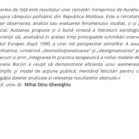
artea de față este rezultatul unei cercetări întreprinse de Aureli
upra câmpului psihiatric din Republica Moldova. Este o
cercetar
ar observarea, analiza sau evaluarea fenomenului studiat, ci și 
cial. Autoarea propune și o bună sinteză a literaturii sociologic
cienții săi, analizând în același timp principalele schimbări interv
tul Europei, după 1990, a unei noi perspective științifice. A avut
ihiatrice, urmărind „dezinstituţionalizarea” şi „destigmatizarea” 
ecum și prin „integrarea în practica terapeutică a noilor modele de 
relia Borzin a reușit să demonstreze eficiența unui asemenea
iinţific şi model de acţiune publică, meritând felicitări pentru 
găţia datelor analizate și relevanța rezultatelor obținute.»
of. univ. dr.
Mihai Dinu Gheorghiu