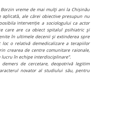
a Borzin vreme de mai mulţi ani la Chișinău
e aplicată
, ale cărei obiective presupun nu
posibila
intervenție
a sociologului ca actor
e care are ca obiect spitalul psihiatric şi
enite în ultimele decenii şi extinderea spre
 loc o relativă demedicalizare a terapiilor
prin crearea de centre comunitare raionale,
lucru în echipe interdisciplinare”.
 demers de cercetare, deopotrivă legitim
caracterul novator al studiului său, pentru