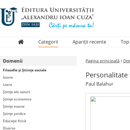
Categorii
Apariții recente
Top
Domenii
Domenii
Pagina principală
/
Dom
Colecții
Filosofie şi Ştiinţe sociale
Personalitate 
Periodice
Istorie
Paul Balahur
Litere
Ştiinţe ale naturii
Ştiinţe economice
Ştiinţe exacte
Ştiinţe juridice
Educaţie fizică
Diverse