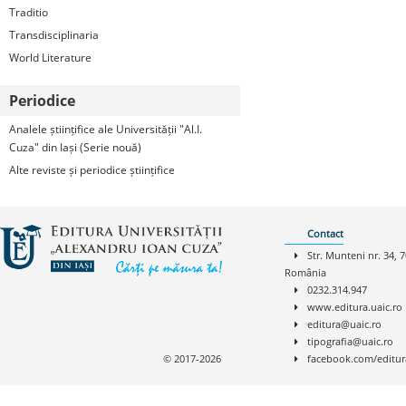
Traditio
Transdisciplinaria
World Literature
Periodice
Analele științifice ale Universității "Al.I.
Cuza" din Iași (Serie nouă)
Alte reviste și periodice științifice
Contact
Str. Munteni nr. 34, 7
România
0232.314.947
www.editura.uaic.ro
editura@uaic.ro
tipografia@uaic.ro
© 2017-2026
facebook.com/editur