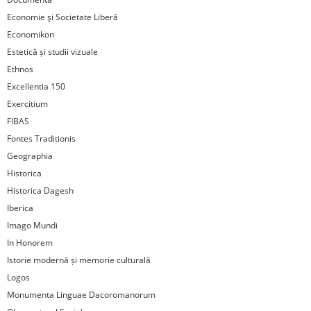
Economie şi Societate Liberă
Economikon
Estetică și studii vizuale
Ethnos
Excellentia 150
Exercitium
FIBAS
Fontes Traditionis
Geographia
Historica
Historica Dagesh
Iberica
Imago Mundi
In Honorem
Istorie modernă și memorie culturală
Logos
Monumenta Linguae Dacoromanorum