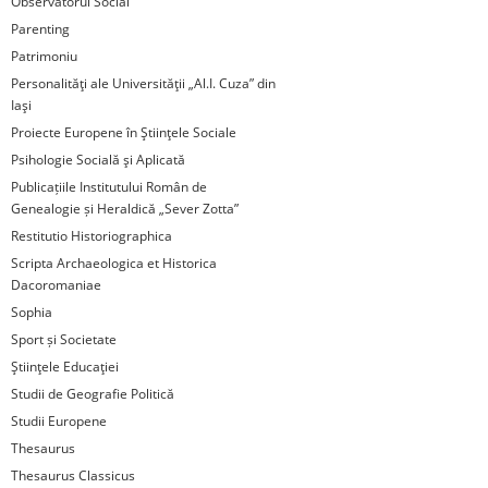
Observatorul Social
Parenting
Patrimoniu
Personalităţi ale Universităţii „Al.I. Cuza” din
Iaşi
Proiecte Europene în Ştiinţele Sociale
Psihologie Socială şi Aplicată
Publicațiile Institutului Român de
Genealogie și Heraldică „Sever Zotta”
Restitutio Historiographica
Scripta Archaeologica et Historica
Dacoromaniae
Sophia
Sport și Societate
Ştiinţele Educaţiei
Studii de Geografie Politică
Studii Europene
Thesaurus
Thesaurus Classicus