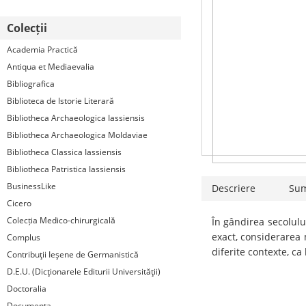
Colecții
Academia Practică
Antiqua et Mediaevalia
Bibliografica
Biblioteca de Istorie Literară
Bibliotheca Archaeologica Iassiensis
Bibliotheca Archaeologica Moldaviae
Bibliotheca Classica Iassiensis
Bibliotheca Patristica Iassiensis
BusinessLike
Descriere
Su
Cicero
Colecția Medico-chirurgicală
În gândirea secolulu
exact, considerarea 
Complus
diferite contexte, ca
Contribuţii Ieşene de Germanistică
D.E.U. (Dicţionarele Editurii Universităţii)
Doctoralia
Documenta