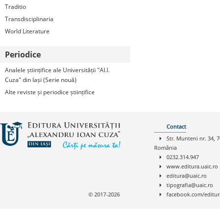
Traditio
Transdisciplinaria
World Literature
Periodice
Analele științifice ale Universității "Al.I.
Cuza" din Iași (Serie nouă)
Alte reviste și periodice științifice
Contact
Str. Munteni nr. 34, 7
România
0232.314.947
www.editura.uaic.ro
editura@uaic.ro
tipografia@uaic.ro
© 2017-2026
facebook.com/editur