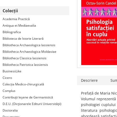
Colecții
Academia Practică
Antiqua et Mediaevalia
Bibliografica
Biblioteca de Istorie Literară
Bibliotheca Archaeologica Iassiensis
Bibliotheca Archaeologica Moldaviae
Bibliotheca Classica Iassiensis
Bibliotheca Patristica Iassiensis
BusinessLike
Cicero
Descriere
Su
Colecția Medico-chirurgicală
Complus
Prefață de Maria Nic
Contribuţii Ieşene de Germanistică
Volumul reprezentă o
D.E.U. (Dicţionarele Editurii Universităţii)
psihologiei cuplului 
literatura psiholo
Doctoralia
abordează satisfacția
Documenta