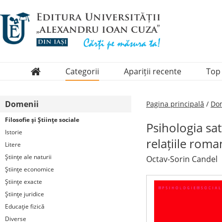
Categorii
Apariții recente
Top
Domenii
Domenii
Pagina principală
/
Dom
Colecții
Filosofie şi Ştiinţe sociale
Psihologia sat
Periodice
Istorie
relațiile roma
Litere
Ştiinţe ale naturii
Octav-Sorin Candel
Ştiinţe economice
Ştiinţe exacte
Ştiinţe juridice
Educaţie fizică
Diverse