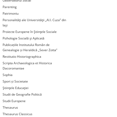
Observatorul Social
Parenting
Patrimoniu
Personalităţi ale Universităţii „Al.I. Cuza” din
Iaşi
Proiecte Europene în Ştiinţele Sociale
Psihologie Socială şi Aplicată
Publicațiile Institutului Român de
Genealogie și Heraldică „Sever Zotta”
Restitutio Historiographica
Scripta Archaeologica et Historica
Dacoromaniae
Sophia
Sport și Societate
Ştiinţele Educaţiei
Studii de Geografie Politică
Studii Europene
Thesaurus
Thesaurus Classicus