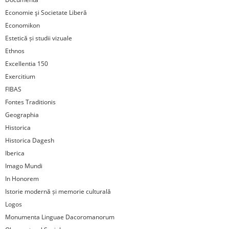
Economie şi Societate Liberă
Economikon
Estetică și studii vizuale
Ethnos
Excellentia 150
Exercitium
FIBAS
Fontes Traditionis
Geographia
Historica
Historica Dagesh
Iberica
Imago Mundi
In Honorem
Istorie modernă și memorie culturală
Logos
Monumenta Linguae Dacoromanorum