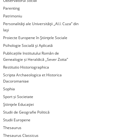
Observatorul Social
Parenting
Patrimoniu
Personalităţi ale Universităţii „Al.I. Cuza” din
Iaşi
Proiecte Europene în Ştiinţele Sociale
Psihologie Socială şi Aplicată
Publicațiile Institutului Român de
Genealogie și Heraldică „Sever Zotta”
Restitutio Historiographica
Scripta Archaeologica et Historica
Dacoromaniae
Sophia
Sport și Societate
Ştiinţele Educaţiei
Studii de Geografie Politică
Studii Europene
Thesaurus
Thesaurus Classicus