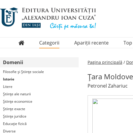
Categorii
Apariții recente
Top
Domenii
Domenii
Pagina principală
/
Dom
Colecții
Filosofie şi Ştiinţe sociale
Ţara Moldovei
Periodice
Istorie
Petronel Zahariuc
Litere
Ştiinţe ale naturii
Ştiinţe economice
Ştiinţe exacte
Ştiinţe juridice
Educaţie fizică
Diverse