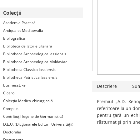
Colecții
Academia Practică
Antiqua et Mediaevalia
Bibliografica
Biblioteca de Istorie Literară
Bibliotheca Archaeologica Iassiensis
Bibliotheca Archaeologica Moldaviae
Bibliotheca Classica Iassiensis
Bibliotheca Patristica Iassiensis
BusinessLike
Descriere
Su
Cicero
Colecția Medico-chirurgicală
Premiul „A.D. Xeno
referitoare la un do
Complus
pentru ţară un echi
Contribuţii Ieşene de Germanistică
răsturnat şi prin unel
D.E.U. (Dicţionarele Editurii Universităţii)
Doctoralia
Documenta