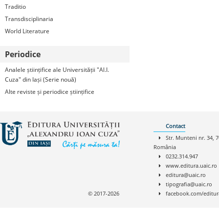
Traditio
Transdisciplinaria
World Literature
Periodice
Analele științifice ale Universității "Al.I.
Cuza" din Iași (Serie nouă)
Alte reviste și periodice științifice
Contact
Str. Munteni nr. 34, 7
România
0232.314.947
www.editura.uaic.ro
editura@uaic.ro
tipografia@uaic.ro
© 2017-2026
facebook.com/editur