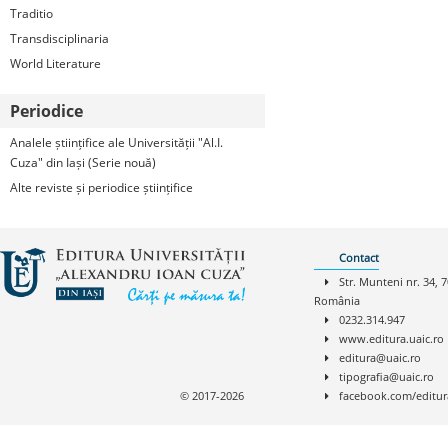
Traditio
Transdisciplinaria
World Literature
Periodice
Analele științifice ale Universității "Al.I.
Cuza" din Iași (Serie nouă)
Alte reviste și periodice științifice
Contact
Str. Munteni nr. 34, 7
România
0232.314.947
www.editura.uaic.ro
editura@uaic.ro
tipografia@uaic.ro
© 2017-2026
facebook.com/editur