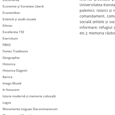
Universitatea Konstan
Economie şi Societate Liberă
polemici; istorici și 
Economikon
comandament, comunic
Estetică și studii vizuale
socială (elitele și s
Ethnos
informare; refugiul și
Excellentia 150
etc.); memoria război
Exercitium
FIBAS
Fontes Traditionis
Geographia
Historica
Historica Dagesh
Iberica
Imago Mundi
In Honorem
Istorie modernă și memorie culturală
Logos
Monumenta Linguae Dacoromanorum