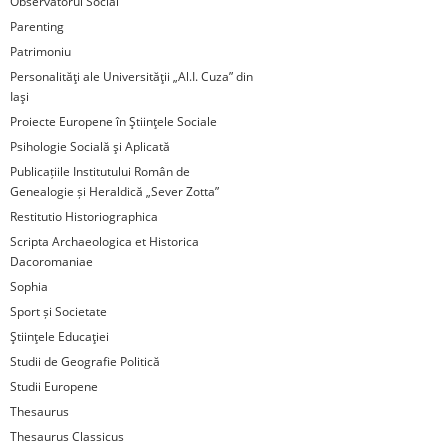
Observatorul Social
Parenting
Patrimoniu
Personalităţi ale Universităţii „Al.I. Cuza” din
Iaşi
Proiecte Europene în Ştiinţele Sociale
Psihologie Socială şi Aplicată
Publicațiile Institutului Român de
Genealogie și Heraldică „Sever Zotta”
Restitutio Historiographica
Scripta Archaeologica et Historica
Dacoromaniae
Sophia
Sport și Societate
Ştiinţele Educaţiei
Studii de Geografie Politică
Studii Europene
Thesaurus
Thesaurus Classicus