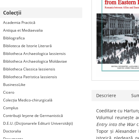
Colecții
Academia Practică
Antiqua et Mediaevalia
Bibliografica
Biblioteca de Istorie Literară
Bibliotheca Archaeologica Iassiensis
Bibliotheca Archaeologica Moldaviae
Bibliotheca Classica Iassiensis
Bibliotheca Patristica Iassiensis
BusinessLike
Cicero
Descriere
Su
Colecția Medico-chirurgicală
Complus
Coeditare cu Hartun
Contribuţii Ieşene de Germanistică
Volumul reunește ac
D.E.U. (Dicţionarele Editurii Universităţii)
Entry into the War
c
Topor și Alexander 
Doctoralia
istorică pledează p
Documenta