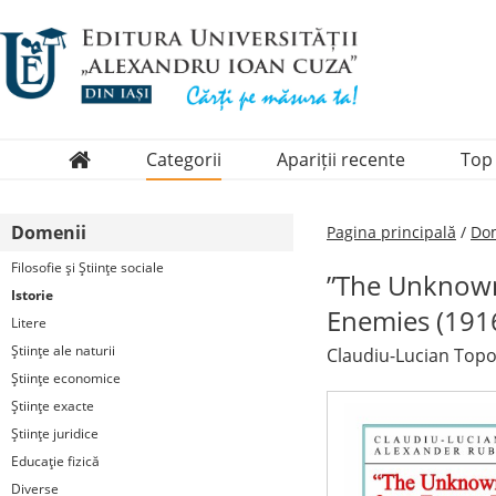
Categorii
Apariții recente
Top
Domenii
Domenii
Pagina principală
/
Dom
Colecții
Filosofie şi Ştiinţe sociale
”The Unknown
Periodice
Istorie
Enemies (191
Litere
Ştiinţe ale naturii
Claudiu-Lucian Topor
Ştiinţe economice
Ştiinţe exacte
Ştiinţe juridice
Educaţie fizică
Diverse