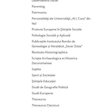
Observatorul Social
Parenting
Patrimoniu
Personalităţi ale Universităţii „Al.I. Cuza” din
Iaşi
Proiecte Europene în Ştiinţele Sociale
Psihologie Socială şi Aplicată
Publicațiile Institutului Român de
Genealogie și Heraldică „Sever Zotta”
Restitutio Historiographica
Scripta Archaeologica et Historica
Dacoromaniae
Sophia
Sport și Societate
Ştiinţele Educaţiei
Studii de Geografie Politică
Studii Europene
Thesaurus
Thesaurus Classicus