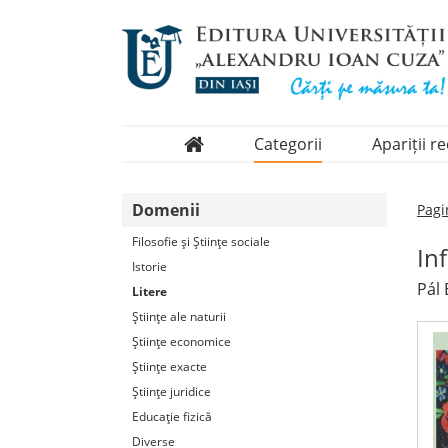
Categorii
Apariții r
Domenii
Domenii
Pagi
Colecții
Filosofie şi Ştiinţe sociale
In
Periodice
Istorie
Pál 
Litere
Ştiinţe ale naturii
Ştiinţe economice
Ştiinţe exacte
Ştiinţe juridice
Educaţie fizică
Diverse