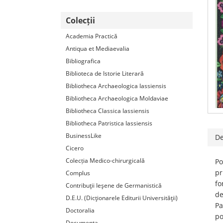
Colecții
Academia Practică
Antiqua et Mediaevalia
Bibliografica
Biblioteca de Istorie Literară
Bibliotheca Archaeologica Iassiensis
Bibliotheca Archaeologica Moldaviae
Bibliotheca Classica Iassiensis
Bibliotheca Patristica Iassiensis
BusinessLike
De
Cicero
Colecția Medico-chirurgicală
Po
pr
Complus
fo
Contribuţii Ieşene de Germanistică
de
D.E.U. (Dicţionarele Editurii Universităţii)
Pa
Doctoralia
po
Documenta