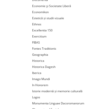
Economie şi Societate Liberă
Economikon
Estetică și studii vizuale
Ethnos
Excellentia 150
Exercitium
FIBAS
Fontes Traditionis
Geographia
Historica
Historica Dagesh
Iberica
Imago Mundi
In Honorem
Istorie modernă și memorie culturală
Logos
Monumenta Linguae Dacoromanorum