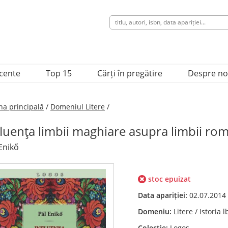
ecente
Top 15
Cărți în pregătire
Despre no
na principală
/
Domeniul Litere
/
fluenţa limbii maghiare asupra limbii ro
Enikő
stoc epuizat
Data apariției:
02.07.2014
Domeniu:
Litere / Istoria
Colecție:
Logos