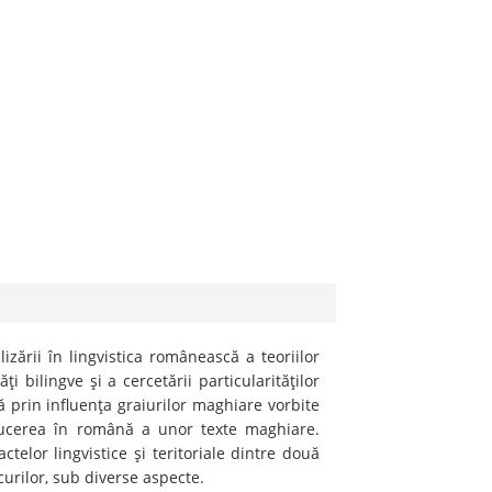
izării în lingvistica românească a teoriilor
i bilingve şi a cercetării particularităţilor
ă prin influenţa graiurilor maghiare vorbite
aducerea în română a unor texte maghiare.
actelor lingvistice şi teritoriale dintre două
urilor, sub diverse aspecte.