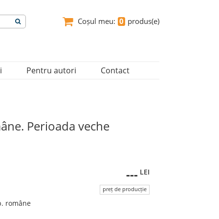
Coșul meu:
0
produs(e)
i
Pentru autori
Contact
mâne. Perioada veche
---
LEI
preț de producție
 lb. române