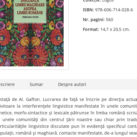
ISBN:
978-606-714-028-6
Nr. pagini:
560
Format:
14,7 x 20,5 cm.
scriere
Sumar
Despre autori
staţă de Al. Gafton. Lucrarea de faţă se înscrie pe direcţia actual
ivitoare la interferenţele lingvistice manifestate în unele comunităţ
netice, morfo-sintactice şi lexicale pătrunse în limba română scris
 unele comunităţi din centrul ţării noastre sau chiar prin tr
rticularităţile lingvistice discutate pun în evidenţă specificul cont
pulaţii, română şi maghiară, contacte manifestate, de-a lungul veac