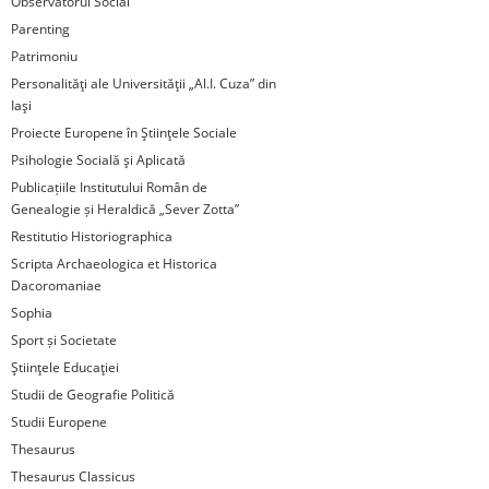
Observatorul Social
Parenting
Patrimoniu
Personalităţi ale Universităţii „Al.I. Cuza” din
Iaşi
Proiecte Europene în Ştiinţele Sociale
Psihologie Socială şi Aplicată
Publicațiile Institutului Român de
Genealogie și Heraldică „Sever Zotta”
Restitutio Historiographica
Scripta Archaeologica et Historica
Dacoromaniae
Sophia
Sport și Societate
Ştiinţele Educaţiei
Studii de Geografie Politică
Studii Europene
Thesaurus
Thesaurus Classicus