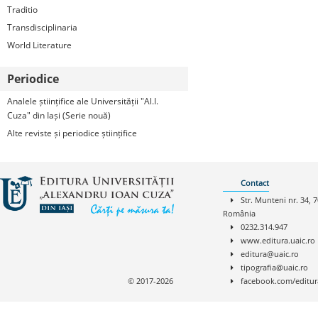
Traditio
Transdisciplinaria
World Literature
Periodice
Analele științifice ale Universității "Al.I.
Cuza" din Iași (Serie nouă)
Alte reviste și periodice științifice
Contact
Str. Munteni nr. 34, 7
România
0232.314.947
www.editura.uaic.ro
editura@uaic.ro
tipografia@uaic.ro
© 2017-2026
facebook.com/editur