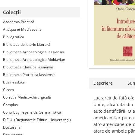
Colecții
Academia Practică
Antiqua et Mediaevalia
Bibliografica
Biblioteca de Istorie Literară
Bibliotheca Archaeologica Iassiensis
Bibliotheca Archaeologica Moldaviae
Bibliotheca Classica Iassiensis
Bibliotheca Patristica Iassiensis
BusinessLike
Descriere
Su
Cicero
Colecția Medico-chirurgicală
Lucrarea de faţă ofe
Unite, alcătuită din
Complus
autoidentificării. O
Contribuţii Ieşene de Germanistică
american i-ar putea f
D.E.U. (Dicţionarele Editurii Universităţii)
afro-americane de că
Doctoralia
atare de ambele părţ
Documenta