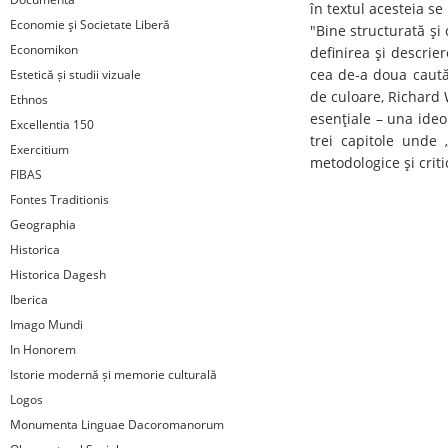
în textul acesteia se
Economie şi Societate Liberă
"Bine structurată şi
Economikon
definirea şi descrier
cea de-a doua caută o
Estetică și studii vizuale
de culoare, Richard 
Ethnos
esenţiale – una ideo
Excellentia 150
trei capitole unde 
Exercitium
metodologice şi criti
FIBAS
Fontes Traditionis
Geographia
Historica
Historica Dagesh
Iberica
Imago Mundi
In Honorem
Istorie modernă și memorie culturală
Logos
Monumenta Linguae Dacoromanorum