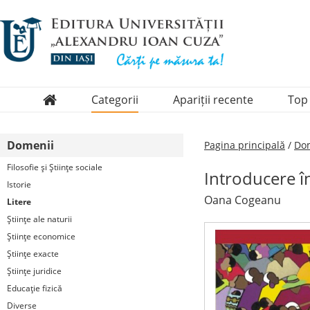
Categorii
Apariții recente
Top
Domenii
Domenii
Pagina principală
/
Dom
Colecții
Filosofie şi Ştiinţe sociale
Introducere în
Periodice
Istorie
Oana Cogeanu
Litere
Ştiinţe ale naturii
Ştiinţe economice
Ştiinţe exacte
Ştiinţe juridice
Educaţie fizică
Diverse