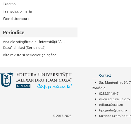
Traditio
Transdisciplinaria
World Literature
Periodice
Analele științifice ale Universității "Al.I.
Cuza" din Iași (Serie nouă)
Alte reviste și periodice științifice
Contact
Str. Munteni nr. 34, 7
România
0232.314.947
www.editura.uaic.ro
editura@uaic.ro
tipografia@uaic.ro
© 2017-2026
facebook.com/editur