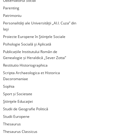
Observatorul Social
Parenting
Patrimoniu
Personalităţi ale Universităţii „Al.I. Cuza” din
Iaşi
Proiecte Europene în Ştiinţele Sociale
Psihologie Socială şi Aplicată
Publicațiile Institutului Român de
Genealogie și Heraldică „Sever Zotta”
Restitutio Historiographica
Scripta Archaeologica et Historica
Dacoromaniae
Sophia
Sport și Societate
Ştiinţele Educaţiei
Studii de Geografie Politică
Studii Europene
Thesaurus
Thesaurus Classicus