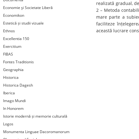
realizată gradual, de
Economie şi Societate Liberă
2 – Metoda contabili
Economikon
mare parte a subiect
Estetică și studii vizuale
faciliteze înțelege
această lucrare const
Ethnos
Excellentia 150
Exercitium
FIBAS
Fontes Traditionis
Geographia
Historica
Historica Dagesh
Iberica
Imago Mundi
In Honorem
Istorie modernă și memorie culturală
Logos
Monumenta Linguae Dacoromanorum