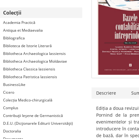
Colecții
Academia Practică
Antiqua et Mediaevalia
Bibliografica
Biblioteca de Istorie Literară
Bibliotheca Archaeologica Iassiensis
Bibliotheca Archaeologica Moldaviae
Bibliotheca Classica Iassiensis
Bibliotheca Patristica Iassiensis
BusinessLike
Cicero
Descriere
Su
Colecția Medico-chirurgicală
Complus
Ediția a doua revizui
Pornind de la premi
Contribuţii Ieşene de Germanistică
evenimentelor și tra
D.E.U. (Dicţionarele Editurii Universităţii)
introducere în conta
Doctoralia
de bază, dar în spec
Documenta