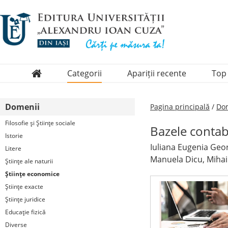
Categorii
Apariții recente
Top
Domenii
Domenii
Pagina principală
/
Dom
Colecții
Filosofie şi Ştiinţe sociale
Bazele contabil
Periodice
Istorie
Iuliana Eugenia Geor
Litere
Manuela Dicu, Mihai
Ştiinţe ale naturii
Ştiinţe economice
Ştiinţe exacte
Ştiinţe juridice
Educaţie fizică
Diverse