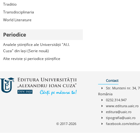
Traditio
Transdisciplinaria
World Literature
Periodice
Analele științifice ale Universității "Al.I.
Cuza" din Iași (Serie nouă)
Alte reviste și periodice științifice
Contact
Str. Munteni nr. 34, 7
România
0232.314.947
www.editura.uaic.ro
editura@uaic.ro
tipografia@uaic.ro
© 2017-2026
facebook.com/editur