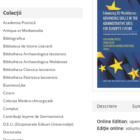
Colecții
Academia Practică
Antiqua et Mediaevalia
Bibliografica
Biblioteca de Istorie Literară
Bibliotheca Archaeologica Iassiensis
Bibliotheca Archaeologica Moldaviae
Bibliotheca Classica Iassiensis
Bibliotheca Patristica Iassiensis
BusinessLike
Cicero
Colecția Medico-chirurgicală
Descriere
Su
Complus
Contribuţii Ieşene de Germanistică
Online Edition
: open
D.E.U. (Dicţionarele Editurii Universităţii)
Ediție online
: volumu
Doctoralia
Documenta