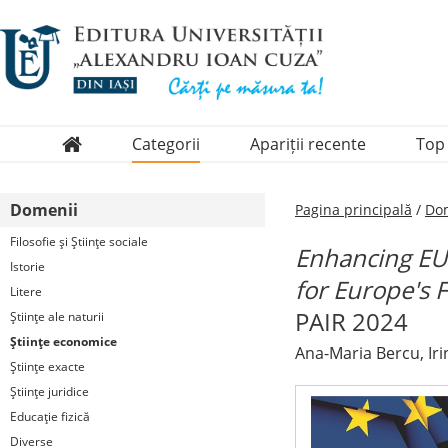
Categorii
Apariții recente
Top
Domenii
Domenii
Pagina principală
/
Dom
Colecții
Filosofie şi Ştiinţe sociale
Enhancing EU 
Periodice
Istorie
for Europe's 
Litere
PAIR 2024
Ştiinţe ale naturii
Ştiinţe economice
Ana-Maria Bercu, Iri
Ştiinţe exacte
Ştiinţe juridice
Educaţie fizică
Diverse