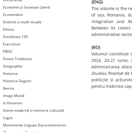
{ENG}
Economie şi Societate Liberă
The volume is the re
Economikon
of Iași, Romania, 
Integration and Re
Estetică și studii vizuale
Between its covers
Ethnos
administrative secto
Excellentia 150
Exercitium
{RO}
FIBAS
Volumul constituie r
Fontes Traditionis
2024, 20-21 iunie, 
Geographia
Administrarea Aface
Studies
, finanțat de
Historica
politicile și acțiu
Historica Dagesh
pentru întărirea capa
Iberica
Imago Mundi
In Honorem
Istorie modernă și memorie culturală
Logos
Monumenta Linguae Dacoromanorum