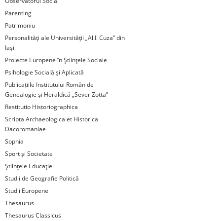
Observatorul Social
Parenting
Patrimoniu
Personalităţi ale Universităţii „Al.I. Cuza” din
Iaşi
Proiecte Europene în Ştiinţele Sociale
Psihologie Socială şi Aplicată
Publicațiile Institutului Român de
Genealogie și Heraldică „Sever Zotta”
Restitutio Historiographica
Scripta Archaeologica et Historica
Dacoromaniae
Sophia
Sport și Societate
Ştiinţele Educaţiei
Studii de Geografie Politică
Studii Europene
Thesaurus
Thesaurus Classicus