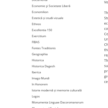
Vo
Economie şi Societate Liberă
Economikon
Th
St
Estetică și studii vizuale
ec
Ethnos
co
Excellentia 150
Co
Exercitium
Un
FIBAS
Ch
Fontes Traditionis
th
Geographia
re
Historica
Th
su
Historica Dagesh
pr
Iberica
gr
Imago Mundi
ce
In Honorem
Istorie modernă și memorie culturală
Logos
Monumenta Linguae Dacoromanorum