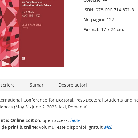
ISBN:
978-606-714-871-8
Nr. pagini:
122
Format:
17 x 24 cm.
scriere
Sumar
Despre autori
ternational Conference for Doctoral, Post-Doctoral Students and 
iences (May 31-June 2, 2023, Iași, Romania)
int & Online Edition
: open access,
here
.
iție print & online
: volumul este disponibil gratuit
aici
.