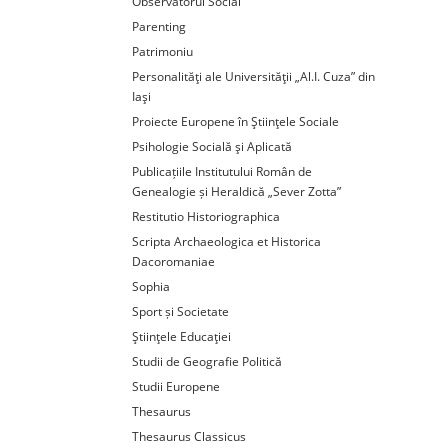
Observatorul Social
Parenting
Patrimoniu
Personalităţi ale Universităţii „Al.I. Cuza” din
Iaşi
Proiecte Europene în Ştiinţele Sociale
Psihologie Socială şi Aplicată
Publicațiile Institutului Român de
Genealogie și Heraldică „Sever Zotta”
Restitutio Historiographica
Scripta Archaeologica et Historica
Dacoromaniae
Sophia
Sport și Societate
Ştiinţele Educaţiei
Studii de Geografie Politică
Studii Europene
Thesaurus
Thesaurus Classicus