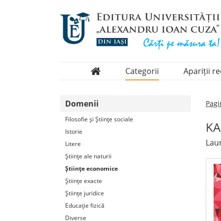
Categorii
Apariții r
Domenii
Domenii
Pagi
Colecții
Filosofie şi Ştiinţe sociale
KA
Periodice
Istorie
Laur
Litere
Ştiinţe ale naturii
Ştiinţe economice
Ştiinţe exacte
Ştiinţe juridice
Educaţie fizică
Diverse