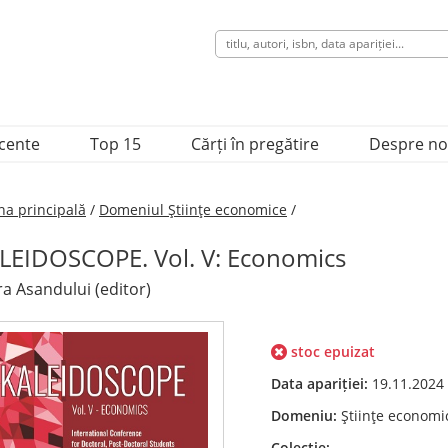
ecente
Top 15
Cărți în pregătire
Despre no
na principală
/
Domeniul Ştiinţe economice
/
LEIDOSCOPE. Vol. V: Economics
a Asandului (editor)
stoc epuizat
Data apariției:
19.11.2024
Domeniu:
Ştiinţe economi
Colecție:
---