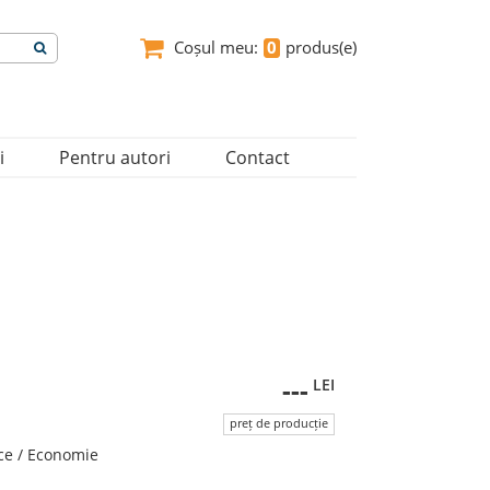
Coșul meu:
0
produs(e)
i
Pentru autori
Contact
---
LEI
preț de producție
ce / Economie