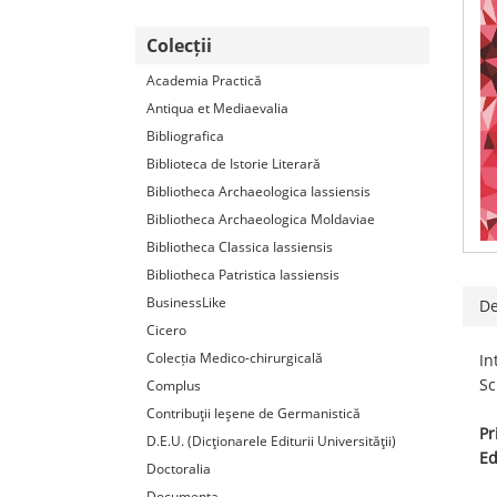
Colecții
Academia Practică
Antiqua et Mediaevalia
Bibliografica
Biblioteca de Istorie Literară
Bibliotheca Archaeologica Iassiensis
Bibliotheca Archaeologica Moldaviae
Bibliotheca Classica Iassiensis
Bibliotheca Patristica Iassiensis
BusinessLike
De
Cicero
Colecția Medico-chirurgicală
In
Sc
Complus
Contribuţii Ieşene de Germanistică
Pr
D.E.U. (Dicţionarele Editurii Universităţii)
Ed
Doctoralia
Documenta