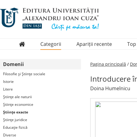
Categorii
Apariții recente
Top
Domenii
Domenii
Pagina principală
/
Dom
Colecții
Filosofie şi Ştiinţe sociale
Introducere î
Periodice
Istorie
Doina Humelnicu
Litere
Ştiinţe ale naturii
Ştiinţe economice
Ştiinţe exacte
Ştiinţe juridice
Educaţie fizică
Diverse