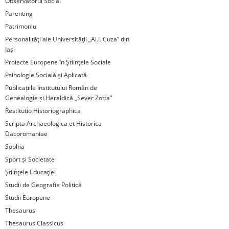
Observatorul Social
Parenting
Patrimoniu
Personalităţi ale Universităţii „Al.I. Cuza” din
Iaşi
Proiecte Europene în Ştiinţele Sociale
Psihologie Socială şi Aplicată
Publicațiile Institutului Român de
Genealogie și Heraldică „Sever Zotta”
Restitutio Historiographica
Scripta Archaeologica et Historica
Dacoromaniae
Sophia
Sport și Societate
Ştiinţele Educaţiei
Studii de Geografie Politică
Studii Europene
Thesaurus
Thesaurus Classicus