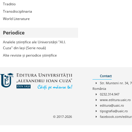
Traditio
Transdisciplinaria
World Literature
Periodice
Analele științifice ale Universității "Al.I.
Cuza" din Iași (Serie nouă)
Alte reviste și periodice științifice
Contact
Str. Munteni nr. 34, 7
România
0232.314.947
www.editura.uaic.ro
editura@uaic.ro
tipografia@uaic.ro
© 2017-2026
facebook.com/editur