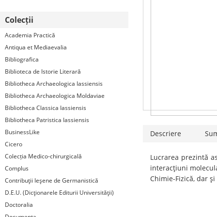
Colecții
Academia Practică
Antiqua et Mediaevalia
Bibliografica
Biblioteca de Istorie Literară
Bibliotheca Archaeologica Iassiensis
Bibliotheca Archaeologica Moldaviae
Bibliotheca Classica Iassiensis
Bibliotheca Patristica Iassiensis
BusinessLike
Descriere
Su
Cicero
Colecția Medico-chirurgicală
Lucrarea prezintă as
interacţiuni molecula
Complus
Chimie-Fizică, dar şi
Contribuţii Ieşene de Germanistică
D.E.U. (Dicţionarele Editurii Universităţii)
Doctoralia
Documenta