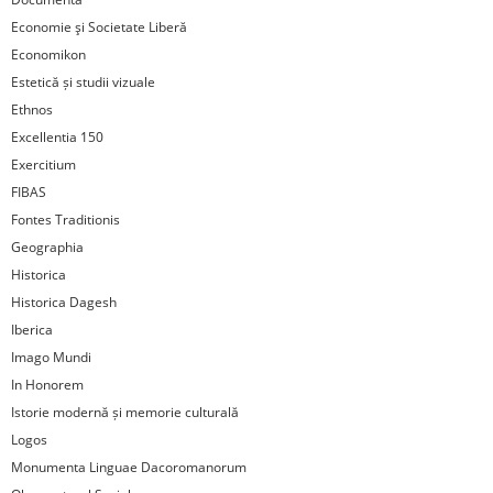
Economie şi Societate Liberă
Economikon
Estetică și studii vizuale
Ethnos
Excellentia 150
Exercitium
FIBAS
Fontes Traditionis
Geographia
Historica
Historica Dagesh
Iberica
Imago Mundi
In Honorem
Istorie modernă și memorie culturală
Logos
Monumenta Linguae Dacoromanorum