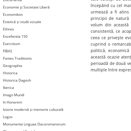
începând cu cel mai 
Economie şi Societate Liberă
urmează a fi atins 
Economikon
principii de natură
Estetică și studii vizuale
volum din această 
Ethnos
consistentă, ce aco
Excellentia 150
ceea ce priveşte evo
Exercitium
cuprind o remarcabi
politică, economică
FIBAS
această ocazie atenț
Fontes Traditionis
perioadă de două vea
Geographia
multiple între expresi
Historica
Historica Dagesh
Iberica
Imago Mundi
In Honorem
Istorie modernă și memorie culturală
Logos
Monumenta Linguae Dacoromanorum