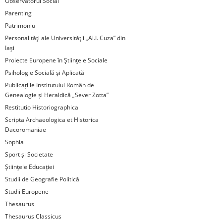
Observatorul Social
Parenting
Patrimoniu
Personalităţi ale Universităţii „Al.I. Cuza” din
Iaşi
Proiecte Europene în Ştiinţele Sociale
Psihologie Socială şi Aplicată
Publicațiile Institutului Român de
Genealogie și Heraldică „Sever Zotta”
Restitutio Historiographica
Scripta Archaeologica et Historica
Dacoromaniae
Sophia
Sport și Societate
Ştiinţele Educaţiei
Studii de Geografie Politică
Studii Europene
Thesaurus
Thesaurus Classicus