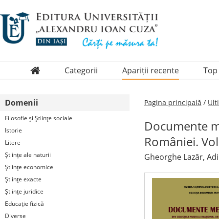
Categorii
Apariții recente
Top
Domenii
Domenii
Pagina principală
/
Ult
Colecții
Filosofie şi Ştiinţe sociale
Documente med
Periodice
Istorie
României. Vo
Litere
Ştiinţe ale naturii
Gheorghe Lazăr, Adin
Ştiinţe economice
Ştiinţe exacte
Ştiinţe juridice
Educaţie fizică
Diverse