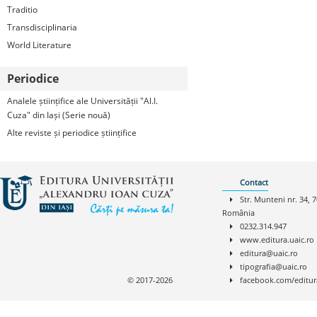
Traditio
Transdisciplinaria
World Literature
Periodice
Analele științifice ale Universității "Al.I.
Cuza" din Iași (Serie nouă)
Alte reviste și periodice științifice
Contact
Str. Munteni nr. 34, 7
România
0232.314.947
www.editura.uaic.ro
editura@uaic.ro
tipografia@uaic.ro
© 2017-2026
facebook.com/editur