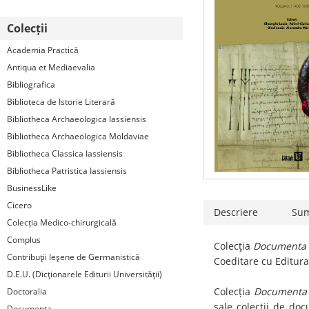
Colecții
Academia Practică
Antiqua et Mediaevalia
Bibliografica
Biblioteca de Istorie Literară
Bibliotheca Archaeologica Iassiensis
Bibliotheca Archaeologica Moldaviae
Bibliotheca Classica Iassiensis
Bibliotheca Patristica Iassiensis
BusinessLike
Cicero
Descriere
Su
Colecția Medico-chirurgicală
Complus
Colecţia
Documenta 
Contribuţii Ieşene de Germanistică
Coeditare cu Editura
D.E.U. (Dicţionarele Editurii Universităţii)
Colecția
Documenta 
Doctoralia
sale colecţii de doc
Documenta