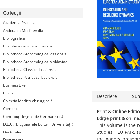
Colecții
Academia Practică
Antiqua et Mediaevalia
Bibliografica
Biblioteca de Istorie Literară
Bibliotheca Archaeologica Iassiensis
Bibliotheca Archaeologica Moldaviae
Bibliotheca Classica Iassiensis
Bibliotheca Patristica Iassiensis
BusinessLike
Cicero
Descriere
Su
Colecția Medico-chirurgicală
Complus
Print & Online Editi
Contribuţii Ieşene de Germanistică
Ediție print & online
D.E.U. (Dicţionarele Editurii Universităţii)
This volume is the r
Studies - EU-PAIR, 
Doctoralia
the papers present
Documenta