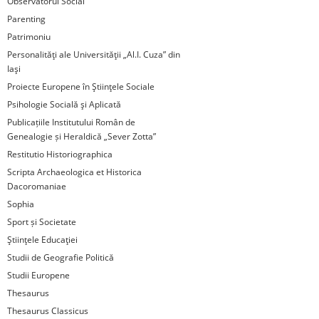
Observatorul Social
Parenting
Patrimoniu
Personalităţi ale Universităţii „Al.I. Cuza” din
Iaşi
Proiecte Europene în Ştiinţele Sociale
Psihologie Socială şi Aplicată
Publicațiile Institutului Român de
Genealogie și Heraldică „Sever Zotta”
Restitutio Historiographica
Scripta Archaeologica et Historica
Dacoromaniae
Sophia
Sport și Societate
Ştiinţele Educaţiei
Studii de Geografie Politică
Studii Europene
Thesaurus
Thesaurus Classicus