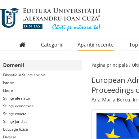
Categorii
Apariții recente
Top
Domenii
Domenii
Pagina principală
/
Ult
Colecții
Filosofie şi Ştiinţe sociale
European Admi
Periodice
Istorie
Proceedings o
Litere
Ştiinţe ale naturii
Ana-Maria Bercu, Iri
Ştiinţe economice
Ştiinţe exacte
Ştiinţe juridice
Educaţie fizică
Diverse