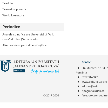
Traditio
Transdisciplinaria
World Literature
Periodice
Analele științifice ale Universității "Al.I.
Cuza" din Iași (Serie nouă)
Alte reviste și periodice științifice
Contact
Str. Munteni nr. 34, 7
România
0232.314.947
www.editura.uaic.ro
editura@uaic.ro
tipografia@uaic.ro
© 2017-2026
facebook.com/editur