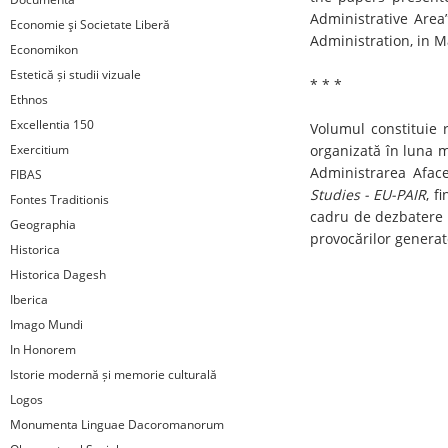
Administrative Area
Economie şi Societate Liberă
Administration, in M
Economikon
Estetică și studii vizuale
* * *
Ethnos
Excellentia 150
Volumul constituie r
Exercitium
organizată în luna m
Administrarea Aface
FIBAS
Studies - EU-PAIR
, f
Fontes Traditionis
cadru de dezbatere p
Geographia
provocărilor generate
Historica
Historica Dagesh
Iberica
Imago Mundi
In Honorem
Istorie modernă și memorie culturală
Logos
Monumenta Linguae Dacoromanorum