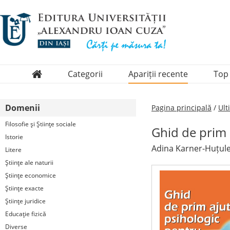
Categorii
Apariții recente
Top
Domenii
Domenii
Pagina principală
/
Ult
Colecții
Filosofie şi Ştiinţe sociale
Ghid de prim 
Periodice
Istorie
Adina Karner-Huțule
Litere
Ştiinţe ale naturii
Ştiinţe economice
Ştiinţe exacte
Ştiinţe juridice
Educaţie fizică
Diverse