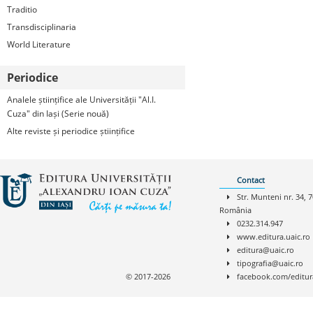
Traditio
Transdisciplinaria
World Literature
Periodice
Analele științifice ale Universității "Al.I.
Cuza" din Iași (Serie nouă)
Alte reviste și periodice științifice
Contact
Str. Munteni nr. 34, 7
România
0232.314.947
www.editura.uaic.ro
editura@uaic.ro
tipografia@uaic.ro
© 2017-2026
facebook.com/editur