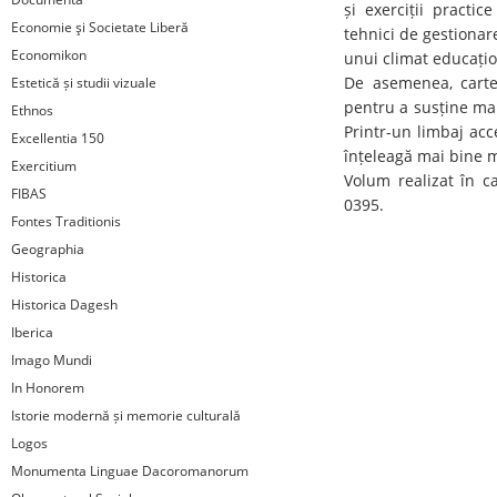
și exerciții practi
Economie şi Societate Liberă
tehnici de gestionar
Economikon
unui climat educațion
De asemenea, cartea
Estetică și studii vizuale
pentru a susține mai
Ethnos
Printr-un limbaj acc
Excellentia 150
înțeleagă mai bine m
Exercitium
Volum realizat în ca
FIBAS
0395.
Fontes Traditionis
Geographia
Historica
Historica Dagesh
Iberica
Imago Mundi
In Honorem
Istorie modernă și memorie culturală
Logos
Monumenta Linguae Dacoromanorum