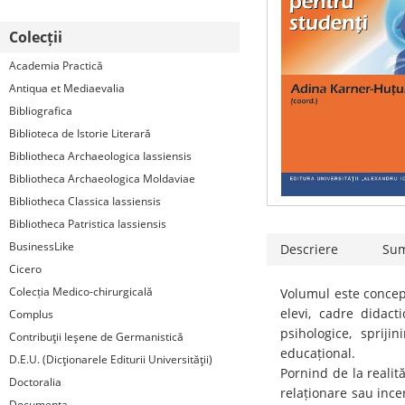
Colecții
Academia Practică
Antiqua et Mediaevalia
Bibliografica
Biblioteca de Istorie Literară
Bibliotheca Archaeologica Iassiensis
Bibliotheca Archaeologica Moldaviae
Bibliotheca Classica Iassiensis
Bibliotheca Patristica Iassiensis
BusinessLike
Descriere
Su
Cicero
Colecția Medico-chirurgicală
Volumul este concepu
elevi, cadre didact
Complus
psihologice, spriji
Contribuţii Ieşene de Germanistică
educațional.
D.E.U. (Dicţionarele Editurii Universităţii)
Pornind de la realită
Doctoralia
relaționare sau ince
Documenta