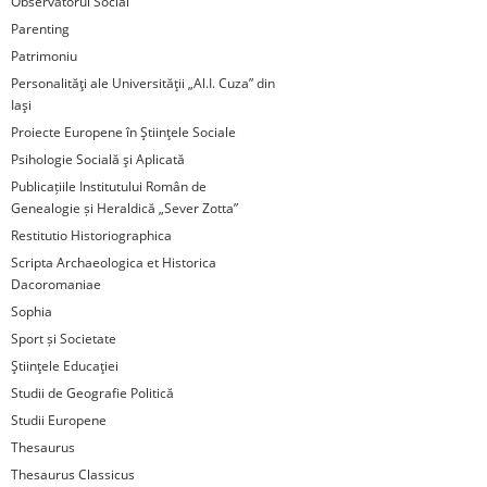
Observatorul Social
Parenting
Patrimoniu
Personalităţi ale Universităţii „Al.I. Cuza” din
Iaşi
Proiecte Europene în Ştiinţele Sociale
Psihologie Socială şi Aplicată
Publicațiile Institutului Român de
Genealogie și Heraldică „Sever Zotta”
Restitutio Historiographica
Scripta Archaeologica et Historica
Dacoromaniae
Sophia
Sport și Societate
Ştiinţele Educaţiei
Studii de Geografie Politică
Studii Europene
Thesaurus
Thesaurus Classicus