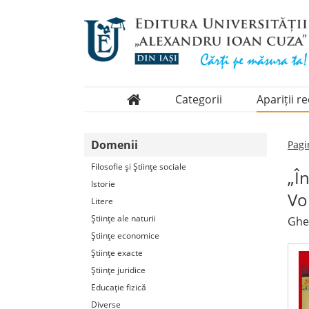
Categorii
Apariții r
Domenii
Domenii
Pagi
Colecții
Filosofie şi Ştiinţe sociale
„Î
Periodice
Istorie
Vol
Litere
Ştiinţe ale naturii
Gheo
Ştiinţe economice
Ştiinţe exacte
Ştiinţe juridice
Educaţie fizică
Diverse