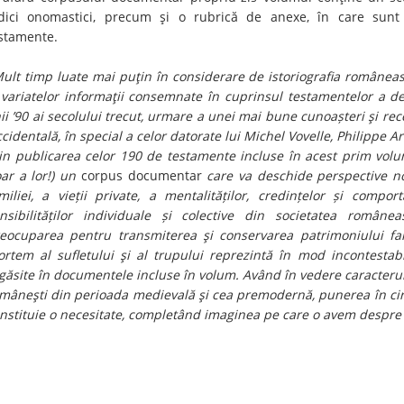
dici onomastici, precum şi o rubrică de anexe, în care sun
stamente.
ult timp luate mai puţin în considerare de istoriografia româneasc
 variatelor informaţii consemnate în cuprinsul testamentelor a 
ii ’90 ai secolului trecut, urmare a unei mai bune cunoașteri şi rec
cidentală, în special a celor datorate lui Michel Vovelle, Philippe A
in publicarea celor 190 de testamente incluse în acest prim volu
ar a lor!) un
corpus documentar
care va deschide perspective no
miliei, a vieții private, a mentalităților, credințelor și compor
nsibilităților individuale și colective din societatea române
eocuparea pentru transmiterea şi conservarea patrimoniului fami
rtem al sufletului şi al trupului reprezintă în mod incontestab
găsite în documentele incluse în volum. Având în vedere caracter
mâneşti din perioada medievală şi cea premodernă, punerea în circu
nstituie o necesitate, completând imaginea pe care o avem despr