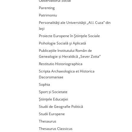
Observatorul Social
Parenting
Patrimoniu
Personalităţi ale Universităţii „Al.I. Cuza” din
Iaşi
Proiecte Europene în Ştiinţele Sociale
Psihologie Socială şi Aplicată
Publicațiile Institutului Român de
Genealogie și Heraldică „Sever Zotta”
Restitutio Historiographica
Scripta Archaeologica et Historica
Dacoromaniae
Sophia
Sport și Societate
Ştiinţele Educaţiei
Studii de Geografie Politică
Studii Europene
Thesaurus
Thesaurus Classicus