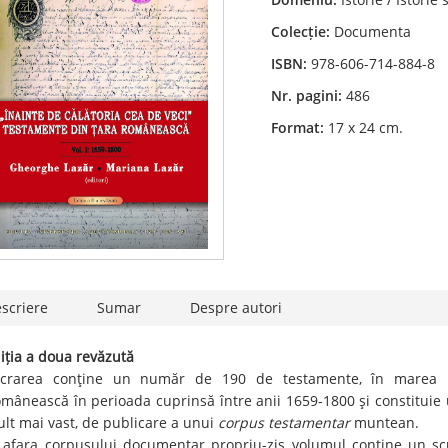
Colecție:
Documenta
ISBN:
978-606-714-884-8
Nr. pagini:
486
Format:
17 x 24 cm.
scriere
Sumar
Despre autori
iția a doua revăzută
crarea conţine un număr de 190 de testamente, în marea lor
mânească în perioada cuprinsă între anii 1659-1800 şi constituie
lt mai vast, de publicare a unui
corpus testamentar
muntean.
 afara corpusului documentar propriu-zis volumul conţine un scurt