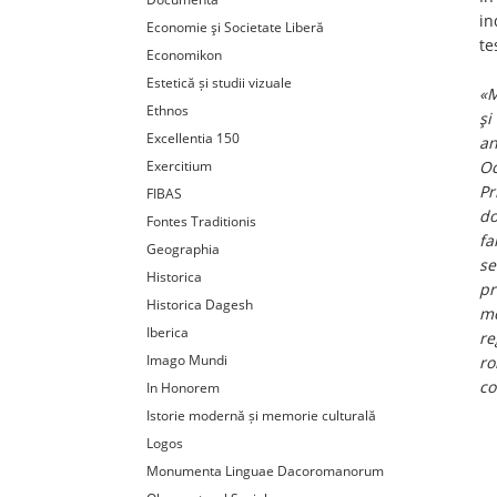
in
Economie şi Societate Liberă
te
Economikon
Estetică și studii vizuale
«M
Ethnos
şi
Excellentia 150
an
Exercitium
Oc
Pr
FIBAS
do
Fontes Traditionis
fa
Geographia
se
Historica
pr
Historica Dagesh
mo
Iberica
re
Imago Mundi
ro
co
In Honorem
Istorie modernă și memorie culturală
Logos
Monumenta Linguae Dacoromanorum