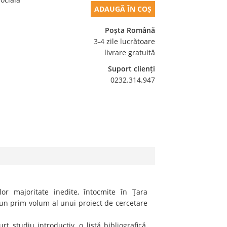
ADAUGĂ ÎN COȘ
Poșta Română
3-4 zile lucrătoare
livrare gratuită
Suport clienți
0232.314.947
 majoritate inedite, întocmite în Ţara
 un prim volum al unui proiect de cercetare
 studiu introductiv, o listă bibliografică,