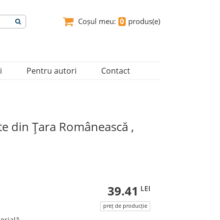
Coșul meu:
0
produs(e)
i
Pentru autori
Contact
nte din Ţara Românească ,
39.41
LEI
preț de producție
socială