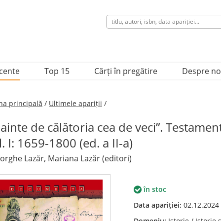
ecente
Top 15
Cărți în pregătire
Despre no
na principală
/
Ultimele apariții
/
nainte de călătoria cea de veci”. Testame
. I: 1659-1800 (ed. a II-a)
rghe Lazăr, Mariana Lazăr (editori)
în stoc
Data apariției:
02.12.2024
Domeniu:
Istorie / Istorie 