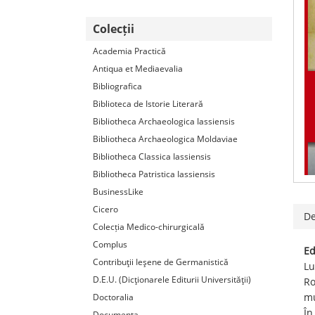
Colecții
Academia Practică
Antiqua et Mediaevalia
Bibliografica
Biblioteca de Istorie Literară
Bibliotheca Archaeologica Iassiensis
Bibliotheca Archaeologica Moldaviae
Bibliotheca Classica Iassiensis
Bibliotheca Patristica Iassiensis
BusinessLike
Cicero
De
Colecția Medico-chirurgicală
Complus
Ed
Contribuţii Ieşene de Germanistică
Lu
D.E.U. (Dicţionarele Editurii Universităţii)
Ro
mu
Doctoralia
În
Documenta