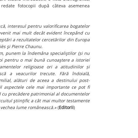
t redate fotocopii după câteva asemenea
ă, interesul pentru valorificarea bogatelor
devenit mai mult decât evident începând cu
eptări a rezultatelor cercetărilor din Europa
riès şi Pierre Chaunu.
m, punem la îndemâna specialiştilor (și nu
i pentru o mai bună cunoaştere a istoriei
tamentelor religioase ori a atitudinilor și
ască a veacurilor trecute. Fără îndoială,
lial, alături de aceea a destinului post-
il aspectele cele mai importante ce pot fi
ul cu precădere patrimonial al documentelor
itul ştiinţific a cât mai multor testamente
e vechea lume românească.»
(
Editorii
)