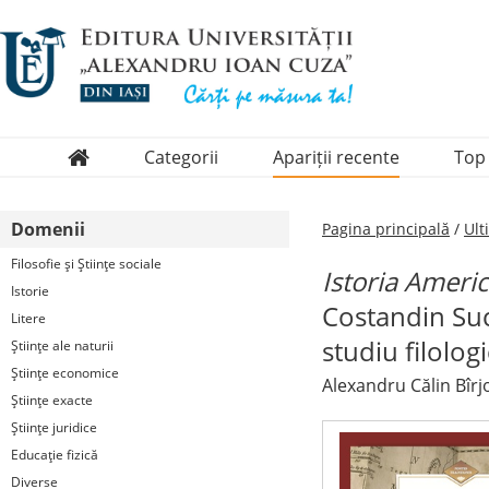
Categorii
Apariții recente
Top
Domenii
Domenii
Pagina principală
/
Ult
Colecții
Filosofie şi Ştiinţe sociale
Istoria Americ
Periodice
Istorie
Costandin Suce
Litere
studiu filologic
Ştiinţe ale naturii
Ştiinţe economice
Alexandru Călin Bîr
Ştiinţe exacte
Ştiinţe juridice
Educaţie fizică
Diverse