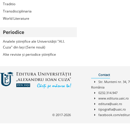
Traditio
Transdisciplinaria
World Literature
Periodice
Analele științifice ale Universității "Al.I.
Cuza" din Iași (Serie nouă)
Alte reviste și periodice științifice
Contact
Str. Munteni nr. 34, 7
România
0232.314.947
www.editura.uaic.ro
editura@uaic.ro
tipografia@uaic.ro
© 2017-2026
facebook.com/editur