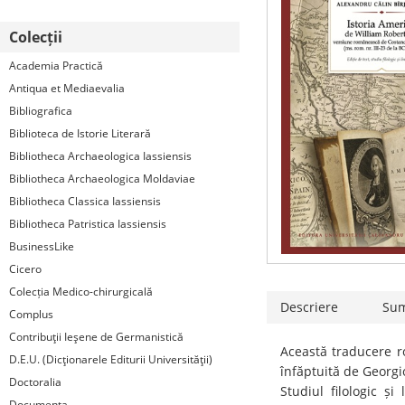
Colecții
Academia Practică
Antiqua et Mediaevalia
Bibliografica
Biblioteca de Istorie Literară
Bibliotheca Archaeologica Iassiensis
Bibliotheca Archaeologica Moldaviae
Bibliotheca Classica Iassiensis
Bibliotheca Patristica Iassiensis
BusinessLike
Cicero
Colecția Medico-chirurgicală
Descriere
Su
Complus
Contribuţii Ieşene de Germanistică
Această traducere 
D.E.U. (Dicţionarele Editurii Universităţii)
înfăptuită de Georgi
Doctoralia
Studiul filologic și
Documenta