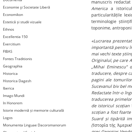
manuscris redactat 
Economie şi Societate Liberă
America
a istoricu
Economikon
particularitățile le
terminologie științ
Estetică și studii vizuale
toponime, antroponim
Ethnos
Excellentia 150
«Lucrarea prezentat
Exercitium
importantă pentru în
FIBAS
mai vechi texte știin
Fontes Traditionis
Originalul, pe care A
Geographia
„Mihai Eminescu” di
traducere, despre ca
Historica
pagini ale tomurilo
Historica Dagesh
Sucevanul biv bel med
Iberica
Redactate într-o îngr
Imago Mundi
traducerea primelor 
In Honorem
de istoricul scoțian
Istorie modernă și memorie culturală
scoțian a fost foart
Logos
Suard și tipărită i
(
Ἱστορία τῆς Ἀμερικ
Monumenta Linguae Dacoromanorum
grec Georgios Vendotis