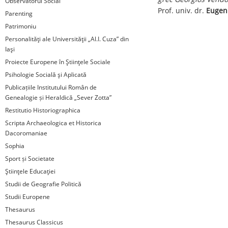
Observatorul Social
Prof. univ. dr.
Eugen
Parenting
Patrimoniu
Personalităţi ale Universităţii „Al.I. Cuza” din
Iaşi
Proiecte Europene în Ştiinţele Sociale
Psihologie Socială şi Aplicată
Publicațiile Institutului Român de
Genealogie și Heraldică „Sever Zotta”
Restitutio Historiographica
Scripta Archaeologica et Historica
Dacoromaniae
Sophia
Sport și Societate
Ştiinţele Educaţiei
Studii de Geografie Politică
Studii Europene
Thesaurus
Thesaurus Classicus