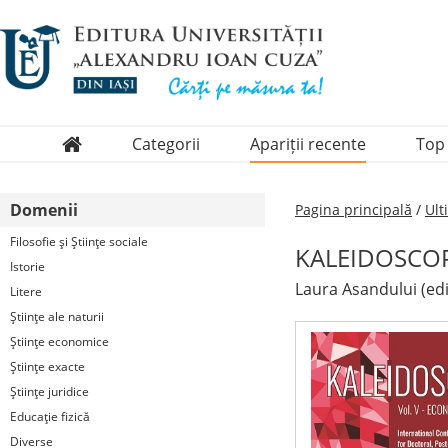
Categorii
Apariții recente
Top
Domenii
Domenii
Pagina principală
/
Ult
Colecții
Filosofie şi Ştiinţe sociale
KALEIDOSCOPE
Periodice
Istorie
Laura Asandului (edi
Litere
Ştiinţe ale naturii
Ştiinţe economice
Ştiinţe exacte
Ştiinţe juridice
Educaţie fizică
Diverse