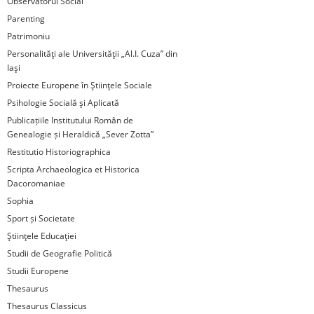
Observatorul Social
Parenting
Patrimoniu
Personalităţi ale Universităţii „Al.I. Cuza” din
Iaşi
Proiecte Europene în Ştiinţele Sociale
Psihologie Socială şi Aplicată
Publicațiile Institutului Român de
Genealogie și Heraldică „Sever Zotta”
Restitutio Historiographica
Scripta Archaeologica et Historica
Dacoromaniae
Sophia
Sport și Societate
Ştiinţele Educaţiei
Studii de Geografie Politică
Studii Europene
Thesaurus
Thesaurus Classicus