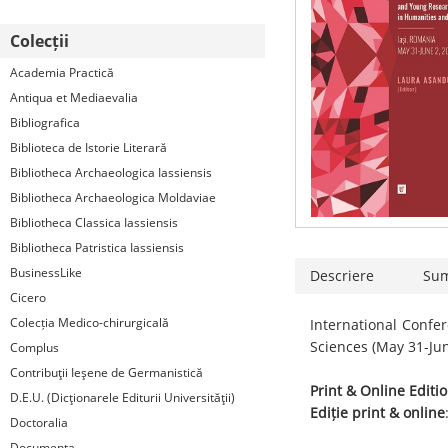
Colecții
Academia Practică
Antiqua et Mediaevalia
Bibliografica
Biblioteca de Istorie Literară
Bibliotheca Archaeologica Iassiensis
Bibliotheca Archaeologica Moldaviae
Bibliotheca Classica Iassiensis
Bibliotheca Patristica Iassiensis
BusinessLike
Descriere
Su
Cicero
Colecția Medico-chirurgicală
International Confe
Sciences (May 31-Jun
Complus
Contribuţii Ieşene de Germanistică
Print & Online Editi
D.E.U. (Dicţionarele Editurii Universităţii)
Ediție print & online
Doctoralia
Documenta