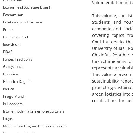
Volum editat în limb
Economie şi Societate Liberă
Economikon
This volume, consist
Students, and Youn
Estetică și studii vizuale
economic and social
Ethnos
covering topics fr
Excellentia 150
Contributors to th
Exercitium
University of Iași,
FIBAS
Chișinău, Republic 
Fontes Traditionis
this volume aims to 
Geographia
represents a valuabl
Historica
This volume presents
sustainability repor
Historica Dagesh
promoting sustainabi
Iberica
green logistics into
Imago Mundi
certifications for s
In Honorem
Istorie modernă și memorie culturală
Logos
Monumenta Linguae Dacoromanorum