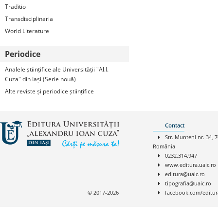
Traditio
Transdisciplinaria
World Literature
Periodice
Analele științifice ale Universității "Al.I.
Cuza" din Iași (Serie nouă)
Alte reviste și periodice științifice
Contact
Str. Munteni nr. 34, 7
România
0232.314.947
www.editura.uaic.ro
editura@uaic.ro
tipografia@uaic.ro
© 2017-2026
facebook.com/editur