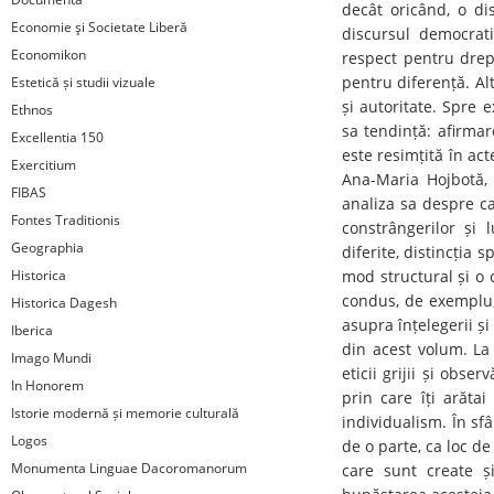
decât oricând, o di
Economie şi Societate Liberă
discursul democrati
Economikon
respect pentru drept
pentru diferență. Alt
Estetică și studii vizuale
și autoritate. Spre 
Ethnos
sa tendință: afirmar
Excellentia 150
este resimțită în act
Exercitium
Ana-Maria Hojbotă, d
FIBAS
analiza sa despre ca
Fontes Traditionis
constrângerilor și 
Geographia
diferite, distincția 
Historica
mod structural și o 
condus, de exemplu, 
Historica Dagesh
asupra înțelegerii ș
Iberica
din acest volum. La 
Imago Mundi
eticii grijii și obse
In Honorem
prin care îți arăta
Istorie modernă și memorie culturală
individualism. În sfâ
Logos
de o parte, ca loc d
Monumenta Linguae Dacoromanorum
care sunt create ș