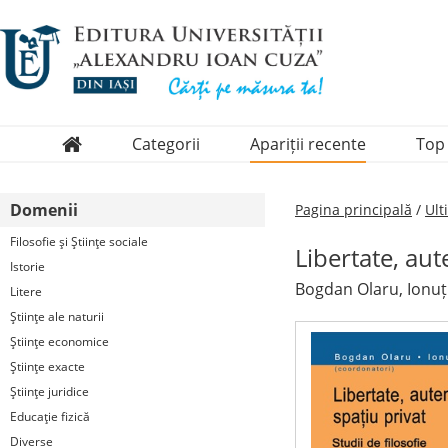
Categorii
Apariții recente
Top
Domenii
Domenii
Pagina principală
/
Ult
Colecții
Filosofie şi Ştiinţe sociale
Libertate, aute
Periodice
Istorie
Bogdan Olaru, Ionuț
Litere
Ştiinţe ale naturii
Ştiinţe economice
Ştiinţe exacte
Ştiinţe juridice
Educaţie fizică
Diverse