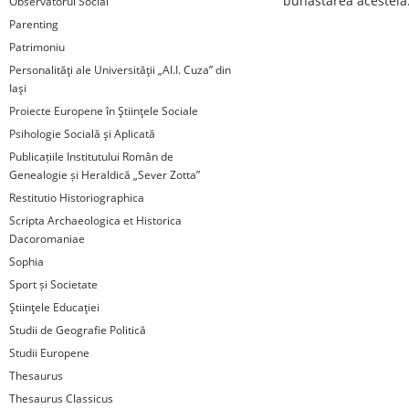
bunăstarea acesteia
Observatorul Social
Parenting
Patrimoniu
Personalităţi ale Universităţii „Al.I. Cuza” din
Iaşi
Proiecte Europene în Ştiinţele Sociale
Psihologie Socială şi Aplicată
Publicațiile Institutului Român de
Genealogie și Heraldică „Sever Zotta”
Restitutio Historiographica
Scripta Archaeologica et Historica
Dacoromaniae
Sophia
Sport și Societate
Ştiinţele Educaţiei
Studii de Geografie Politică
Studii Europene
Thesaurus
Thesaurus Classicus