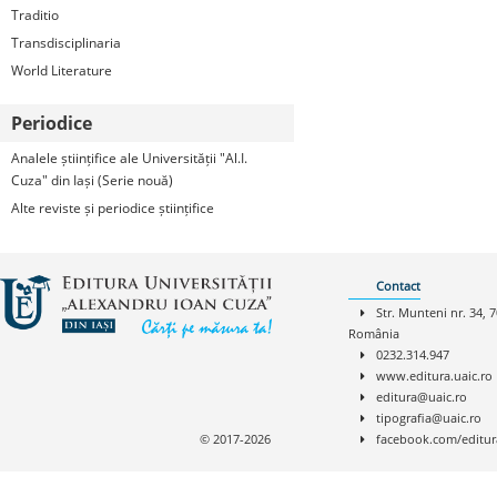
Traditio
Transdisciplinaria
World Literature
Periodice
Analele științifice ale Universității "Al.I.
Cuza" din Iași (Serie nouă)
Alte reviste și periodice științifice
Contact
Str. Munteni nr. 34, 7
România
0232.314.947
www.editura.uaic.ro
editura@uaic.ro
tipografia@uaic.ro
© 2017-2026
facebook.com/editur