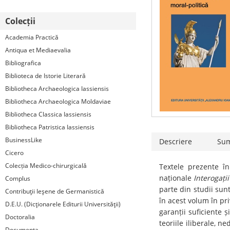
Colecții
Academia Practică
Antiqua et Mediaevalia
Bibliografica
Biblioteca de Istorie Literară
Bibliotheca Archaeologica Iassiensis
Bibliotheca Archaeologica Moldaviae
Bibliotheca Classica Iassiensis
Bibliotheca Patristica Iassiensis
BusinessLike
Descriere
Su
Cicero
Colecția Medico-chirurgicală
Textele prezente în
naționale
Interogații 
Complus
parte din studii sunt
Contribuţii Ieşene de Germanistică
în acest volum în pri
D.E.U. (Dicţionarele Editurii Universităţii)
garanții suficiente ș
Doctoralia
teoriile iliberale, n
Documenta