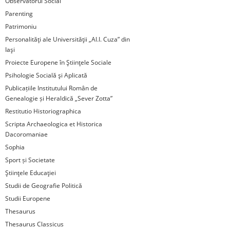
Observatorul Social
Parenting
Patrimoniu
Personalităţi ale Universităţii „Al.I. Cuza” din
Iaşi
Proiecte Europene în Ştiinţele Sociale
Psihologie Socială şi Aplicată
Publicațiile Institutului Român de
Genealogie și Heraldică „Sever Zotta”
Restitutio Historiographica
Scripta Archaeologica et Historica
Dacoromaniae
Sophia
Sport și Societate
Ştiinţele Educaţiei
Studii de Geografie Politică
Studii Europene
Thesaurus
Thesaurus Classicus