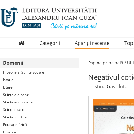
Categorii
Apariții recente
Top
Domenii
Domenii
Pagina principală
/
Ult
Colecții
Filosofie şi Ştiinţe sociale
Negativul cotid
Periodice
Istorie
Cristina Gavriluță
Litere
Ştiinţe ale naturii
Ştiinţe economice
Ştiinţe exacte
Ştiinţe juridice
Educaţie fizică
Diverse