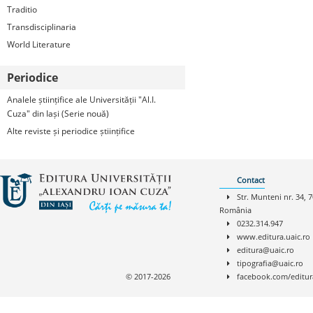
Traditio
Transdisciplinaria
World Literature
Periodice
Analele științifice ale Universității "Al.I.
Cuza" din Iași (Serie nouă)
Alte reviste și periodice științifice
Contact
Str. Munteni nr. 34, 7
România
0232.314.947
www.editura.uaic.ro
editura@uaic.ro
tipografia@uaic.ro
© 2017-2026
facebook.com/editur