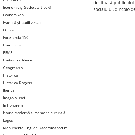
destinată publicului 
Economie şi Societate Liberă
socialului, dincolo d
Economikon
Estetică și studii vizuale
Ethnos
Excellentia 150
Exercitium
FIBAS
Fontes Traditionis
Geographia
Historica
Historica Dagesh
Iberica
Imago Mundi
In Honorem
Istorie modernă și memorie culturală
Logos
Monumenta Linguae Dacoromanorum