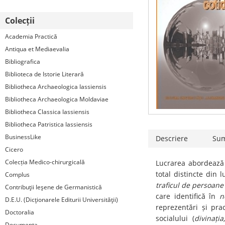
Colecții
Academia Practică
Antiqua et Mediaevalia
Bibliografica
Biblioteca de Istorie Literară
Bibliotheca Archaeologica Iassiensis
Bibliotheca Archaeologica Moldaviae
Bibliotheca Classica Iassiensis
Bibliotheca Patristica Iassiensis
BusinessLike
Descriere
Su
Cicero
Colecția Medico-chirurgicală
Lucrarea abordează o
total distincte din 
Complus
traficul de persoane
Contribuţii Ieşene de Germanistică
care identifică în
n
D.E.U. (Dicţionarele Editurii Universităţii)
reprezentări și pra
Doctoralia
socialului (
divinația
Documenta