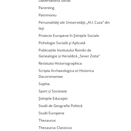
Observatorul Social
Parenting
Patrimoniu
Personalităţi ale Universităţii „Al.I. Cuza” din
Iaşi
Proiecte Europene în Ştiinţele Sociale
Psihologie Socială şi Aplicată
Publicațiile Institutului Român de
Genealogie și Heraldică „Sever Zotta”
Restitutio Historiographica
Scripta Archaeologica et Historica
Dacoromaniae
Sophia
Sport și Societate
Ştiinţele Educaţiei
Studii de Geografie Politică
Studii Europene
Thesaurus
Thesaurus Classicus