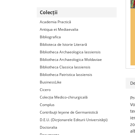
Colecții
Academia Practică
Antiqua et Mediaevalia
Bibliografica
Biblioteca de Istorie Literară
Bibliotheca Archaeologica Iassiensis
Bibliotheca Archaeologica Moldaviae
Bibliotheca Classica Iassiensis
Bibliotheca Patristica Iassiensis
BusinessLike
De
Cicero
Colecția Medico-chirurgicală
Pr
Vo
Complus
te
Contribuţii Ieşene de Germanistică
ie
D.E.U. (Dicţionarele Editurii Universităţii)
zo
Doctoralia
al
Documenta