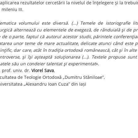
 aplicarea rezultatelor cercetării la nivelul de înţelegere şi la trebu
 mileniu III.
ematica volumului este diversă. (...) Temele de istoriografie litu
turgică alternează cu elementele de exegeză, de rânduială şi de pr
 de o parte, faptul că autorul acestor studii, părintele conferenţi
atarea unor teme de mare actualitate, delicate atunci când este p
iinţific, dar care, atât în tradiţia ortodoxă românească, cât şi în alt
ntroverse, şi îşi aşteaptă soluţionarea (...). Textele propuse sunt
atele său un condeier talentat şi experimentat
».
. prof. univ. dr.
Viorel Sava
,
cultatea de Teologie Ortodoxă „Dumitru Stăniloae”,
iversitatea „Alexandru Ioan Cuza” din Iași