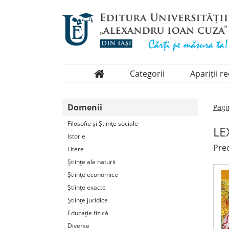
Categorii
Apariții r
Domenii
Domenii
Pagi
Colecții
Filosofie şi Ştiinţe sociale
LE
Periodice
Istorie
Preo
Litere
Ştiinţe ale naturii
Ştiinţe economice
Ştiinţe exacte
Ştiinţe juridice
Educaţie fizică
Diverse