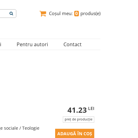
Coșul meu:
0
produs(e)
i
Pentru autori
Contact
41.23
LEI
preț de producție
nţe sociale / Teologie
ADAUGĂ ÎN COȘ