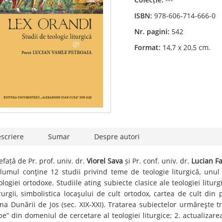
ISBN:
978-606-714-666-0
Nr. pagini:
542
Format:
14,7 x 20,5 cm.
scriere
Sumar
Despre autori
efață de Pr. prof. univ. dr.
Viorel Sava
și Pr. conf. univ. dr.
Lucian F
lumul conţine 12 studii privind teme de teologie liturgică, unu
ologiei ortodoxe. Studiile ating subiecte clasice ale teologiei liturgi
rurgii, simbolistica locaşului de cult ortodox, cartea de cult din
na Dunării de Jos (sec. XIX-XXI). Tratarea subiectelor urmăreşte t
be” din domeniul de cercetare al teologiei liturgice; 2. actualizare