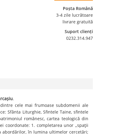
Poșta Română
3-4 zile lucrătoare
livrare gratuită
Suport clienți
0232.314.947
arcașiu
.
l dintre cele mai frumoase subdomenii ale
ce: Sfânta Liturghie, Sfintele Taine, sfintele
 patrimoniul românesc, cartea teologică din
rei coordonate: 1. completarea unor „spaţii
a abordărilor, în lumina ultimelor cercetări;