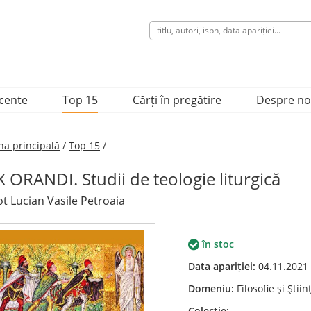
ecente
Top 15
Cărți în pregătire
Despre no
na principală
/
Top 15
/
X ORANDI. Studii de teologie liturgică
t Lucian Vasile Petroaia
în stoc
Data apariției:
04.11.2021
Domeniu:
Filosofie şi Ştii
Colecție:
---