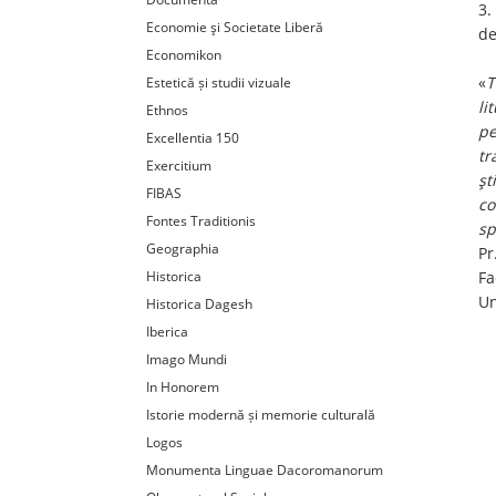
3.
Economie şi Societate Liberă
de
Economikon
«
T
Estetică și studii vizuale
li
Ethnos
pe
Excellentia 150
tr
Exercitium
şt
FIBAS
co
Fontes Traditionis
sp
Geographia
Pr
Historica
Fa
Un
Historica Dagesh
Iberica
Imago Mundi
In Honorem
Istorie modernă și memorie culturală
Logos
Monumenta Linguae Dacoromanorum