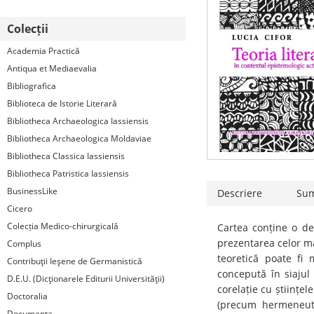
Colecții
Academia Practică
Antiqua et Mediaevalia
Bibliografica
Biblioteca de Istorie Literară
Bibliotheca Archaeologica Iassiensis
Bibliotheca Archaeologica Moldaviae
Bibliotheca Classica Iassiensis
Bibliotheca Patristica Iassiensis
BusinessLike
Descriere
Su
Cicero
Colecția Medico-chirurgicală
Cartea conține o desc
prezentarea celor mai
Complus
teoretică poate fi m
Contribuţii Ieşene de Germanistică
concepută în siajul 
D.E.U. (Dicţionarele Editurii Universităţii)
corelație cu științele
Doctoralia
(precum hermeneutic
Documenta