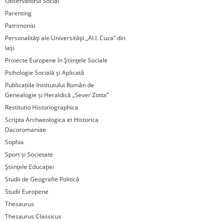
Observatorul Social
Parenting
Patrimoniu
Personalităţi ale Universităţii „Al.I. Cuza” din
Iaşi
Proiecte Europene în Ştiinţele Sociale
Psihologie Socială şi Aplicată
Publicațiile Institutului Român de
Genealogie și Heraldică „Sever Zotta”
Restitutio Historiographica
Scripta Archaeologica et Historica
Dacoromaniae
Sophia
Sport și Societate
Ştiinţele Educaţiei
Studii de Geografie Politică
Studii Europene
Thesaurus
Thesaurus Classicus