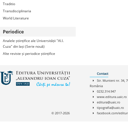
Traditio
Transdisciplinaria
World Literature
Periodice
Analele științifice ale Universității "Al.I.
Cuza" din Iași (Serie nouă)
Alte reviste și periodice științifice
Contact
Str. Munteni nr. 34, 7
România
0232.314.947
www.editura.uaic.ro
editura@uaic.ro
tipografia@uaic.ro
© 2017-2026
facebook.com/editur