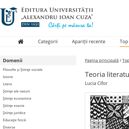
Categorii
Apariții recente
Top
Domenii
Domenii
Pagina principală
/
Top
Colecții
Filosofie şi Ştiinţe sociale
Teoria literat
Periodice
Istorie
Lucia Cifor
Litere
Ştiinţe ale naturii
Ştiinţe economice
Ştiinţe exacte
Ştiinţe juridice
Educaţie fizică
Diverse