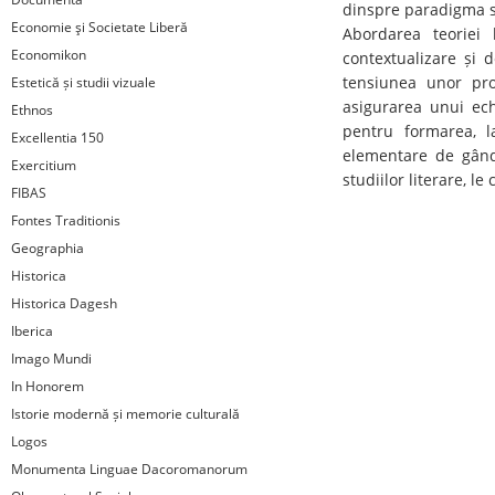
dinspre paradigma st
Economie şi Societate Liberă
Abordarea teoriei 
Economikon
contextualizare și d
tensiunea unor pro
Estetică și studii vizuale
asigurarea unui echi
Ethnos
pentru formarea, l
Excellentia 150
elementare de gândir
Exercitium
studiilor literare, l
FIBAS
Fontes Traditionis
Geographia
Historica
Historica Dagesh
Iberica
Imago Mundi
In Honorem
Istorie modernă și memorie culturală
Logos
Monumenta Linguae Dacoromanorum