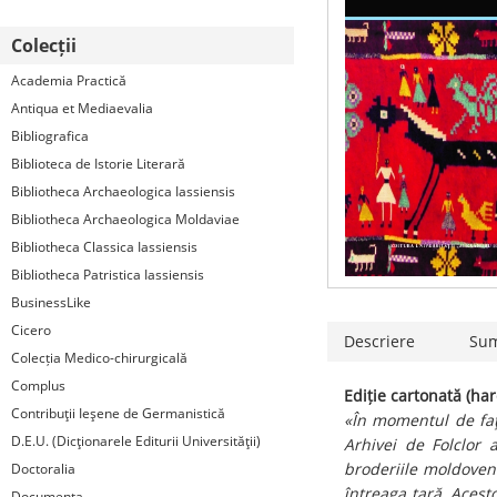
Colecții
Academia Practică
Antiqua et Mediaevalia
Bibliografica
Biblioteca de Istorie Literară
Bibliotheca Archaeologica Iassiensis
Bibliotheca Archaeologica Moldaviae
Bibliotheca Classica Iassiensis
Bibliotheca Patristica Iassiensis
BusinessLike
Cicero
Descriere
Su
Colecția Medico-chirurgicală
Complus
Ediție cartonată (har
Contribuţii Ieşene de Germanistică
«În momentul de faţ
D.E.U. (Dicţionarele Editurii Universităţii)
Arhivei de Folclor 
broderiile moldovene
Doctoralia
întreaga ţară. Acest
Documenta