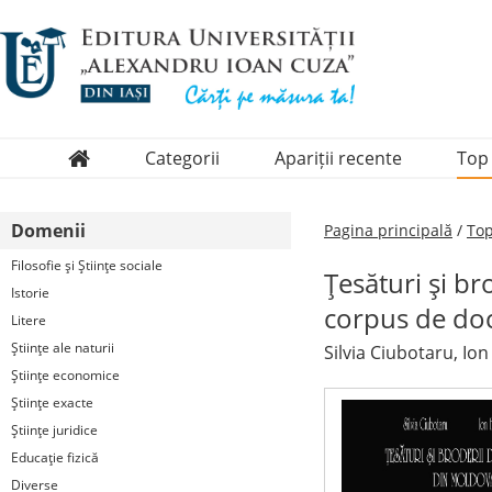
Categorii
Apariții recente
Top
Domenii
Domenii
Pagina principală
/
Top
Colecții
Filosofie şi Ştiinţe sociale
Ţesături şi br
Periodice
Istorie
corpus de d
Litere
Ştiinţe ale naturii
Silvia Ciubotaru, Io
Ştiinţe economice
Ştiinţe exacte
Ştiinţe juridice
Educaţie fizică
Diverse