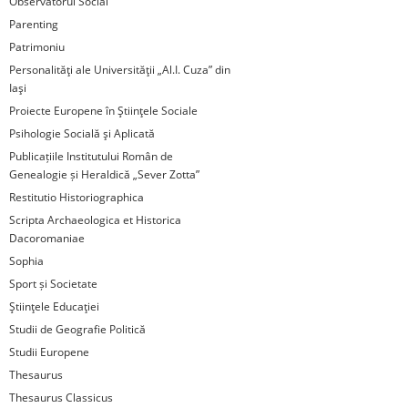
Observatorul Social
Parenting
Patrimoniu
Personalităţi ale Universităţii „Al.I. Cuza” din
Iaşi
Proiecte Europene în Ştiinţele Sociale
Psihologie Socială şi Aplicată
Publicațiile Institutului Român de
Genealogie și Heraldică „Sever Zotta”
Restitutio Historiographica
Scripta Archaeologica et Historica
Dacoromaniae
Sophia
Sport și Societate
Ştiinţele Educaţiei
Studii de Geografie Politică
Studii Europene
Thesaurus
Thesaurus Classicus