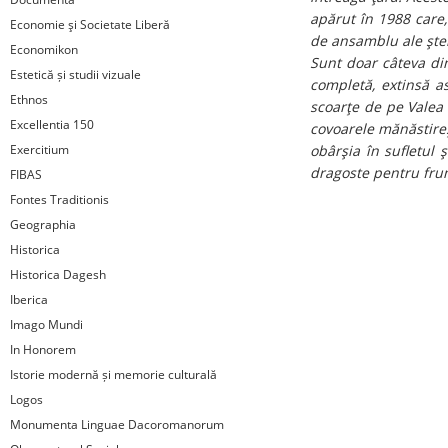
apărut în 1988 care,
Economie şi Societate Liberă
de ansamblu ale şter
Economikon
Sunt doar câteva din
Estetică și studii vizuale
completă, extinsă as
Ethnos
scoarţe de pe Valea 
Excellentia 150
covoarele mănăstireşt
Exercitium
obârşia în sufletul 
dragoste pentru fru
FIBAS
Fontes Traditionis
Geographia
Historica
Historica Dagesh
Iberica
Imago Mundi
In Honorem
Istorie modernă și memorie culturală
Logos
Monumenta Linguae Dacoromanorum