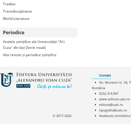
Traditio
Transdisciplinaria
World Literature
Periodice
Analele științifice ale Universității "Al.I.
Cuza" din Iași (Serie nouă)
Alte reviste și periodice științifice
Contact
Str. Munteni nr. 34, 7
România
0232.314.947
www.editura.uaic.ro
editura@uaic.ro
tipografia@uaic.ro
© 2017-2026
facebook.com/editur