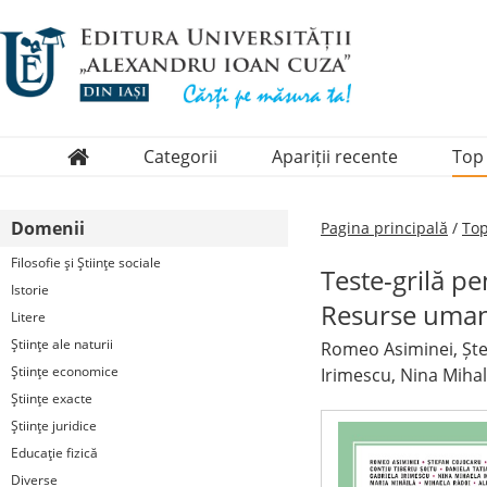
Categorii
Apariții recente
Top
Domenii
Domenii
Pagina principală
/
Top
Colecții
Filosofie şi Ştiinţe sociale
Teste-grilă pe
Periodice
Istorie
Resurse umane
Litere
Ştiinţe ale naturii
Romeo Asiminei, Ștef
Ştiinţe economice
Irimescu, Nina Mihal
Ştiinţe exacte
Ştiinţe juridice
Educaţie fizică
Diverse