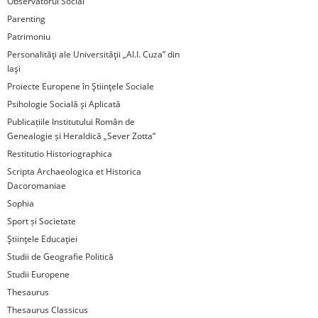
Observatorul Social
Parenting
Patrimoniu
Personalităţi ale Universităţii „Al.I. Cuza” din
Iaşi
Proiecte Europene în Ştiinţele Sociale
Psihologie Socială şi Aplicată
Publicațiile Institutului Român de
Genealogie și Heraldică „Sever Zotta”
Restitutio Historiographica
Scripta Archaeologica et Historica
Dacoromaniae
Sophia
Sport și Societate
Ştiinţele Educaţiei
Studii de Geografie Politică
Studii Europene
Thesaurus
Thesaurus Classicus