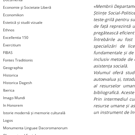
«Membrii Departament
Economie şi Societate Liberă
Științe Social-Polit
Economikon
teste-grilă pentru s
Estetică și studii vizuale
de față reprezintă u
Ethnos
pregătească eficient
Excellentia 150
Întrebările au fost
Exercitium
specializări de li
fundamentale și de 
FIBAS
inclusiv metode de 
Fontes Traditionis
asistența socială.
Geographia
Volumul oferă stude
Historica
autoevalua și, totod
Historica Dagesh
al resurselor umane
Iberica
bibliografică. Acest
Imago Mundi
Prin intermediul cul
In Honorem
resurse umane și as
un instrument de înv
Istorie modernă și memorie culturală
Logos
Monumenta Linguae Dacoromanorum