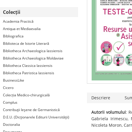
Colecții
Academia Practică
Antiqua et Mediaevalia
Bibliografica
Biblioteca de Istorie Literară
Bibliotheca Archaeologica Iassiensis
Bibliotheca Archaeologica Moldaviae
Bibliotheca Classica Iassiensis
Bibliotheca Patristica Iassiensis
BusinessLike
Cicero
Colecția Medico-chirurgicală
Descriere
Su
Complus
Contribuţii Ieşene de Germanistică
Autorii volumului
: R
D.E.U. (Dicţionarele Editurii Universităţii)
Gabriela Irimescu,
Doctoralia
Nicoleta Moron, Carm
Documenta