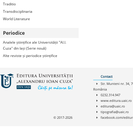
Traditio
Transdisciplinaria
World Literature
Periodice
Analele științifice ale Universității "Al.I.
Cuza" din Iași (Serie nouă)
Alte reviste și periodice științifice
Contact
Str. Munteni nr. 34, 7
România
0232.314.947
www.editura.uaic.ro
editura@uaic.ro
tipografia@uaic.ro
© 2017-2026
facebook.com/editur