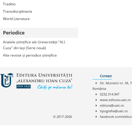
Traditio
Transdisciplinaria
World Literature
Periodice
Analele științifice ale Universității "Al.I.
Cuza" din Iași (Serie nouă)
Alte reviste și periodice științifice
Contact
Str. Munteni nr. 34, 7
România
0232.314.947
www.editura.uaic.ro
editura@uaic.ro
tipografia@uaic.ro
© 2017-2026
facebook.com/editur