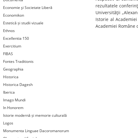
rezultatele conferin
Economie şi Societate Liberă
Universităţii „Alexan
Economikon
Istorie al Academiei 
Estetică și studii vizuale
Academiei Române din 
Ethnos
Excellentia 150
Exercitium
FIBAS
Fontes Traditionis
Geographia
Historica
Historica Dagesh
Iberica
Imago Mundi
In Honorem
Istorie modernă și memorie culturală
Logos
Monumenta Linguae Dacoromanorum