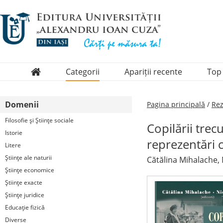
Categorii
Apariții recente
Top
Domenii
Domenii
Pagina principală
/
Rez
Colecții
Filosofie şi Ştiinţe sociale
Copilării trecu
Periodice
Istorie
reprezentări 
Litere
Ştiinţe ale naturii
Cătălina Mihalache, 
Ştiinţe economice
Ştiinţe exacte
Ştiinţe juridice
Educaţie fizică
Diverse