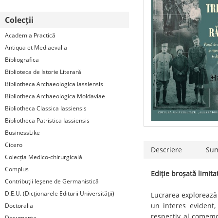
Colecții
Academia Practică
Antiqua et Mediaevalia
Bibliografica
Biblioteca de Istorie Literară
Bibliotheca Archaeologica Iassiensis
Bibliotheca Archaeologica Moldaviae
Bibliotheca Classica Iassiensis
Bibliotheca Patristica Iassiensis
BusinessLike
Cicero
Descriere
Su
Colecția Medico-chirurgicală
Complus
Ediție broșată limita
Contribuţii Ieşene de Germanistică
D.E.U. (Dicţionarele Editurii Universităţii)
Lucrarea explorează 
un interes evident,
Doctoralia
respectiv al comemo
Documenta