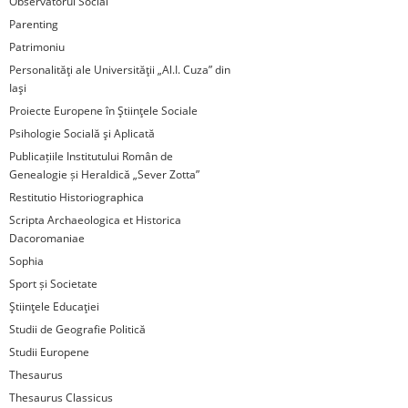
Observatorul Social
Parenting
Patrimoniu
Personalităţi ale Universităţii „Al.I. Cuza” din
Iaşi
Proiecte Europene în Ştiinţele Sociale
Psihologie Socială şi Aplicată
Publicațiile Institutului Român de
Genealogie și Heraldică „Sever Zotta”
Restitutio Historiographica
Scripta Archaeologica et Historica
Dacoromaniae
Sophia
Sport și Societate
Ştiinţele Educaţiei
Studii de Geografie Politică
Studii Europene
Thesaurus
Thesaurus Classicus