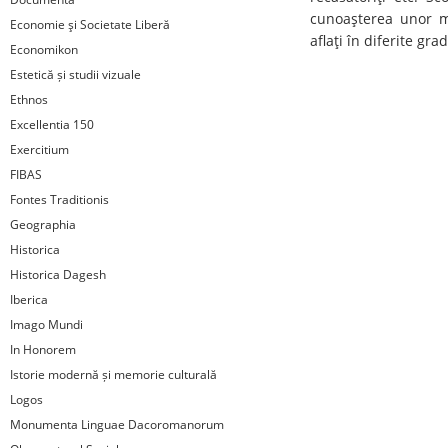
cunoaşterea unor me
Economie şi Societate Liberă
aflaţi în diferite gr
Economikon
Estetică și studii vizuale
Ethnos
Excellentia 150
Exercitium
FIBAS
Fontes Traditionis
Geographia
Historica
Historica Dagesh
Iberica
Imago Mundi
In Honorem
Istorie modernă și memorie culturală
Logos
Monumenta Linguae Dacoromanorum