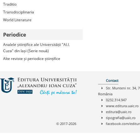
Traditio
Transdisciplinaria
World Literature
Periodice
Analele științifice ale Universității "Al.I.
Cuza" din Iași (Serie nouă)
Alte reviste și periodice științifice
Contact
Str. Munteni nr. 34, 7
România
0232.314.947
www.editura.uaic.ro
editura@uaic.ro
tipografia@uaic.ro
© 2017-2026
facebook.com/editur