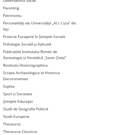
Observatorul Social
Parenting
Patrimoniu
Personalităţi ale Universităţii „Al.I. Cuza” din
Iaşi
Proiecte Europene în Ştiinţele Sociale
Psihologie Socială şi Aplicată
Publicațiile Institutului Român de
Genealogie și Heraldică „Sever Zotta”
Restitutio Historiographica
Scripta Archaeologica et Historica
Dacoromaniae
Sophia
Sport și Societate
Ştiinţele Educaţiei
Studii de Geografie Politică
Studii Europene
Thesaurus
Thesaurus Classicus