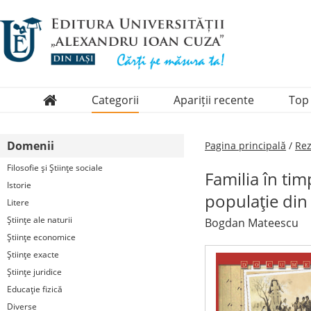
Categorii
Apariții recente
Top
Domenii
Domenii
Pagina principală
/
Rez
Colecții
Filosofie şi Ştiinţe sociale
Familia în tim
Periodice
Istorie
populaţie din
Litere
Ştiinţe ale naturii
Bogdan Mateescu
Ştiinţe economice
Ştiinţe exacte
Ştiinţe juridice
Educaţie fizică
Diverse