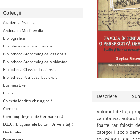
Colecții
Academia Practică
Antiqua et Mediaevalia
Bibliografica
Biblioteca de Istorie Literară
Bibliotheca Archaeologica Iassiensis
Bibliotheca Archaeologica Moldaviae
Bibliotheca Classica Iassiensis
Bibliotheca Patristica Iassiensis
BusinessLike
Cicero
Descriere
Su
Colecția Medico-chirurgicală
Complus
Volumul de faţă pro
Contribuţii Ieşene de Germanistică
cantitativă, autorul
D.E.U. (Dicţionarele Editurii Universităţii)
foarte rar folosit d
categorii socio-demo
Doctoralia
recăsătoriţi etc. S
Documenta