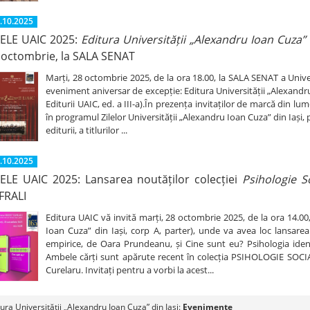
.10.2025
LELE UAIC 2025:
Editura Universității „Alexandru Ioan Cuza” d
 octombrie, la SALA SENAT
Marți, 28 octombrie 2025, de la ora 18.00, la SALA SENAT a Univer
eveniment aniversar de excepție: Editura Universității „Alexandru 
Editurii UAIC, ed. a III-a).În prezența invitaților de marcă din l
în programul Zilelor Universității „Alexandru Ioan Cuza” din Iaș
editurii, a titlurilor ...
.10.2025
LELE UAIC 2025: Lansarea noutăților colecției
Psihologie So
FRALI
Editura UAIC vă invită marți, 28 octombrie 2025, de la ora 14.00
Ioan Cuza” din Iași, corp A, parter), unde va avea loc lansare
empirice, de Oara Prundeanu, și Cine sunt eu? Psihologia identită
Ambele cărți sunt apărute recent în colecția PSIHOLOGIE SOCIA
Curelaru. Invitați pentru a vorbi la acest...
tura Universității „Alexandru Ioan Cuza” din Iași:
Evenimente