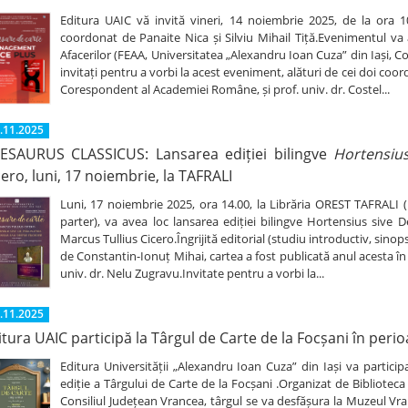
Editura UAIC vă invită vineri, 14 noiembrie 2025, de la ora 
coordonat de Panaite Nica și Silviu Mihail Tiță.Evenimentul va
Afacerilor (FEAA, Universitatea „Alexandru Ioan Cuza” din Iași, Co
invitați pentru a vorbi la acest eveniment, alături de cei doi co
Corespondent al Academiei Române, și prof. univ. dr. Costel...
.11.2025
ESAURUS CLASSICUS: Lansarea ediției bilingve
Hortensius
cero, luni, 17 noiembrie, la TAFRALI
Luni, 17 noiembrie 2025, ora 14.00, la Librăria OREST TAFRALI (
parter), va avea loc lansarea ediției bilingve Hortensius sive 
Marcus Tullius Cicero.Îngrijită editorial (studiu introductiv, sinops
de Constantin-Ionuț Mihai, cartea a fost publicată anul acesta
univ. dr. Nelu Zugravu.Invitate pentru a vorbi la...
.11.2025
itura UAIC participă la Târgul de Carte de la Focșani în peri
Editura Universității „Alexandru Ioan Cuza” din Iași va partici
ediție a Târgului de Carte de la Focșani .Organizat de Bibliotec
Consiliul Județean Vrancea, târgul se va desfășura la Muzeul Vran