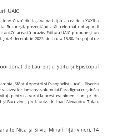
rii UAIC
 Ioan Cuza” din Iași va participa la cea de-a XXXII-a
 București, prezentând atât cele mai noi apariții
timii ani.Cu această ocazie, Editura UAIC propune și un
Joi, 4 decembrie 2025, de la ora 13.30, în spațiul de
coordonat de Laurențiu Șoitu și Episcopul
Parohia „Sfântul Apostol și Evanghelist Luca” – Biserica
unde va avea loc lansarea volumului Paradigma creştină a
nvitați pentru a vorbi la acest eveniment sunt pr. dr.
 și Bucovinei, prof. univ. dr. Ioan Alexandru Tofan,
aite Nica și Silviu Mihail Tiță, vineri, 14