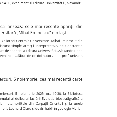
 14.00, evenimentul Editura Universității „Alexandru
ică lansează cele mai recente apariții din
versitară „Mihai Eminescu” din Iași
a Bibliotecii Centrale Universitare „Mihai Eminescu” din
scurs: simple atracții interpretative, de Constantin
 curs de apariție la Editura Universității „Alexandru Ioan
veniment, alături de cei doi autori, sunt prof. univ. dr.
curi, 5 noiembrie, cea mai recentă carte
 miercuri, 5 noiembrie 2025, ora 10.30, la Biblioteca
lui al doilea al lucrării Evoluția biostratigrafică a
a metamorfitele din Carpații Orientali și la unele
erit Leonard Olaru și de dr. habil. în geologie Marian