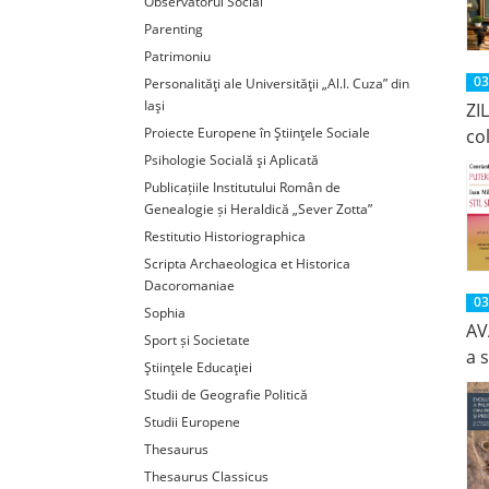
Observatorul Social
Parenting
Patrimoniu
03
Personalităţi ale Universităţii „Al.I. Cuza” din
Iaşi
ZI
Proiecte Europene în Ştiinţele Sociale
co
Psihologie Socială şi Aplicată
Publicațiile Institutului Român de
Genealogie și Heraldică „Sever Zotta”
Restitutio Historiographica
Scripta Archaeologica et Historica
Dacoromaniae
03
Sophia
AV
Sport și Societate
a s
Ştiinţele Educaţiei
Studii de Geografie Politică
Studii Europene
Thesaurus
Thesaurus Classicus