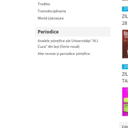
Traditio
27
Transdisciplinaria
ZI
World Literature
28
Periodice
Analele științifice ale Universității "Al.I.
Cuza" din Iași (Serie nouă)
Alte reviste și periodice științifice
23
ZI
TA
Edi