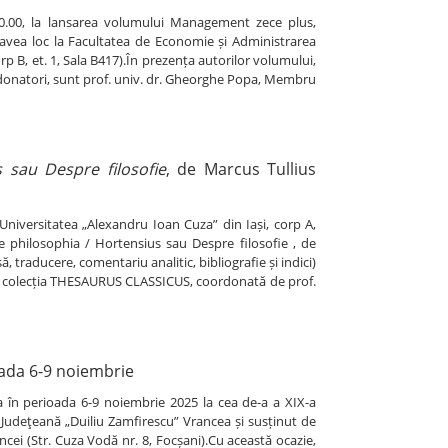
10.00, la lansarea volumului Management zece plus,
 avea loc la Facultatea de Economie și Administrarea
rp B, et. 1, Sala B417).În prezența autorilor volumului,
ordonatori, sunt prof. univ. dr. Gheorghe Popa, Membru
 sau Despre filosofie
, de Marcus Tullius
Universitatea „Alexandru Ioan Cuza” din Iași, corp A,
De philosophia / Hortensius sau Despre filosofie , de
ă, traducere, comentariu analitic, bibliografie și indici)
 în colecția THESAURUS CLASSICUS, coordonată de prof.
oada 6-9 noiembrie
pa în perioada 6-9 noiembrie 2025 la cea de-a a XIX-a
a Judeţeană „Duiliu Zamfirescu” Vrancea și susținut de
cei (Str. Cuza Vodă nr. 8, Focșani).Cu această ocazie,