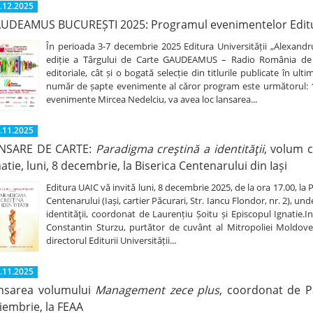
.12.2025
UDEAMUS BUCUREȘTI 2025: Programul evenimentelor Editu
În perioada 3-7 decembrie 2025 Editura Universității „Alexandru
ediție a Târgului de Carte GAUDEAMUS – Radio România de la
editoriale, cât și o bogată selecție din titlurile publicate în ul
număr de șapte evenimente al căror program este următorul: 1. 
evenimente Mircea Nedelciu, va avea loc lansarea...
.11.2025
NSARE DE CARTE:
Paradigma creştină a identităţii
, volum 
natie, luni, 8 decembrie, la Biserica Centenarului din Iași
Editura UAIC vă invită luni, 8 decembrie 2025, de la ora 17.00, la 
Centenarului (Iași, cartier Păcurari, Str. Iancu Flondor, nr. 2), 
identităţii, coordonat de Laurențiu Șoitu și Episcopul Ignatie.I
Constantin Sturzu, purtător de cuvânt al Mitropoliei Moldovei
directorul Editurii Universității...
.11.2025
nsarea volumului
Management zece plus
, coordonat de Pan
iembrie, la FEAA