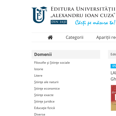
Categorii
Apariții r
Domenii
Domenii
Edi
Colecții
Filosofie şi Ştiinţe sociale
Periodice
05
Istorie
LA
Litere
Gh
Ştiinţe ale naturii
Ştiinţe economice
Ştiinţe exacte
Ştiinţe juridice
Educaţie fizică
Diverse