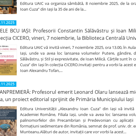
Editura UAIC va organiza sâmbătă, 8 noiembrie 2025, de la ora
Ioan Cuza” din Iași la 35 de ani de la...
.11.2025
LELE BCU IAȘI: Profesorii Constantin Sălăvăstru și Ioan Mil
lecția CICERO, vineri, 7 noiembrie, la Biblioteca Centrală Uni
Editura UAIC vă invită vineri, 7 noiembrie 2025, ora 13.00, în Aul
Iași, unde va avea loc lansarea volumelor Putere, gândire, di
Sălăvăstru, și Stil și expresivitate, de Ioan Milică. Cărțile sunt în
Cuza” din Iași în colecția CICERO.Invitați pentru a vorbi la acest e
Ioan Alexandru Tofan,...
.11.2025
ANPREMIERĂ: Profesorul emerit Leonard Olaru lansează mier
a, un proiect editorial sprijinit de Primăria Municipiului Iași
Editura Universității „Alexandru Ioan Cuza” din Iași vă invită
Academiei Române, Filiala Iași, unde va avea loc lansarea volumu
palinomorfelor din Precambrian și Predevonian cu aplicații l
formațiuni sedimentare din România, semnat de prof. univ. dr. em
Munteanu.Alături de autor, invitații care vor vorbi la acest...