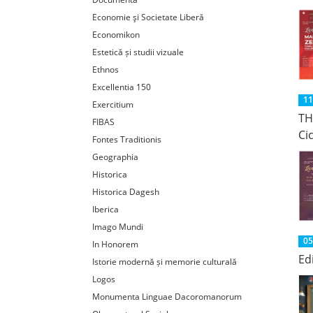
Economie şi Societate Liberă
Economikon
Estetică și studii vizuale
Ethnos
Excellentia 150
11
Exercitium
TH
FIBAS
Ci
Fontes Traditionis
Geographia
Historica
Historica Dagesh
Iberica
Imago Mundi
05
In Honorem
Ed
Istorie modernă și memorie culturală
Logos
Monumenta Linguae Dacoromanorum