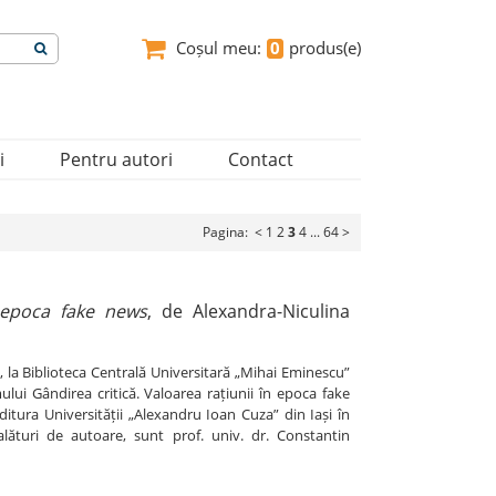
Coșul meu:
0
produs(e)
i
Pentru autori
Contact
Pagina:
<
1
2
3
4
...
64
>
n epoca fake news
, de Alexandra-Niculina
, la Biblioteca Centrală Universitară „Mihai Eminescu”
lui Gândirea critică. Valoarea rațiunii în epoca fake
itura Universității „Alexandru Ioan Cuza” din Iași în
alături de autoare, sunt prof. univ. dr. Constantin