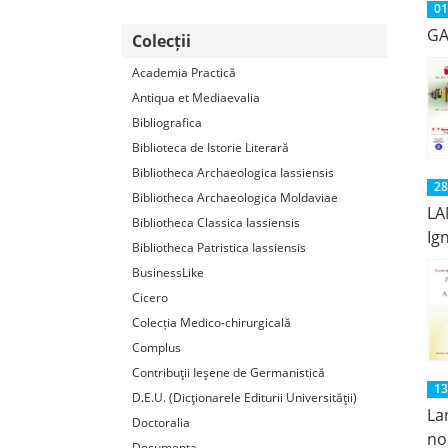
01
GA
Colecții
Academia Practică
Antiqua et Mediaevalia
Bibliografica
Biblioteca de Istorie Literară
Bibliotheca Archaeologica Iassiensis
28
Bibliotheca Archaeologica Moldaviae
LA
Bibliotheca Classica Iassiensis
Ig
Bibliotheca Patristica Iassiensis
BusinessLike
Cicero
Colecția Medico-chirurgicală
Complus
Contribuţii Ieşene de Germanistică
13
D.E.U. (Dicţionarele Editurii Universităţii)
La
Doctoralia
no
Documenta