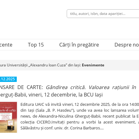
ecente
Top 15
Cărți în pregătire
Despre no
tura Universității „Alexandru Ioan Cuza” din Iași:
Evenimente
.12.2025
NSARE DE CARTE:
Gândirea critică. Valoarea rațiunii î
erguț-Babii, vineri, 12 decembrie, la BCU Iași
Editura UAIC vă invită vineri, 12 decembrie 2025, de la ora 14:00
din Iași (Sala „B. P. Hasdeu”), unde va avea loc lansarea volumu
news, de Alexandra-Niculina Gherguț-Babii, recent publicat la Ed
colecția CICERO.Invitați pentru a vorbi la acest eveniment, 
Sălăvăstru și conf. univ. dr. Corina Barbaros....