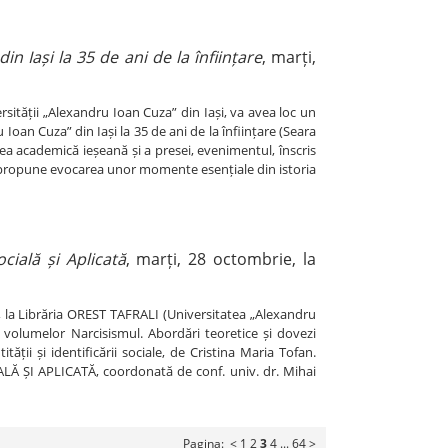
in Iași la 35 de ani de la înființare
, marți,
sității „Alexandru Ioan Cuza” din Iași, va avea loc un
Ioan Cuza” din Iași la 35 de ani de la înființare (Seara
umea academică ieșeană și a presei, evenimentul, înscris
i, propune evocarea unor momente esențiale din istoria
cială și Aplicată
, marți, 28 octombrie, la
, la Librăria OREST TAFRALI (Universitatea „Alexandru
a volumelor Narcisismul. Abordări teoretice și dovezi
ții și identificării sociale, de Cristina Maria Tofan.
LĂ ȘI APLICATĂ, coordonată de conf. univ. dr. Mihai
Pagina:
<
1
2
3
4
...
64
>