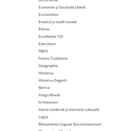
Economie şi Societate Liberă
Economikon
Estetică și studii vizuale
Ethnos
Excellentia 150
Exercitium
FIBAS
Fontes Traditionis
Geographia
Historica
Historica Dagesh
Iberica
Imago Mundi
In Honorem
Istorie modernă și memorie culturală
Logos
Monumenta Linguae Dacoromanorum