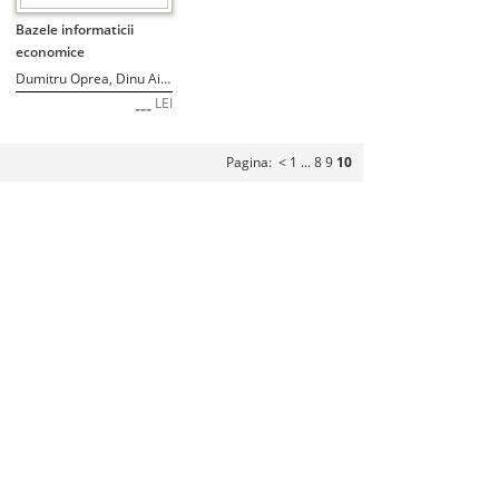
STOC EPUIZAT
Bazele informaticii
economice
Dumitru Oprea, Dinu Airinei, Ioan Andone
LEI
---
Pagina:
<
1
...
8
9
10