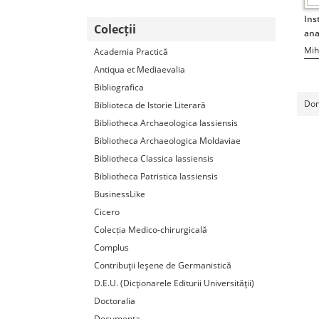
Ins
Colecții
anal
Mih
Academia Practică
Antiqua et Mediaevalia
Bibliografica
Dom
Biblioteca de Istorie Literară
Bibliotheca Archaeologica Iassiensis
Bibliotheca Archaeologica Moldaviae
Bibliotheca Classica Iassiensis
Bibliotheca Patristica Iassiensis
BusinessLike
Cicero
Colecția Medico-chirurgicală
Complus
Contribuţii Ieşene de Germanistică
D.E.U. (Dicţionarele Editurii Universităţii)
Doctoralia
Documenta