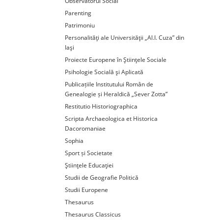
Observatorul Social
Parenting
Patrimoniu
Personalităţi ale Universităţii „Al.I. Cuza” din
Iaşi
Proiecte Europene în Ştiinţele Sociale
Psihologie Socială şi Aplicată
Publicațiile Institutului Român de
Genealogie și Heraldică „Sever Zotta”
Restitutio Historiographica
Scripta Archaeologica et Historica
Dacoromaniae
Sophia
Sport și Societate
Ştiinţele Educaţiei
Studii de Geografie Politică
Studii Europene
Thesaurus
Thesaurus Classicus