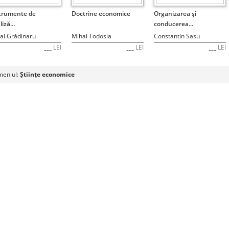
STOC EPUIZAT
STOC EPUIZAT
STOC EPUIZAT
trumente de
Doctrine economice
Organizarea şi
iză...
conducerea...
ai Grădinaru
Mihai Todosia
Constantin Sasu
LEI
LEI
LEI
---
---
---
eniul:
Ştiinţe economice