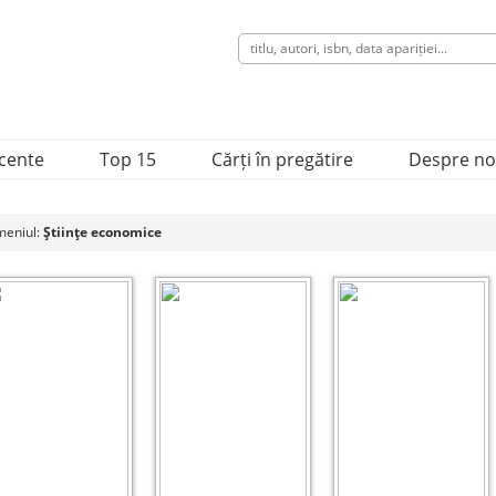
ecente
Top 15
Cărți în pregătire
Despre no
eniul:
Ştiinţe economice