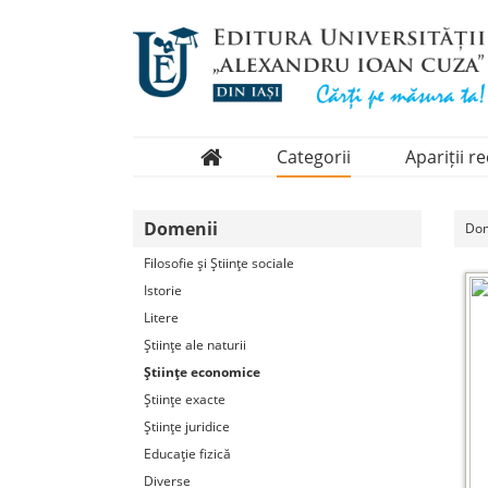
Categorii
Apariții r
Domenii
Domenii
Dom
Colecții
Filosofie şi Ştiinţe sociale
Periodice
Istorie
Litere
Ştiinţe ale naturii
Ştiinţe economice
Ştiinţe exacte
Ştiinţe juridice
Educaţie fizică
Diverse