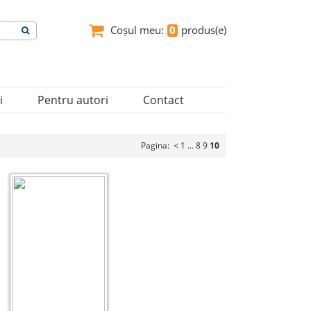
Coșul meu:
0
produs(e)
i
Pentru autori
Contact
Pagina:
<
1
...
8
9
10