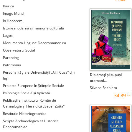
Iberica
Imago Mundi
In Honorem
Istorie modernă și memorie culturală
Logos
Monumenta Linguae Dacoromanorum
Observatorul Social
Parenting
Patrimoniu
Personalităţi ale Universităţii „Al.I. Cuza” din
STOC EPUIZAT
Diplomați și supuși
Iaşi
otomani...
Proiecte Europene în Ştiinţele Sociale
Silvana Rachieru
Psihologie Socială şi Aplicată
LEI
34.89
Publicațiile Institutului Român de
Genealogie și Heraldică „Sever Zotta”
Restitutio Historiographica
Scripta Archaeologica et Historica
Dacoromaniae