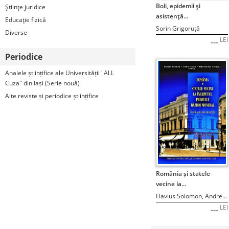
STOC EPUIZAT
Boli, epidemii şi
Ştiinţe juridice
asistenţă...
Educaţie fizică
Sorin Grigoruță
Diverse
LEI
---
Periodice
Analele științifice ale Universității "Al.I.
Cuza" din Iași (Serie nouă)
Alte reviste și periodice științifice
STOC EPUIZAT
România și statele
vecine la...
Flavius Solomon, Andrei Cușco, Mihai-Ștefan Ceaușu (editori)
LEI
---