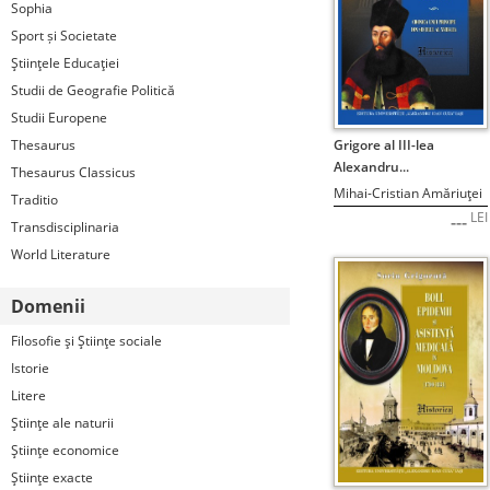
Sophia
Sport și Societate
Ştiinţele Educaţiei
Studii de Geografie Politică
Studii Europene
STOC EPUIZAT
Grigore al III-lea
Thesaurus
Alexandru...
Thesaurus Classicus
Mihai-Cristian Amăriuţei
Traditio
LEI
---
Transdisciplinaria
World Literature
Domenii
Filosofie şi Ştiinţe sociale
Istorie
Litere
Ştiinţe ale naturii
Ştiinţe economice
Ştiinţe exacte