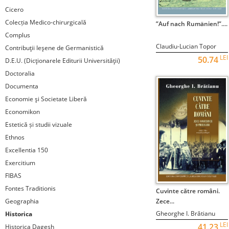
Cicero
Colecția Medico-chirurgicală
STOC EPUIZAT
”Auf nach Rumänien!”....
Complus
Claudiu-Lucian Topor
Contribuţii Ieşene de Germanistică
LEI
50.74
D.E.U. (Dicţionarele Editurii Universităţii)
Doctoralia
Documenta
Economie şi Societate Liberă
Economikon
Estetică și studii vizuale
Ethnos
Excellentia 150
Exercitium
FIBAS
Fontes Traditionis
STOC EPUIZAT
Cuvinte către români.
Geographia
Zece...
Gheorghe I. Brătianu
Historica
LEI
41.23
Historica Dagesh