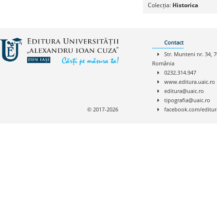
Colecția:
Historica
Contact
Str. Munteni nr. 34, 7
România
0232.314.947
www.editura.uaic.ro
editura@uaic.ro
tipografia@uaic.ro
© 2017-2026
facebook.com/editur