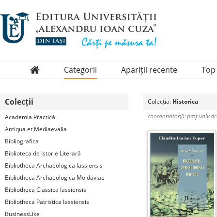
Categorii
Apariții recente
Top
Domenii
Colecții
Colecția:
Historica
Colecții
coordonator(i): prof.univ.dr
Academia Practică
Periodice
Antiqua et Mediaevalia
Bibliografica
Biblioteca de Istorie Literară
Bibliotheca Archaeologica Iassiensis
Bibliotheca Archaeologica Moldaviae
Bibliotheca Classica Iassiensis
Bibliotheca Patristica Iassiensis
BusinessLike